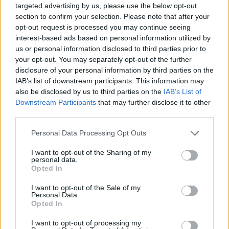
targeted advertising by us, please use the below opt-out
TRASFORMIAMO IL TUO LOGO IN UN
section to confirm your selection. Please note that after your
GADGET DI SUCCESSO
opt-out request is processed you may continue seeing
Il panorama degli articoli promozionali e dei regali
interest-based ads based on personal information utilized by
aziendali ha subito notevoli cambiamenti nel corso degli
us or personal information disclosed to third parties prior to
ultimi decenni, principalmente in risposta all'evoluzione
your opt-out. You may separately opt-out of the further
delle aspett…
disclosure of your personal information by third parties on the
IAB’s list of downstream participants. This information may
23 lug 2025
Leggi
also be disclosed by us to third parties on the
IAB’s List of
Downstream Participants
that may further disclose it to other
third parties.
CATEGORIE
Personal Data Processing Opt Outs
I want to opt-out of the Sharing of my
Avviare un'impresa
6
personal data.
Opted In
Guide rapide
45
I want to opt-out of the Sale of my
Personal Data.
Opted In
Adempimenti e scadenze
4
I want to opt-out of processing my