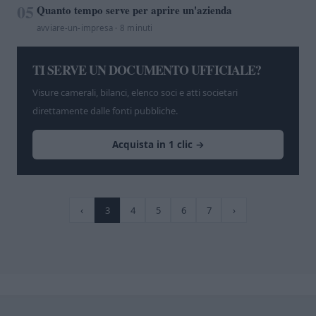
05
Quanto tempo serve per aprire un'azienda
avviare-un-impresa · 8 minuti
TI SERVE UN DOCUMENTO UFFICIALE?
Visure camerali, bilanci, elenco soci e atti societari
direttamente dalle fonti pubbliche.
Acquista in 1 clic →
‹
3
4
5
6
7
›