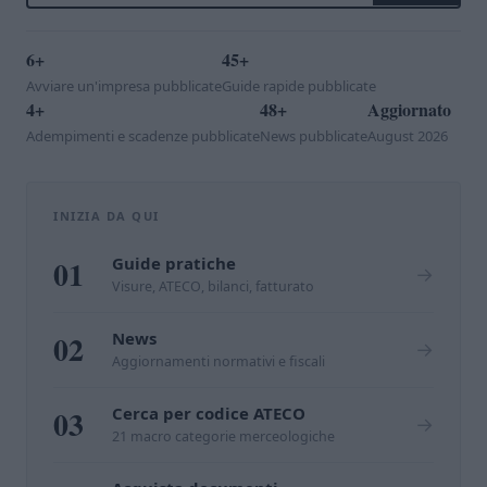
6+
45+
Avviare un'impresa pubblicate
Guide rapide pubblicate
4+
48+
Aggiornato
Adempimenti e scadenze pubblicate
News pubblicate
August 2026
INIZIA DA QUI
01
Guide pratiche
→
Visure, ATECO, bilanci, fatturato
02
News
→
Aggiornamenti normativi e fiscali
03
Cerca per codice ATECO
→
21 macro categorie merceologiche