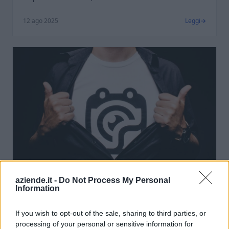
12 ago 2025
Leggi
aziende.it -
Do Not Process My Personal
Information
If you wish to opt-out of the sale, sharing to third parties, or
GUIDE RAPIDE
processing of your personal or sensitive information for
DALL'IDEA ALLA REALTÀ: COME