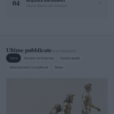
04
Acquista documenti
→
Visure, bilanci, atti societari
Ultime pubblicate
12 di 103 articoli
Tutte
Avviare un'impresa
Guide rapide
Adempimenti e scadenze
News