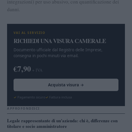
integrazioni) per uso abusivo, con quantificazione dei
danni.
VAI AL SERVIZIO
RICHIEDI UNA VISURA CAMERALE
Documento ufficiale dal Registro delle Imprese,
consegna in pochi minuti via email.
€7,90
+ IVA
Acquista visura →
Pagamento sicuro
Fattura inclusa
APPROFONDISCI
Legale rappresentante di un'azienda: chi è, differenze con
titolare e socio amministratore