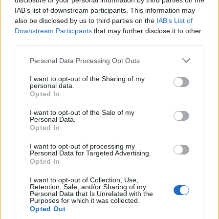
disclosure of your personal information by third parties on the
breve
efficace
deve essere
,
in termini di comunicazione
IAB’s list of downstream participants. This information may
also be disclosed by us to third parties on the
IAB’s List of
mission
brand
e rappresentare la
o il
da proporre al
Downstream Participants
that may further disclose it to other
pubblico, per non trasmettere messaggi ingannevoli.
third parties.
RISPETTO DEL DECORO E DEL SENSO
Personal Data Processing Opt Outs
DEL PUDORE ALTRUI
I want to opt-out of the Sharing of my
personal data.
Sembra banale ricordarlo, ma il rispetto di questo punto
Opted In
nome legale
non è così scontato. Il
della società non
I want to opt-out of the Sale of my
deve violare la morale e le leggi, né contenere
Personal Data.
Opted In
espressioni poco rispettose, offensive, discriminatorie o
che turbino il senso del pudore delle persone.
I want to opt-out of processing my
Personal Data for Targeted Advertising.
Opted In
I want to opt-out of Collection, Use,
Retention, Sale, and/or Sharing of my
Personal Data that Is Unrelated with the
Società con lo stesso nome, cosa
Purposes for which it was collected.
Opted Out
succede?