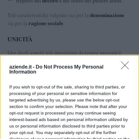
decoro
rispetto del
e del senso del pudore altrui.
denominazione
Tali caratteristiche valgono sia per la
ragione sociale
sia per la
.
UNICITÀ
Uno degli aspetti più importanti da tenere presenti è
l'originalità
nome legale
. Il
deve essere diverso da
aziende.it -
Do Not Process My Personal
omonimie
quello di altre imprese, altrimenti si rischiano
Information
contenziosi
e
con l'azienda che opera già con la stessa
ragione o denominazione sociale. Prima della scelta è
If you wish to opt-out of the sale, sharing to third parties, or
ricerca accurata
bene fare una
in merito.
processing of your personal or sensitive information for
targeted advertising by us, please use the below opt-out
section to confirm your selection. Please note that after your
opt-out request is processed you may continue seeing
COERENZA CON L'ATTIVITÀ SVOLTA
interest-based ads based on personal information utilized by
us or personal information disclosed to third parties prior to
La scelta deve ricadere su espressioni o frasi che
your opt-out. You may separately opt-out of the further
l'attività svolta
abbiano attinenza con
. Il nome legale