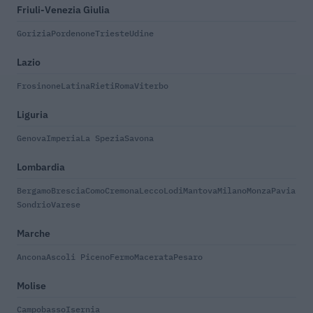
Friuli-Venezia Giulia
Gorizia
Pordenone
Trieste
Udine
Lazio
Frosinone
Latina
Rieti
Roma
Viterbo
Liguria
Genova
Imperia
La Spezia
Savona
Lombardia
Bergamo
Brescia
Como
Cremona
Lecco
Lodi
Mantova
Milano
Monza
Pavia
Sondrio
Varese
Marche
Ancona
Ascoli Piceno
Fermo
Macerata
Pesaro
Molise
Campobasso
Isernia