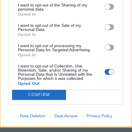
Aziende per località
I want to opt-out of the Sharing of my
Esplora la mappa →
personal data.
Opted In
Abruzzo
I want to opt-out of the Sale of my
Personal Data.
Chieti
L'Aquila
Pescara
Teramo
Opted In
Basilicata
I want to opt-out of processing my
Personal Data for Targeted Advertising.
Matera
Potenza
Opted In
Calabria
I want to opt-out of Collection, Use,
Retention, Sale, and/or Sharing of my
Catanzaro
Cosenza
Crotone
Reggio di Calabria
Vibo Valentia
Personal Data that Is Unrelated with the
Purposes for which it was collected.
Opted Out
Campania
CONFIRM
Avellino
Benevento
Caserta
Napoli
Salerno
Emilia-Romagna
Data Deletion
Data Access
Privacy Policy
Bologna
Ferrara
Forlì
Modena
Parma
Piacenza
Ravenna
Reggio nell'Emilia
Rimini