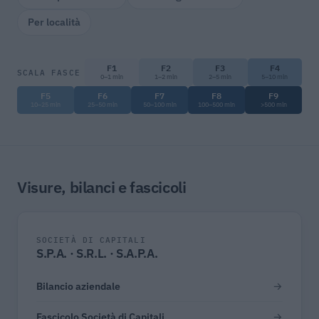
Per località
F1
F2
F3
F4
SCALA FASCE
0–1 mln
1–2 mln
2–5 mln
5–10 mln
F5
F6
F7
F8
F9
10–25 mln
25–50 mln
50–100 mln
100–500 mln
>500 mln
Visure, bilanci e fascicoli
SOCIETÀ DI CAPITALI
S.P.A. · S.R.L. · S.A.P.A.
Bilancio aziendale
→
Fascicolo Società di Capitali
→