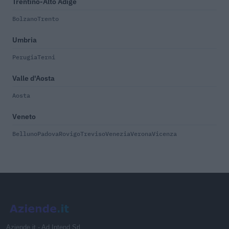
Trentino-Alto Adige
Bolzano
Trento
Umbria
Perugia
Terni
Valle d'Aosta
Aosta
Veneto
Belluno
Padova
Rovigo
Treviso
Venezia
Verona
Vicenza
Aziende.it - Ad Intend Srl