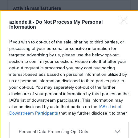
Attività manifatturiere
aziende.it -
Do Not Process My Personal
Attività finanziarie e assicurative
Information
Costruzioni
If you wish to opt-out of the sale, sharing to third parties, or
processing of your personal or sensitive information for
Noleggio, agenzie di viaggio, servizi di supporto alle
targeted advertising by us, please use the below opt-out
imprese
section to confirm your selection. Please note that after your
opt-out request is processed you may continue seeing
Sanita' e assistenza sociale
interest-based ads based on personal information utilized by
us or personal information disclosed to third parties prior to
your opt-out. You may separately opt-out of the further
Agricoltura, silvicoltura e pesca
disclosure of your personal information by third parties on the
IAB’s list of downstream participants. This information may
Servizi di informazione e comunicazione
also be disclosed by us to third parties on the
IAB’s List of
Downstream Participants
that may further disclose it to other
third parties.
Personal Data Processing Opt Outs