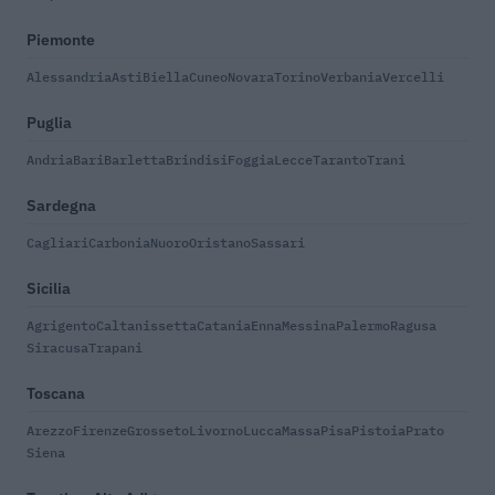
Piemonte
Alessandria
Asti
Biella
Cuneo
Novara
Torino
Verbania
Vercelli
Puglia
Andria
Bari
Barletta
Brindisi
Foggia
Lecce
Taranto
Trani
Sardegna
Cagliari
Carbonia
Nuoro
Oristano
Sassari
Sicilia
Agrigento
Caltanissetta
Catania
Enna
Messina
Palermo
Ragusa
Siracusa
Trapani
Toscana
Arezzo
Firenze
Grosseto
Livorno
Lucca
Massa
Pisa
Pistoia
Prato
Siena