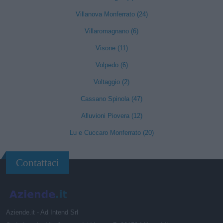
Villanova Monferrato (24)
Villaromagnano (6)
Visone (11)
Volpedo (6)
Voltaggio (2)
Cassano Spinola (47)
Alluvioni Piovera (12)
Lu e Cuccaro Monferrato (20)
Contattaci
Aziende.it - Ad Intend Srl