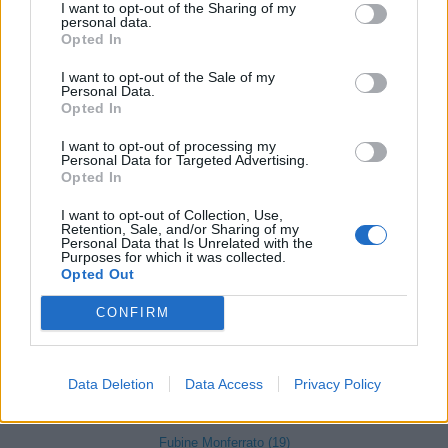
Costa Vescovato (11)
I want to opt-out of the Sharing of my
personal data.
Cremolino (18)
Opted In
Denice (2)
I want to opt-out of the Sale of my
Personal Data.
Dernice (2)
Opted In
Fabbrica Curone (4)
I want to opt-out of processing my
Personal Data for Targeted Advertising.
Felizzano (18)
Opted In
Fraconalto (6)
I want to opt-out of Collection, Use,
Retention, Sale, and/or Sharing of my
Francavilla Bisio (5)
Personal Data that Is Unrelated with the
Purposes for which it was collected.
Frascaro (3)
Opted Out
Frassinello Monferrato (7)
CONFIRM
Frassineto Po (14)
Fresonara (3)
Data Deletion
Data Access
Privacy Policy
Frugarolo (19)
Fubine Monferrato (19)