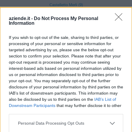
Castelletto Merli (9)
aziende.it -
Do Not Process My Personal
Castelletto Monferrato (18)
Information
Castelnuovo Bormida (5)
If you wish to opt-out of the sale, sharing to third parties, or
Castelnuovo Scrivia (82)
processing of your personal or sensitive information for
targeted advertising by us, please use the below opt-out
Castelspina (4)
section to confirm your selection. Please note that after your
opt-out request is processed you may continue seeing
Cavatore (3)
interest-based ads based on personal information utilized by
Cella Monte (5)
us or personal information disclosed to third parties prior to
your opt-out. You may separately opt-out of the further
Cereseto (5)
disclosure of your personal information by third parties on the
Cerreto Grue (1)
IAB’s list of downstream participants. This information may
also be disclosed by us to third parties on the
IAB’s List of
Cerrina Monferrato (15)
Downstream Participants
that may further disclose it to other
third parties.
Coniolo (7)
Conzano (6)
Personal Data Processing Opt Outs