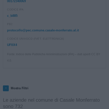
00172340069
CODICE IPA
c_b885
PEC
protocollo@pec.comune.casale-monferrato.al.it
CODICE UNIVOCO (FATT. ELETTRONICA)
UFIIX4
Fonte: Indice delle Pubbliche Amministrazioni (IPA) – dati aperti CC BY
4.0.
Mostra Filtri
Le aziende nel comune di Casale Monferrato
sono 732