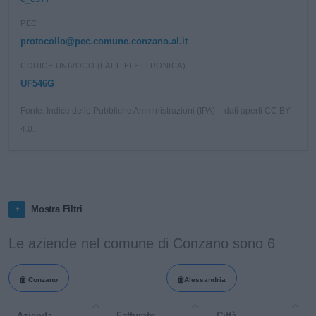
PEC
protocollo@pec.comune.conzano.al.it
CODICE UNIVOCO (FATT. ELETTRONICA)
UF546G
Fonte: Indice delle Pubbliche Amministrazioni (IPA) – dati aperti CC BY
4.0.
Mostra Filtri
Le aziende nel comune di Conzano sono 6
Conzano
Alessandria
Azienda
Fatturato
Città