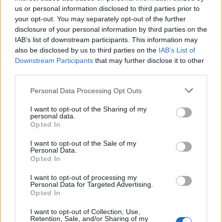
Gabiano (16)
us or personal information disclosed to third parties prior to
your opt-out. You may separately opt-out of the further
Gamalero (6)
disclosure of your personal information by third parties on the
Garbagna (3)
IAB’s list of downstream participants. This information may
also be disclosed by us to third parties on the
IAB’s List of
Gavi (101)
Downstream Participants
that may further disclose it to other
Giarole (7)
third parties.
Gremiasco (4)
Personal Data Processing Opt Outs
Grognardo (1)
I want to opt-out of the Sharing of my
personal data.
Grondona (7)
Opted In
Guazzora (4)
I want to opt-out of the Sale of my
Personal Data.
Isola Sant'Antonio (6)
Opted In
Lerma (12)
I want to opt-out of processing my
Personal Data for Targeted Advertising.
Malvicino (2)
Opted In
Masio (15)
I want to opt-out of Collection, Use,
Retention, Sale, and/or Sharing of my
Melazzo (11)