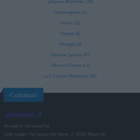
Villanova Monferrato (24)
Villaromagnano (6)
Visone (11)
Volpedo (6)
Voltaggio (2)
Cassano Spinola (47)
Alluvioni Piovera (12)
Lu e Cuccaro Monferrato (20)
Contattaci
Aziende.it - Ad Intend Srl
Sede Legale: Via Jacopo dal Verme, 7, 20159 Milano MI