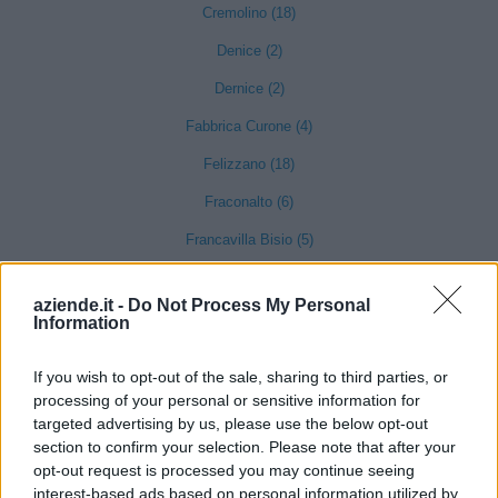
Cremolino (18)
Denice (2)
Dernice (2)
Fabbrica Curone (4)
Felizzano (18)
Fraconalto (6)
Francavilla Bisio (5)
Frascaro (3)
aziende.it -
Do Not Process My Personal
Frassinello Monferrato (7)
Information
Frassineto Po (14)
If you wish to opt-out of the sale, sharing to third parties, or
Fresonara (3)
processing of your personal or sensitive information for
targeted advertising by us, please use the below opt-out
Frugarolo (19)
section to confirm your selection. Please note that after your
Fubine Monferrato (19)
opt-out request is processed you may continue seeing
interest-based ads based on personal information utilized by