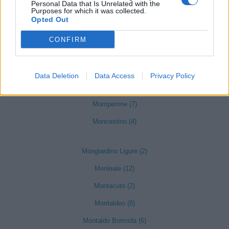
Personal Data that Is Unrelated with the
Purposes for which it was collected.
Merana (3)
Opted Out
Mirabello Monferrato (24)
CONFIRM
Molare (12)
Molino dei Torti (6)
Data Deletion
Data Access
Privacy Policy
Mombello Monferrato (11)
Momperone (7)
Moncestino (4)
Mongiardino Ligure (2)
Monleale (12)
Montacuto (2)
Montaldeo (8)
Montaldo Bormida (6)