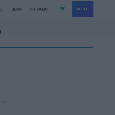
ACCEDI
ZI
BLOG
CHI SIAMO
O
o
ICA)