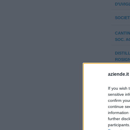
D'UVIGL
SOCIET
CANTI
SOC. A
DISTIL
ROSIG
AGR.
aziende.it
TECNO
& C. S
If you wish 
sensitive in
CAPRI
confirm you
continue se
information 
further disc
participants