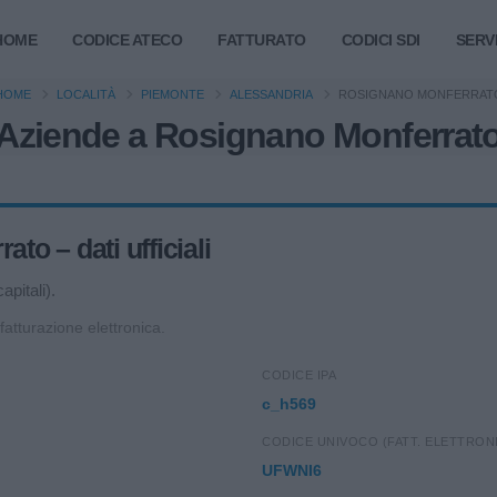
HOME
CODICE ATECO
FATTURATO
CODICI SDI
SERVI
HOME
LOCALITÀ
PIEMONTE
ALESSANDRIA
ROSIGNANO MONFERRAT
Aziende a Rosignano Monferrat
o – dati ufficiali
apitali).
 fatturazione elettronica.
CODICE IPA
c_h569
CODICE UNIVOCO (FATT. ELETTRON
UFWNI6