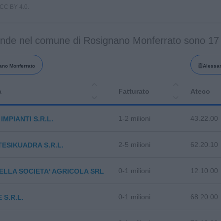
i CC BY 4.0.
ende nel comune di Rosignano Monferrato sono 17
no Monferrato
Alessa
a
Fatturato
Ateco
1-2 milioni
43.22.00
IMPIANTI S.R.L.
2-5 milioni
62.20.10
ESIKUADRA S.R.L.
0-1 milioni
12.10.00
LLA SOCIETA' AGRICOLA SRL
0-1 milioni
68.20.00
 S.R.L.