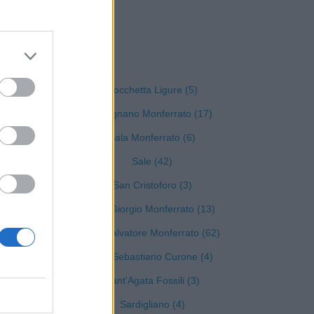
essandria
Rocchetta Ligure (5)
Rosignano Monferrato (17)
Sala Monferrato (6)
Sale (42)
San Cristoforo (3)
San Giorgio Monferrato (13)
)
San Salvatore Monferrato (62)
San Sebastiano Curone (4)
Sant'Agata Fossili (3)
Sardigliano (4)