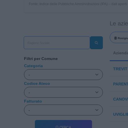
Fonte: Indice delle Pubbliche Amministrazioni (IPA) – dati apert
Le azi
Rosigna
Aziend
Filtri per Comune
Categoria
TREVIT 
Codice Ateco
PARENT
CANOVE
Fatturato
UVIGLIE
Cerca