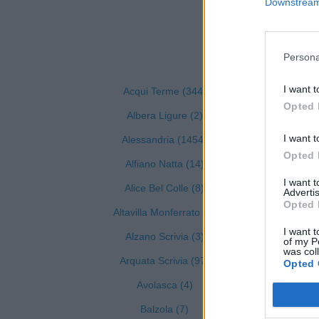
Downstream 
Visualiz
Persona
I want t
Acqui Terme (344)
C
Opted 
Albera Ligure (2)
I want t
Alessandria (1454)
Opted 
Alfiano Natta (14)
I want 
Alice Bel Colle (8)
Advertis
Opted 
Altavilla Monferrato (7)
I want t
Alzano Scrivia (3)
of my P
was col
Arquata Scrivia (97)
Opted 
Avolasca (4)
Balzola (7)