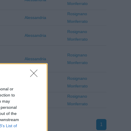
Monferrato
Rosignano
Alessandria
Monferrato
Rosignano
Alessandria
Monferrato
Rosignano
Alessandria
Monferrato
Rosignano
Alessandria
Monferrato
sonal or
ection to
Rosignano
Alessandria
ou may
Monferrato
 personal
out of the
 downstream
1
B’s List of