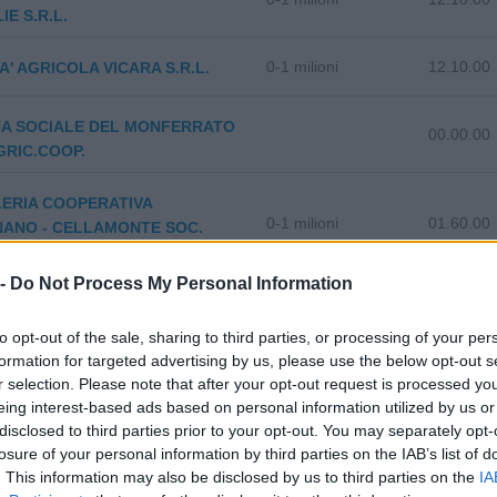
IE S.R.L.
0-1 milioni
12.10.00
A' AGRICOLA VICARA S.R.L.
NA SOCIALE DEL MONFERRATO
00.00.00
GRIC.COOP.
LERIA COOPERATIVA
0-1 milioni
01.60.00
NANO - CELLAMONTE SOC.
 -
Do Not Process My Personal Information
BIOMA DI NEGRI ALESSANDRO
28.21.20
AS
to opt-out of the sale, sharing to third parties, or processing of your per
formation for targeted advertising by us, please use the below opt-out s
01.11.40
OGLIO ROBERTO
r selection. Please note that after your opt-out request is processed y
eing interest-based ads based on personal information utilized by us or
disclosed to third parties prior to your opt-out. You may separately opt-
losure of your personal information by third parties on the IAB’s list of
. This information may also be disclosed by us to third parties on the
IA