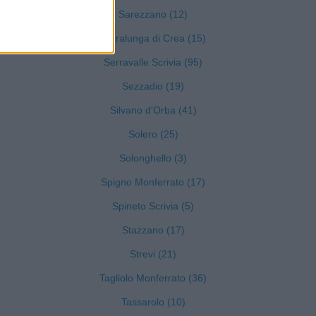
Sarezzano (12)
Serralunga di Crea (15)
Serravalle Scrivia (95)
Sezzadio (19)
Silvano d'Orba (41)
Solero (25)
Solonghello (3)
Spigno Monferrato (17)
Spineto Scrivia (5)
Stazzano (17)
Strevi (21)
Tagliolo Monferrato (36)
Tassarolo (10)