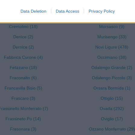
Conzano (6)
Morbello (3)
Data Deletion
Data Access
Privacy Policy
Costa Vescovato (11)
Mornese (9)
Cremolino (18)
Morsasco (9)
Denice (2)
Murisengo (33)
Dernice (2)
Novi Ligure (478)
Fabbrica Curone (4)
Occimiano (38)
Felizzano (18)
Odalengo Grande (2)
Fraconalto (6)
Odalengo Piccolo (3)
Francavilla Bisio (5)
Orsara Bormida (1)
Frascaro (3)
Ottiglio (15)
Frassinello Monferrato (7)
Ovada (292)
Frassineto Po (14)
Oviglio (17)
Fresonara (3)
Ozzano Monferrato (29)