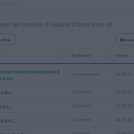
i CC BY 4.0.
ende nel comune di Silvano d'Orba sono 41
 d'Orba
Alessa
a
Fatturato
Ateco
ROMECCANICA PARAVIDINO E
non pervenuto
68.20.01
 S.N.C.
2-5 milioni
28.20.00
S.R.L.
1-2 milioni
33.12.99
S.R.L.
1-2 milioni
46.71.20
A S.R.L.
2-5 milioni
25.40.00