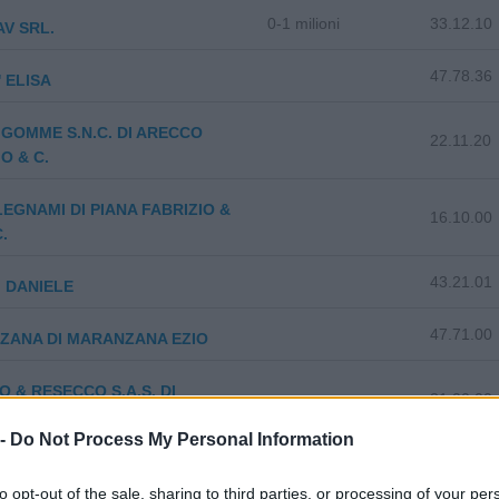
0-1 milioni
33.12.10
V SRL.
47.78.36
 ELISA
GOMME S.N.C. DI ARECCO
22.11.20
O & C.
LEGNAMI DI PIANA FABRIZIO &
16.10.00
C.
43.21.01
 DANIELE
47.71.00
ZANA DI MARANZANA EZIO
O & RESECCO S.A.S. DI
31.00.00
O SCIUTTO & C.
 -
Do Not Process My Personal Information
 E PIANA - METALARREDI - DI
47.55.20
GUIDO E PIANA
to opt-out of the sale, sharing to third parties, or processing of your per