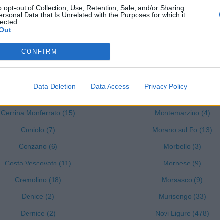
o opt-out of Collection, Use, Retention, Sale, and/or Sharing
Castelnuovo Scrivia (82)
Montacuto (2)
ersonal Data that Is Unrelated with the Purposes for which it
lected.
Castelspina (4)
Montaldeo (8)
Out
Cavatore (3)
Montaldo Bormida (6)
CONFIRM
Cella Monte (5)
Montecastello (2)
Cereseto (5)
Montechiaro d'Acqui (14
Data Deletion
Data Access
Privacy Policy
Cerreto Grue (1)
Montegioco (4)
Cerrina Monferrato (15)
Montemarzino (4)
Coniolo (7)
Morano sul Po (13)
Conzano (6)
Morbello (3)
Costa Vescovato (11)
Mornese (9)
Cremolino (18)
Morsasco (9)
Denice (2)
Murisengo (33)
Dernice (2)
Novi Ligure (478)