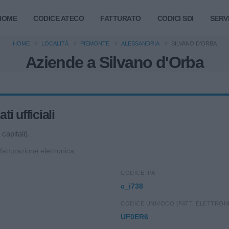
HOME
CODICE ATECO
FATTURATO
CODICI SDI
SERVI
HOME
LOCALITÀ
PIEMONTE
ALESSANDRIA
SILVANO D'ORBA
Aziende a Silvano d'Orba
i ufficiali
capitali).
 fatturazione elettronica.
CODICE IPA
c_i738
CODICE UNIVOCO (FATT. ELETTRON
UF0ER6