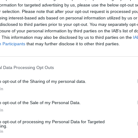
formation for targeted advertising by us, please use the below opt-out s
r selection. Please note that after your opt-out request is processed y
ME S.A.S. DI MATTOLA
25.12.10
eing interest-based ads based on personal information utilized by us or
RLO E C.
disclosed to third parties prior to your opt-out. You may separately opt-
losure of your personal information by third parties on the IAB’s list of
2-5 milioni
25.12.10
NFISSI S.R.L.
. This information may also be disclosed by us to third parties on the
IA
Participants
that may further disclose it to other third parties.
TICA DI ROMINA DI BATTAGLIA
96.02.02
A
l Data Processing Opt Outs
o opt-out of the Sharing of my personal data.
In
za tutti i comuni della provincia di Al
o opt-out of the Sale of my Personal Data.
In
to opt-out of processing my Personal Data for Targeted
astelletto Monferrato (18)
Mongiardino Ligure (2)
ing.
In
Castelnuovo Bormida (5)
Monleale (12)