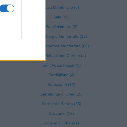
Sala Monferrato (6)
Sale (42)
San Cristoforo (3)
San Giorgio Monferrato (13)
)
San Salvatore Monferrato (62)
San Sebastiano Curone (4)
Sant'Agata Fossili (3)
Sardigliano (4)
Sarezzano (12)
Serralunga di Crea (15)
Serravalle Scrivia (95)
Sezzadio (19)
Silvano d'Orba (41)