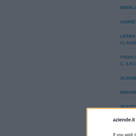
ENERLA
GARRE'
LERMA 
CLAUDI
PIANA 
C. S.N.
ALBANI
MARAN
SCIUTT
ALBERT
aziende.it
GRILLO
PIANA 
If you wish 