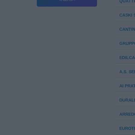
QUATTR
CASKI S
CANTIN
GRUPPO
EDILCA
A.S. S
AI PRAT
DURALE
ARREDO
EUROTE