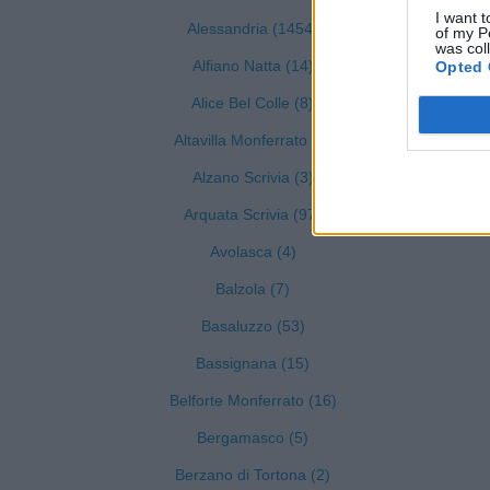
I want t
Alessandria (1454)
of my P
was col
Alfiano Natta (14)
Opted 
Alice Bel Colle (8)
Altavilla Monferrato (7)
Alzano Scrivia (3)
Arquata Scrivia (97)
Avolasca (4)
Balzola (7)
Basaluzzo (53)
Bassignana (15)
Belforte Monferrato (16)
Bergamasco (5)
Berzano di Tortona (2)