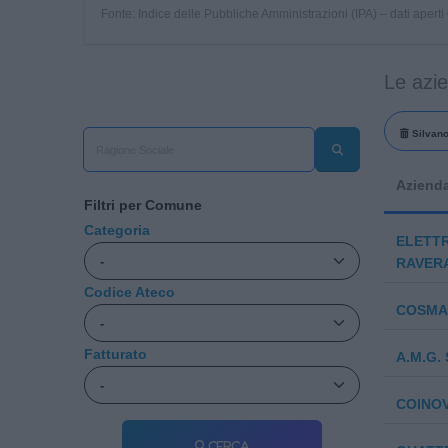
Fonte: Indice delle Pubbliche Amministrazioni (IPA) – dati apert
Le azi
Silvano
Aziend
Filtri per Comune
Categoria
ELETT
RAVERA
Codice Ateco
COSMA 
Fatturato
A.M.G. 
COINOV
Cerca