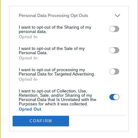
third parties.
Guazzora (4)
Isola Sant'Antonio (6)
Personal Data Processing Opt Outs
Lerma (12)
I want to opt-out of the Sharing of my
personal data.
Malvicino (2)
Opted In
Masio (15)
I want to opt-out of the Sale of my
Personal Data.
Melazzo (11)
Opted In
Merana (3)
I want to opt-out of processing my
Personal Data for Targeted Advertising.
Mirabello Monferrato (24)
Opted In
Molare (12)
I want to opt-out of Collection, Use,
Retention, Sale, and/or Sharing of my
Molino dei Torti (6)
Personal Data that Is Unrelated with the
Purposes for which it was collected.
Mombello Monferrato (11)
Opted Out
Momperone (7)
CONFIRM
Moncestino (4)