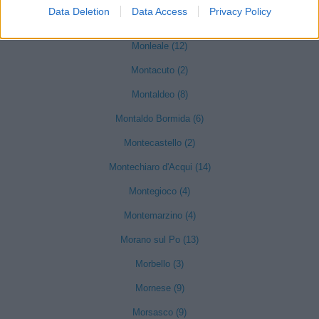
Data Deletion
Data Access
Privacy Policy
Mongiardino Ligure (2)
Monleale (12)
Montacuto (2)
Montaldeo (8)
Montaldo Bormida (6)
Montecastello (2)
Montechiaro d'Acqui (14)
Montegioco (4)
Montemarzino (4)
Morano sul Po (13)
Morbello (3)
Mornese (9)
Morsasco (9)