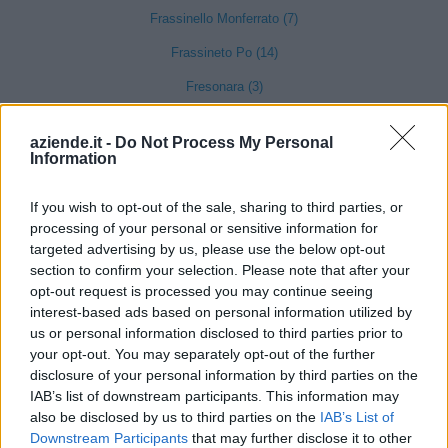
Frassinello Monferrato (7)
Frassineto Po (14)
Fresonara (3)
Frugarolo (19)
aziende.it -
Do Not Process My Personal
Fubine Monferrato (19)
Information
Gabiano (16)
If you wish to opt-out of the sale, sharing to third parties, or
Gamalero (6)
processing of your personal or sensitive information for
targeted advertising by us, please use the below opt-out
Garbagna (3)
section to confirm your selection. Please note that after your
opt-out request is processed you may continue seeing
Gavi (101)
interest-based ads based on personal information utilized by
Giarole (7)
us or personal information disclosed to third parties prior to
your opt-out. You may separately opt-out of the further
Gremiasco (4)
disclosure of your personal information by third parties on the
Grognardo (1)
IAB’s list of downstream participants. This information may
also be disclosed by us to third parties on the
IAB’s List of
Grondona (7)
Downstream Participants
that may further disclose it to other