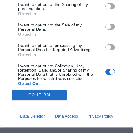
I want to opt-out of the Sharing of my
Costa Vescovato (11)
personal data.
Opted In
Cremolino (18)
Denice (2)
I want to opt-out of the Sale of my
Personal Data.
Opted In
Dernice (2)
Fabbrica Curone (4)
I want to opt-out of processing my
Personal Data for Targeted Advertising.
Opted In
Felizzano (18)
Fraconalto (6)
I want to opt-out of Collection, Use,
Retention, Sale, and/or Sharing of my
Personal Data that Is Unrelated with the
Francavilla Bisio (5)
Purposes for which it was collected.
Opted Out
Frascaro (3)
CONFIRM
Frassinello Monferrato (7)
Frassineto Po (14)
Fresonara (3)
Data Deletion
Data Access
Privacy Policy
Frugarolo (19)