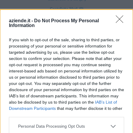
Castelletto Merli (9)
aziende.it -
Do Not Process My Personal
Information
Castelletto Monferrato (18)
Castelnuovo Bormida (5)
If you wish to opt-out of the sale, sharing to third parties, or
processing of your personal or sensitive information for
Castelnuovo Scrivia (82)
targeted advertising by us, please use the below opt-out
Castelspina (4)
section to confirm your selection. Please note that after your
opt-out request is processed you may continue seeing
Cavatore (3)
interest-based ads based on personal information utilized by
Cella Monte (5)
us or personal information disclosed to third parties prior to
your opt-out. You may separately opt-out of the further
Cereseto (5)
disclosure of your personal information by third parties on the
IAB’s list of downstream participants. This information may
Cerreto Grue (1)
also be disclosed by us to third parties on the
IAB’s List of
Cerrina Monferrato (15)
Downstream Participants
that may further disclose it to other
third parties.
Coniolo (7)
Personal Data Processing Opt Outs
Conzano (6)