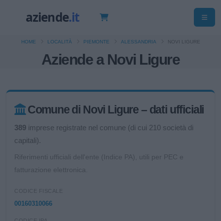
HOME
LOCALITÀ
PIEMONTE
ALESSANDRIA
NOVI LIGURE
Aziende a Novi Ligure
Comune di Novi Ligure – dati ufficiali
389
imprese registrate nel comune (di cui 210 società di
capitali).
Riferimenti ufficiali dell'ente (Indice PA), utili per PEC e
fatturazione elettronica.
CODICE FISCALE
00160310066
CODICE IPA