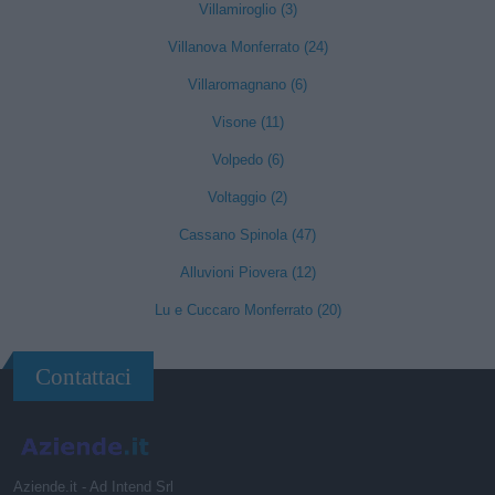
Villamiroglio (3)
Villanova Monferrato (24)
Villaromagnano (6)
Visone (11)
Volpedo (6)
Voltaggio (2)
Cassano Spinola (47)
Alluvioni Piovera (12)
Lu e Cuccaro Monferrato (20)
Contattaci
Aziende.it - Ad Intend Srl