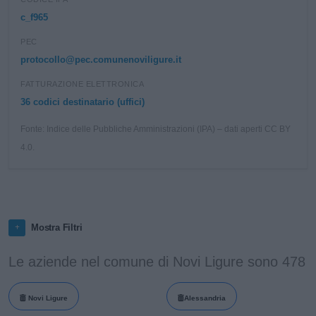
c_f965
PEC
protocollo@pec.comunenoviligure.it
FATTURAZIONE ELETTRONICA
36 codici destinatario (uffici)
Fonte: Indice delle Pubbliche Amministrazioni (IPA) – dati aperti CC BY
4.0.
Mostra Filtri
Le aziende nel comune di Novi Ligure sono 478
Novi Ligure
Alessandria