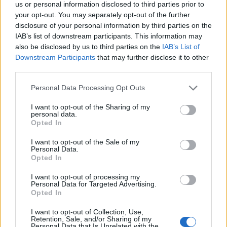
us or personal information disclosed to third parties prior to
Gamalero (6)
your opt-out. You may separately opt-out of the further
disclosure of your personal information by third parties on the
Garbagna (3)
IAB’s list of downstream participants. This information may
Gavi (101)
also be disclosed by us to third parties on the
IAB’s List of
Downstream Participants
that may further disclose it to other
Giarole (7)
third parties.
Gremiasco (4)
Personal Data Processing Opt Outs
Grognardo (1)
I want to opt-out of the Sharing of my
personal data.
Grondona (7)
Opted In
Guazzora (4)
I want to opt-out of the Sale of my
Isola Sant'Antonio (6)
Personal Data.
Opted In
Lerma (12)
I want to opt-out of processing my
Malvicino (2)
Personal Data for Targeted Advertising.
Opted In
Masio (15)
I want to opt-out of Collection, Use,
Melazzo (11)
Retention, Sale, and/or Sharing of my
Personal Data that Is Unrelated with the