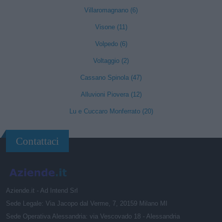
Villaromagnano (6)
Visone (11)
Volpedo (6)
Voltaggio (2)
Cassano Spinola (47)
Alluvioni Piovera (12)
Lu e Cuccaro Monferrato (20)
Contattaci
Aziende.it - Ad Intend Srl
Sede Legale: Via Jacopo dal Verme, 7, 20159 Milano MI
Sede Operativa Alessandria: via Vescovado 18 - Alessandria