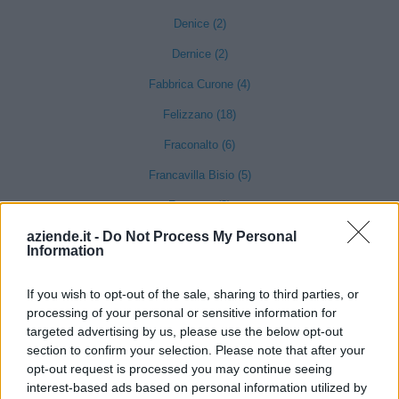
Denice (2)
Dernice (2)
Fabbrica Curone (4)
Felizzano (18)
Fraconalto (6)
Francavilla Bisio (5)
Frascaro (3)
aziende.it -
Do Not Process My Personal
Frassinello Monferrato (7)
Information
Frassineto Po (14)
If you wish to opt-out of the sale, sharing to third parties, or
Fresonara (3)
processing of your personal or sensitive information for
Frugarolo (19)
targeted advertising by us, please use the below opt-out
section to confirm your selection. Please note that after your
Fubine Monferrato (19)
opt-out request is processed you may continue seeing
interest-based ads based on personal information utilized by
Gabiano (16)