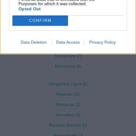
Purposes for which it was collected.
Merana (3)
Opted Out
Mirabello Monferrato (24)
CONFIRM
Molare (12)
Molino dei Torti (6)
Data Deletion
Data Access
Privacy Policy
Mombello Monferrato (11)
Momperone (7)
Moncestino (4)
Mongiardino Ligure (2)
Monleale (12)
Montacuto (2)
Montaldeo (8)
Montaldo Bormida (6)
Montecastello (2)