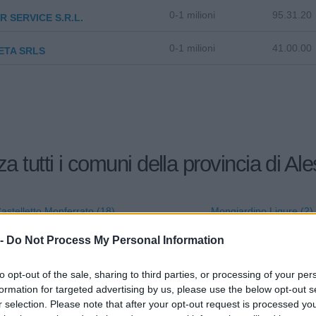
0-1 milioni
95.31.20
R SERVICE S.R.L.
0-1 milioni
41.00.00
ETA SRLS
za tutti i comuni della provincia di Al
astelletto Monferrato (18)
Mongiardino Ligure (2)
Castelnuovo Bormida (5)
Monleale (12)
 -
Do Not Process My Personal Information
Castelnuovo Scrivia (82)
Montacuto (2)
to opt-out of the sale, sharing to third parties, or processing of your per
Castelspina (4)
Montaldeo (8)
formation for targeted advertising by us, please use the below opt-out s
r selection. Please note that after your opt-out request is processed y
Cavatore (3)
Montaldo Bormida (6)