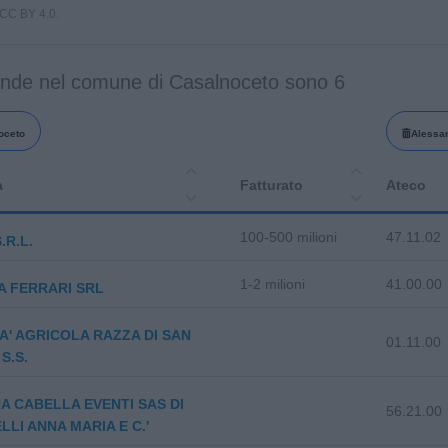
i CC BY 4.0.
ende nel comune di Casalnoceto sono 6
oceto
Alessa
a
Fatturato
Ateco
100-500 milioni
47.11.02
S.R.L.
1-2 milioni
41.00.00
 FERRARI SRL
A' AGRICOLA RAZZA DI SAN
01.11.00
S.S.
A CABELLA EVENTI SAS DI
56.21.00
LLI ANNA MARIA E C.'