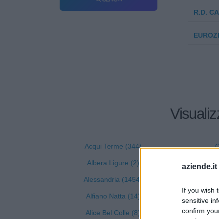
R.D. CA
EUROZ
Visualiz
Acqui Terme (344)
C
Albera Ligure (2)
aziende.it
Alessandria (1454)
If you wish 
Alfiano Natta (14)
sensitive in
confirm you
Alice Bel Colle (8)