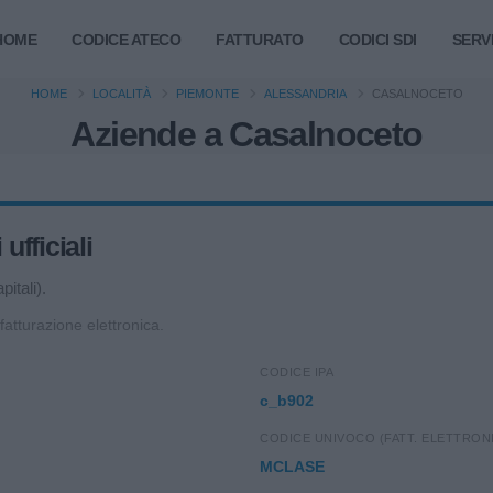
HOME
CODICE ATECO
FATTURATO
CODICI SDI
SERVI
HOME
LOCALITÀ
PIEMONTE
ALESSANDRIA
CASALNOCETO
Aziende a Casalnoceto
fficiali
itali).
 fatturazione elettronica.
CODICE IPA
c_b902
CODICE UNIVOCO (FATT. ELETTRON
MCLASE