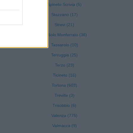
Spineto Scrivia (5)
Stazzano (17)
Strevi (21)
Tagliolo Monferrato (36)
Tassarolo (10)
Terruggia (25)
Terzo (23)
Ticineto (16)
Tortona (603)
Treville (3)
Trisobbio (6)
Valenza (775)
Valmacca (9)