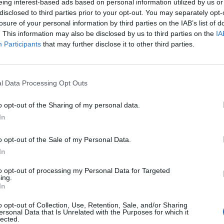
eing interest-based ads based on personal information utilized by us or
Cella Monte (5)
Montecastello (2)
disclosed to third parties prior to your opt-out. You may separately opt-
losure of your personal information by third parties on the IAB’s list of
Cereseto (5)
Montechiaro d'Acqui (14
. This information may also be disclosed by us to third parties on the
IA
Participants
that may further disclose it to other third parties.
Cerreto Grue (1)
Montegioco (4)
Cerrina Monferrato (15)
Montemarzino (4)
Coniolo (7)
Morano sul Po (13)
l Data Processing Opt Outs
Conzano (6)
Morbello (3)
o opt-out of the Sharing of my personal data.
Costa Vescovato (11)
Mornese (9)
In
Cremolino (18)
Morsasco (9)
o opt-out of the Sale of my Personal Data.
Denice (2)
Murisengo (33)
In
Dernice (2)
Novi Ligure (478)
to opt-out of processing my Personal Data for Targeted
ing.
Fabbrica Curone (4)
Occimiano (38)
In
Felizzano (18)
Odalengo Grande (2)
o opt-out of Collection, Use, Retention, Sale, and/or Sharing
ersonal Data that Is Unrelated with the Purposes for which it
Fraconalto (6)
Odalengo Piccolo (3)
lected.