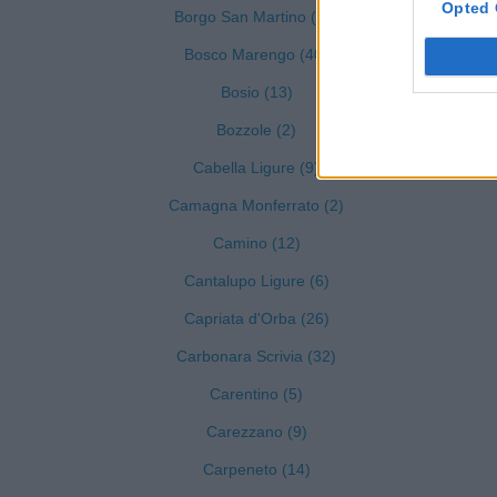
Opted 
Borgo San Martino (25)
Bosco Marengo (40)
Bosio (13)
Bozzole (2)
Cabella Ligure (9)
Camagna Monferrato (2)
Camino (12)
Cantalupo Ligure (6)
Capriata d'Orba (26)
Carbonara Scrivia (32)
Carentino (5)
Carezzano (9)
Carpeneto (14)