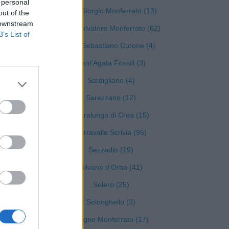
 personal
San Giorgio Monferrato (13)
out of the
 downstream
)
San Salvatore Monferrato (62)
B’s List of
San Sebastiano Curone (4)
Sant'Agata Fossili (3)
Sardigliano (4)
Sarezzano (12)
Serralunga di Crea (15)
Serravalle Scrivia (95)
Sezzadio (19)
Silvano d'Orba (41)
Solero (25)
Solonghello (3)
Spigno Monferrato (17)