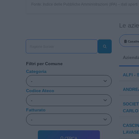
Fonte: Indice delle Pubbliche Amministrazioni (IPA) – dati apert
Le azi
Casaln
Aziend
Filtri per Comune
Categoria
ALFI - 
ANDREA
Codice Ateco
SOCIET
Fatturato
CARLO 
CASCIN
LAVASE
Cerca