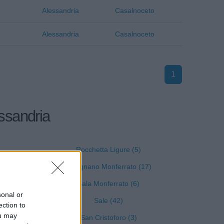
Alessandria
Casalnoceto
Alessandria
Casalnoceto
1
essandria
Rocchetta Ligure (5)
Rosignano Monferrato (17)
Sala Monferrato (6)
sonal or
Sale (42)
ection to
ou may
San Cristoforo (3)