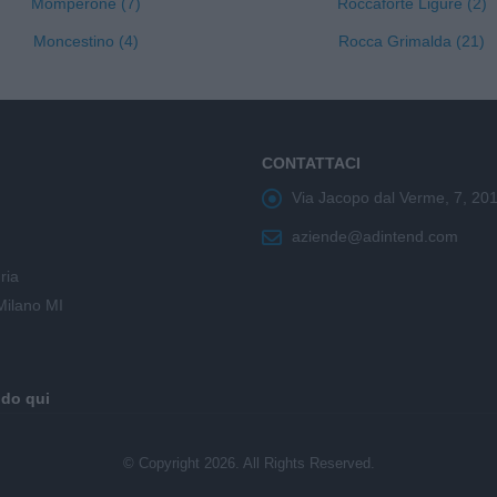
Momperone (7)
Roccaforte Ligure (2)
Moncestino (4)
Rocca Grimalda (21)
CONTATTACI
Via Jacopo dal Verme, 7, 20
aziende@adintend.com
ria
Milano MI
ndo qui
© Copyright 2026. All Rights Reserved.