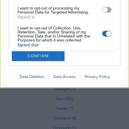
Francavilla Bisio (5)
I want to opt-out of processing my
Frascaro (3)
Personal Data for Targeted Advertising.
Opted In
Frassinello Monferrato (7)
I want to opt-out of Collection, Use,
Frassineto Po (14)
Retention, Sale, and/or Sharing of my
Personal Data that Is Unrelated with the
Purposes for which it was collected.
Fresonara (3)
Opted Out
Frugarolo (19)
CONFIRM
Fubine Monferrato (19)
Gabiano (16)
Data Deletion
Data Access
Privacy Policy
Gamalero (6)
Garbagna (3)
Gavi (101)
Giarole (7)
Gremiasco (4)
Grognardo (1)