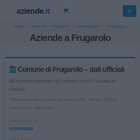
HOME
LOCALITÀ
PIEMONTE
ALESSANDRIA
FRUGAROLO
Aziende a Frugarolo
Comune di Frugarolo – dati ufficiali
15
imprese registrate nel comune (di cui 7 società di
capitali).
Riferimenti ufficiali dell'ente (Indice PA), utili per PEC e
fatturazione elettronica.
CODICE FISCALE
00368540068
CODICE IPA