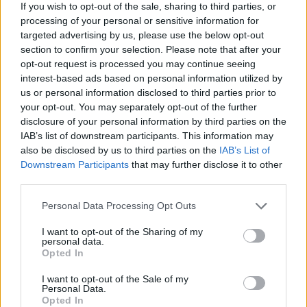
If you wish to opt-out of the sale, sharing to third parties, or
Cella Monte (5)
processing of your personal or sensitive information for
Cereseto (5)
targeted advertising by us, please use the below opt-out
section to confirm your selection. Please note that after your
Cerreto Grue (1)
opt-out request is processed you may continue seeing
Cerrina Monferrato (15)
interest-based ads based on personal information utilized by
us or personal information disclosed to third parties prior to
Coniolo (7)
your opt-out. You may separately opt-out of the further
disclosure of your personal information by third parties on the
Conzano (6)
IAB’s list of downstream participants. This information may
Costa Vescovato (11)
also be disclosed by us to third parties on the
IAB’s List of
Downstream Participants
that may further disclose it to other
Cremolino (18)
third parties.
Denice (2)
Personal Data Processing Opt Outs
Dernice (2)
I want to opt-out of the Sharing of my
Fabbrica Curone (4)
personal data.
Opted In
Felizzano (18)
I want to opt-out of the Sale of my
Fraconalto (6)
Personal Data.
Opted In