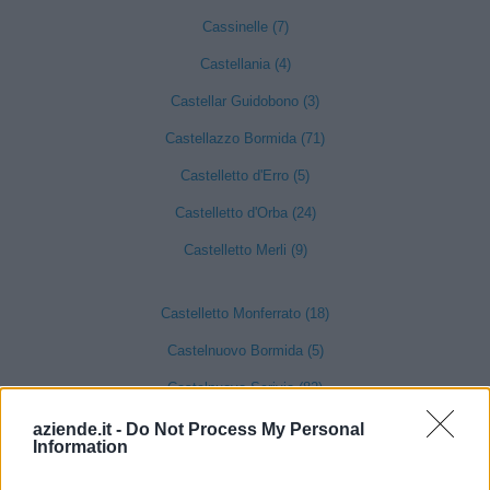
Cassinelle (7)
Castellania (4)
Castellar Guidobono (3)
Castellazzo Bormida (71)
Castelletto d'Erro (5)
Castelletto d'Orba (24)
Castelletto Merli (9)
Castelletto Monferrato (18)
Castelnuovo Bormida (5)
Castelnuovo Scrivia (82)
Castelspina (4)
aziende.it -
Do Not Process My Personal
Information
Cavatore (3)