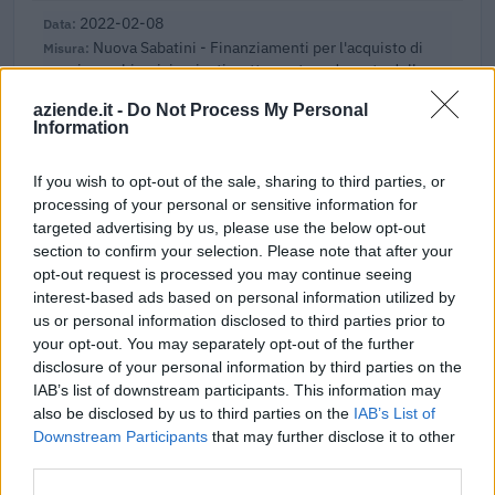
2022-02-08
Nuova Sabatini - Finanziamenti per l'acquisto di
nuovi macchinari, impianti e attrezzature da parte delle
piccole e medi
aziende.it -
Do Not Process My Personal
Ministero delle Imprese e del Made in Italy -
Information
Dipartimento per le politiche per
3.997 euro
If you wish to opt-out of the sale, sharing to third parties, or
processing of your personal or sensitive information for
2021-12-15
targeted advertising by us, please use the below opt-out
esenzioni fiscali e crediti d'imposta adottati a
section to confirm your selection. Please note that after your
seguito della crisi economica causata dall'epidemia di
opt-out request is processed you may continue seeing
COVID-19 [con mo
interest-based ads based on personal information utilized by
agenzia delle entrate
us or personal information disclosed to third parties prior to
502 euro
your opt-out. You may separately opt-out of the further
disclosure of your personal information by third parties on the
2021-12-11
IAB’s list of downstream participants. This information may
Nuova Sabatini - Finanziamenti per l'acquisto di
also be disclosed by us to third parties on the
IAB’s List of
nuovi macchinari, impianti e attrezzature da parte delle
Downstream Participants
that may further disclose it to other
piccole e medi
third parties.
Ministero delle Imprese e del Made in Italy -
Dipartimento per le politiche per