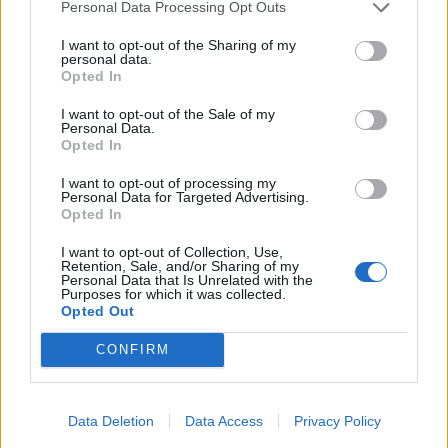
Personal Data Processing Opt Outs
16.148 euro
I want to opt-out of the Sharing of my
2021-12-10
personal data.
Opted In
COVID-19: Fondo di garanzia PMI - Modifica
SA.56966, SA.57625, SA.59655
I want to opt-out of the Sale of my
Banca del Mezzogiorno MedioCredito Centrale S.p.A.
Personal Data.
202.224 euro
Opted In
I want to opt-out of processing my
2021-09-07
Personal Data for Targeted Advertising.
Nuova Sabatini - Finanziamenti per l'acquisto di
Opted In
nuovi macchinari, impianti e attrezzature da parte delle
piccole e medi
I want to opt-out of Collection, Use,
Retention, Sale, and/or Sharing of my
Ministero delle Imprese e del Made in Italy -
Personal Data that Is Unrelated with the
Dipartimento per le politiche per
Purposes for which it was collected.
7.014 euro
Opted Out
CONFIRM
2021-07-23
Fondo di garanzia per le piccole e medie imprese
Banca del Mezzogiorno MedioCredito Centrale S.p.A.
539.200 euro
Data Deletion
Data Access
Privacy Policy