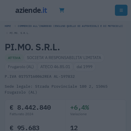
HOME
COMMERCIO ALL'INGROSSO (ESCLUSO QUELLO DI AUTOVEICOLI E DI MOTOCICLI)
PI.MO. S.R.L.
PI.MO. S.R.L.
SOCIETA' A RESPONSABILITA' LIMITATA
ATTIVA
Frugarolo (AL)
ATECO 46.85.01
dal 1999
P.IVA 01757160062
REA AL-197832
Sede legale: Strada Provinciale 180 2, 15065
Frugarolo (AL)
€ 8.442.840
+6,4%
Fatturato 2024
Variazione
€ 95.683
12