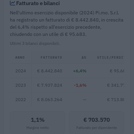
Fatturato e bilanci
Nell'ultimo esercizio disponibile (2024) Pi.mo. S.r.l.
ha registrato un fatturato di € 8.442.840, in crescita
del 6,4% rispetto all'esercizio precedente,
chiudendo con un utile di € 95.683.
Ultimi 3 bilanci disponibili.
ANNO
FATTURATO
Δ%
UTILE/PERDITA
2024
€ 8.442.840
+6,4%
€ 95.683
2023
€ 7.937.824
-1,6%
€ 341.776
2022
€ 8.063.264
—
€ 713.806
1,1%
€ 703.570
Margine netto
Fatturato per dipendente