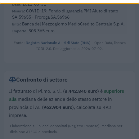
2021-03-31
COVID-19: Fondo di garanzia PMI Aiuto di stato
SA.59655 - Proroga SA.56966
Banca del Mezzogiorno MedioCredito Centrale S.p.A.
305.365 euro
Fonte:
Registro Nazionale Aiuti di Stato (RNA)
– Open Data, licenza
IODL 2.0. Dati aggiornati al 2026-07-02.
Confronto di settore
Il fatturato di Pi.mo. S.r.l. (
8.442.840 euro
) è
superiore
alla
mediana delle aziende dello stesso settore in
provincia di AL (
963.904 euro
), calcolata su 493
imprese.
Elaborazione sui bilanci depositati (Registro Imprese). Mediana per
divisione ATECO e provincia.