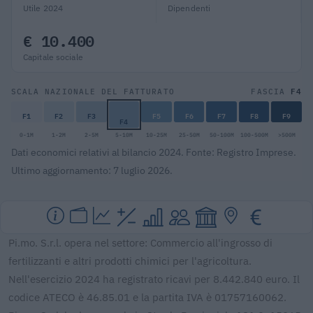
Utile 2024
Dipendenti
€ 10.400
Capitale sociale
F4
SCALA NAZIONALE DEL FATTURATO
FASCIA
F1
F2
F3
F5
F6
F7
F8
F9
F4
0-1M
1-2M
2-5M
5-10M
10-25M
25-50M
50-100M
100-500M
>500M
Dati economici relativi al bilancio 2024. Fonte: Registro Imprese.
Ultimo aggiornamento: 7 luglio 2026.
Pi.mo. S.r.l. opera nel settore: Commercio all'ingrosso di
fertilizzanti e altri prodotti chimici per l'agricoltura.
Nell'esercizio 2024 ha registrato ricavi per 8.442.840 euro. Il
codice ATECO è 46.85.01 e la partita IVA è 01757160062.