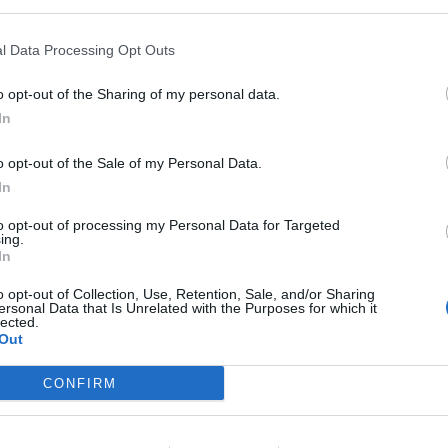
10-25 milioni
46.85.01
SA S.R.L.
l Data Processing Opt Outs
50-100 milioni
46.85.01
ITALIA SRL
o opt-out of the Sharing of my personal data.
5-10 milioni
46.85.01
ALIA SRL
In
25-50 milioni
46.85.01
ME S.R.L.
o opt-out of the Sale of my Personal Data.
In
2-5 milioni
46.85.01
ECIALI S.P.A.
to opt-out of processing my Personal Data for Targeted
ing.
25-50 milioni
46.85.01
P.A.
In
o opt-out of Collection, Use, Retention, Sale, and/or Sharing
5-10 milioni
46.85.01
DI & PEVERADA S.R.L.
ersonal Data that Is Unrelated with the Purposes for which it
lected.
Out
0-1 milioni
46.85.01
ARM GRANDI COLTURE SRL
CONFIRM
10-25 milioni
46.85.01
L SPA
50-100 milioni
46.85.01
UROPE) SRL