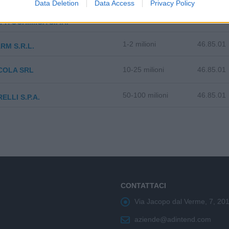
Data Deletion
Data Access
Privacy Policy
25-50 milioni
46.85.01
FITOCHIMICA S.P.A.
1-2 milioni
46.85.01
RM S.R.L.
10-25 milioni
46.85.01
COLA SRL
50-100 milioni
46.85.01
ELLI S.P.A.
CONTATTACI
Via Jacopo dal Verme, 7, 20
aziende@adintend.com