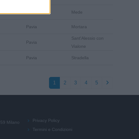
Pavia
Mede
Pavia
Mortara
Sant'Alessio con
Pavia
Vialone
Pavia
Stradella
1
2
3
4
5
Privacy Policy
159 Milano
Termini e Condizioni