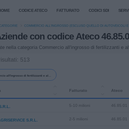
HOME
CODICE ATECO
FATTURATO
CODICI SDI
SERVI
CATEGORIE
COMMERCIO ALL'INGROSSO (ESCLUSO QUELLO DI AUTOVEICOLI E 
ziende con codice Ateco 46.85.
te nella categoria Commercio all'ingrosso di fertilizzanti e alt
isultati: 513
o all'ingrosso di fertilizzanti e altri
odotti chimici per l'agricoltura
a
Fatturato
Ateco
5-10 milioni
46.85.01
S.R.L.
2-5 milioni
46.85.01
AGRISERVICE S.R.L.