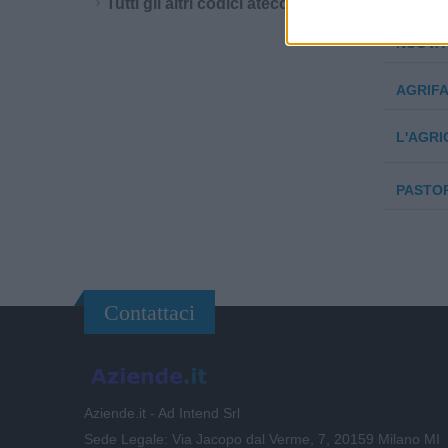
Tutti gli altri codici ateco
NUOVA 
AGRIFA
L'AGRI
PASTOR
Contattaci
Aziende.it - Ad Intend Srl
Sede Legale: Via Jacopo dal Verme, 7, 20159 Milano MI