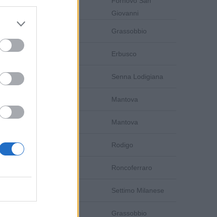
Fornovo San
Bergamo
Giovanni
Bergamo
Grassobbio
Brescia
Erbusco
Lodi
Senna Lodigiana
Mantova
Mantova
Mantova
Mantova
Mantova
Rodigo
Mantova
Roncoferraro
Milano
Settimo Milanese
Bergamo
Grassobbio