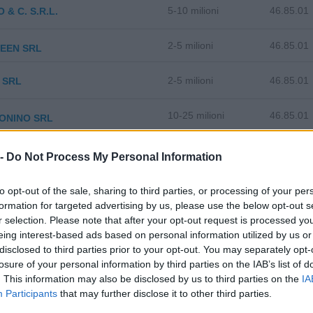
5-10 milioni
46.85.01
 & C. S.R.L.
2-5 milioni
46.85.01
EEN SRL
2-5 milioni
46.85.01
 SRL
10-25 milioni
46.85.01
ONINO SRL
2-5 milioni
46.85.01
NOVA TRADE ITALIA SRL
 -
Do Not Process My Personal Information
5-10 milioni
46.85.01
DIA S.R.L.
to opt-out of the sale, sharing to third parties, or processing of your per
formation for targeted advertising by us, please use the below opt-out s
2-5 milioni
46.85.01
r selection. Please note that after your opt-out request is processed y
A RENZO S.R.L.
eing interest-based ads based on personal information utilized by us or
disclosed to third parties prior to your opt-out. You may separately opt-
5-10 milioni
46.85.01
SRL'
losure of your personal information by third parties on the IAB’s list of
. This information may also be disclosed by us to third parties on the
IA
2-5 milioni
46.85.01
FLUID SRL
Participants
that may further disclose it to other third parties.