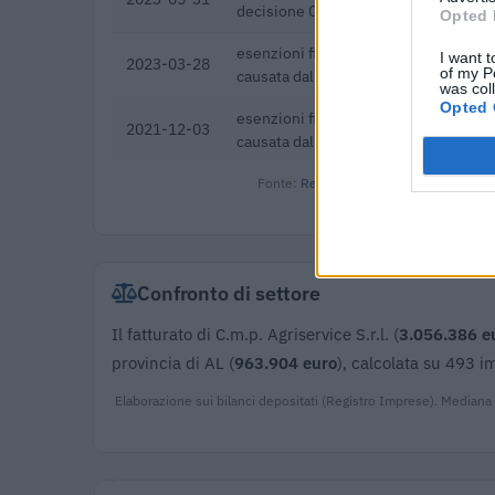
decisione C(2022) 171 final) SA 101
Opted 
esenzioni fiscali e crediti d'imposta 
I want t
2023-03-28
of my P
causata dall'epidemia di COVID-19 [
was col
Opted 
esenzioni fiscali e crediti d'imposta 
2021-12-03
causata dall'epidemia di COVID-19 [
Fonte:
Registro Nazionale Aiuti di Stato
Confronto di settore
Il fatturato di C.m.p. Agriservice S.r.l. (
3.056.386 e
provincia di AL (
963.904 euro
), calcolata su 493 i
Elaborazione sui bilanci depositati (Registro Imprese). Mediana