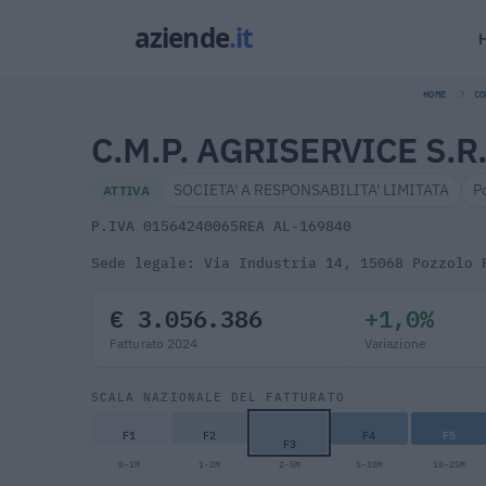
HOME
CO
C.M.P. AGRISERVICE S.R.
SOCIETA' A RESPONSABILITA' LIMITATA
P
ATTIVA
P.IVA 01564240065
REA AL-169840
Sede legale: Via Industria 14, 15068 Pozzolo 
€ 3.056.386
+1,0%
Fatturato 2024
Variazione
SCALA NAZIONALE DEL FATTURATO
F1
F2
F4
F5
F3
0-1M
1-2M
2-5M
5-10M
10-25M