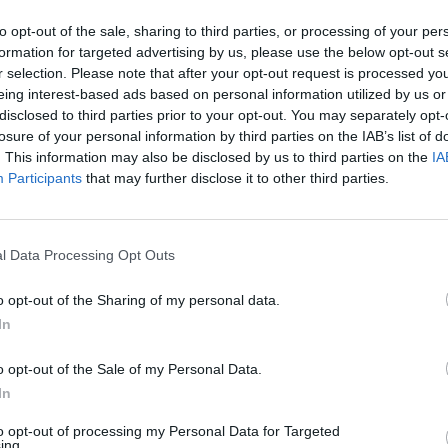
to opt-out of the sale, sharing to third parties, or processing of your per
€ 2.709
—
vs 2020
formation for targeted advertising by us, please use the below opt-out s
r selection. Please note that after your opt-out request is processed y
—
—
—
eing interest-based ads based on personal information utilized by us or
disclosed to third parties prior to your opt-out. You may separately opt-
losure of your personal information by third parties on the IAB’s list of
€ 1.528.193
. This information may also be disclosed by us to third parties on the
IA
Participants
that may further disclose it to other third parties.
Fatturato per dipendente
l Data Processing Opt Outs
o opt-out of the Sharing of my personal data.
In
ti o contributi pubblici per un totale di 9.279 euro (2021–2023).
o opt-out of the Sale of my Personal Data.
ENTE
In
IMPO
CONCEDENTE
to opt-out of processing my Personal Data for Targeted
he ai sensi della decisione SA. 62668 e
agenzia delle
ing.
2.000