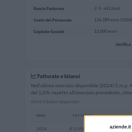
Fascia Fatturato
2-5 milioni
Costo del Personale
126.289 euro (2024
Capitale Sociale
13.000 euro
Verifica
Fatturato e bilanci
Nell'ultimo esercizio disponibile (2024) C.m.p. A
del 1,0% rispetto all'esercizio precedente, chiu
Ultimi 3 bilanci disponibili.
ANNO
FATTURATO
aziende.it
2024
€ 3.056.386