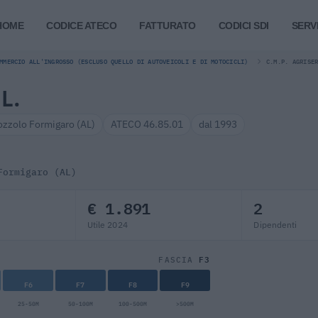
HOME
CODICE ATECO
FATTURATO
CODICI SDI
SERVI
MMERCIO ALL'INGROSSO (ESCLUSO QUELLO DI AUTOVEICOLI E DI MOTOCICLI)
C.M.P. AGRISE
L.
ozzolo Formigaro (AL)
ATECO 46.85.01
dal 1993
Formigaro (AL)
€ 1.891
2
Utile 2024
Dipendenti
F3
FASCIA
F6
F7
F8
F9
25-50M
50-100M
100-500M
>500M