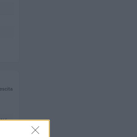
rescita
TALE
.000