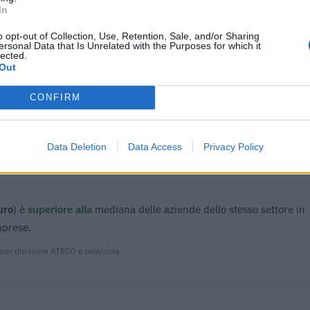
076)
entrate
In
adottati a seguito della crisi economica
agenzia delle
o opt-out of Collection, Use, Retention, Sale, and/or Sharing
2.426
ersonal Data that Is Unrelated with the Purposes for which it
con mo
entrate
lected.
Out
adottati a seguito della crisi economica
agenzia delle
4.853
con mo
entrate
CONFIRM
 (RNA)
– Open Data, licenza IODL 2.0. Dati aggiornati al 2026-07-02.
Data Deletion
Data Access
Privacy Policy
uro
) è
superiore alla
mediana delle aziende dello stesso settore in
mprese.
 per divisione ATECO e provincia.