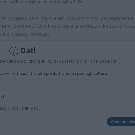
Imprese. Ultimo aggiornamento: 8 luglio 2026.
l'ingrosso di fertilizzanti e altri prodotti chimici per l'agricoltura.
86 euro. Il codice ATECO è 46.85.01 e la partita IVA è 01564240065
 15068, Pozzolo Formigaro.
Dati
GROSSO (ESCLUSO QUELLO DI AUTOVEICOLI E DI MOTOCICLI)
o di fertilizzanti e altri prodotti chimici per l'agricoltura
r.l.
SABILITA' LIMITATA
Acquista vis