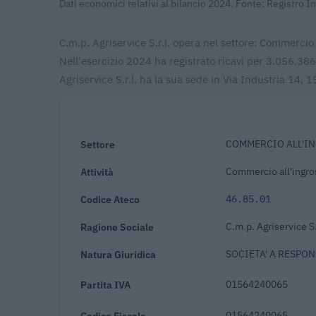
Dati economici relativi al bilancio 2024. Fonte: Registro 
C.m.p. Agriservice S.r.l. opera nel settore: Commercio al
Nell'esercizio 2024 ha registrato ricavi per 3.056.3
Agriservice S.r.l. ha la sua sede in Via Industria 14,
Settore
COMMERCIO ALL'IN
Attività
Commercio all'ingross
Codice Ateco
46.85.01
Ragione Sociale
C.m.p. Agriservice S.
Natura Giuridica
SOCIETA' A RESPON
Partita IVA
01564240065
Codice Fiscale
01564240065