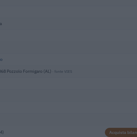
a
o
5068 Pozzolo Formigaro (AL)
· fonte VIES
4)
Acquista bilan