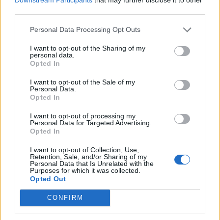
Cereseto (5)
third parties.
Cerreto Grue (1)
Personal Data Processing Opt Outs
Cerrina Monferrato (15)
I want to opt-out of the Sharing of my
personal data.
Coniolo (7)
Opted In
Conzano (6)
I want to opt-out of the Sale of my
Personal Data.
Costa Vescovato (11)
Opted In
Cremolino (18)
I want to opt-out of processing my
Denice (2)
Personal Data for Targeted Advertising.
Opted In
Dernice (2)
I want to opt-out of Collection, Use,
Fabbrica Curone (4)
Retention, Sale, and/or Sharing of my
Personal Data that Is Unrelated with the
Purposes for which it was collected.
Felizzano (18)
Opted Out
Fraconalto (6)
CONFIRM
Francavilla Bisio (5)