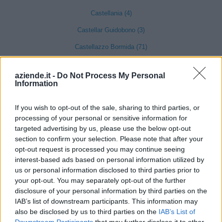
Castellania (4)
Castellar Guidobono (3)
Castellazzo Bormida (71)
Castelletto d'Erro (5)
aziende.it -
Do Not Process My Personal
Castelletto d'Orba (24)
Information
Castelletto Merli (9)
If you wish to opt-out of the sale, sharing to third parties, or
processing of your personal or sensitive information for
Castelletto Monferrato (18)
targeted advertising by us, please use the below opt-out
section to confirm your selection. Please note that after your
Castelnuovo Bormida (5)
opt-out request is processed you may continue seeing
interest-based ads based on personal information utilized by
Castelnuovo Scrivia (82)
us or personal information disclosed to third parties prior to
Castelspina (4)
your opt-out. You may separately opt-out of the further
disclosure of your personal information by third parties on the
Cavatore (3)
IAB’s list of downstream participants. This information may
Cella Monte (5)
also be disclosed by us to third parties on the
IAB’s List of
Downstream Participants
that may further disclose it to other