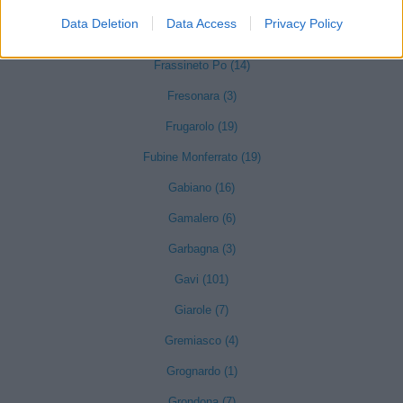
Frascaro (3)
Data Deletion
Data Access
Privacy Policy
Frassinello Monferrato (7)
Frassineto Po (14)
Fresonara (3)
Frugarolo (19)
Fubine Monferrato (19)
Gabiano (16)
Gamalero (6)
Garbagna (3)
Gavi (101)
Giarole (7)
Gremiasco (4)
Grognardo (1)
Grondona (7)