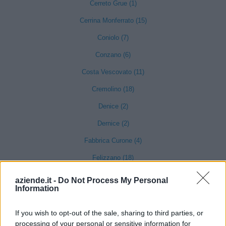
Cerreto Grue (1)
Cerrina Monferrato (15)
Coniolo (7)
Conzano (6)
Costa Vescovato (11)
Cremolino (18)
Denice (2)
Dernice (2)
Fabbrica Curone (4)
Felizzano (18)
Fraconalto (6)
aziende.it -
Do Not Process My Personal
Information
Francavilla Bisio (5)
Frascaro (3)
If you wish to opt-out of the sale, sharing to third parties, or
processing of your personal or sensitive information for