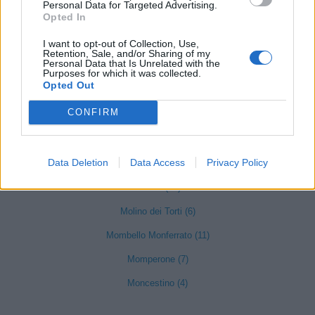
Personal Data for Targeted Advertising.
Opted In
Isola Sant'Antonio (6)
I want to opt-out of Collection, Use,
Lerma (12)
Retention, Sale, and/or Sharing of my
Personal Data that Is Unrelated with the
Malvicino (2)
Purposes for which it was collected.
Opted Out
Masio (15)
CONFIRM
Melazzo (11)
Merana (3)
Data Deletion
Data Access
Privacy Policy
Mirabello Monferrato (24)
Molare (12)
Molino dei Torti (6)
Mombello Monferrato (11)
Momperone (7)
Moncestino (4)