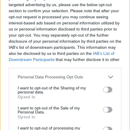
Frassinello Monferrato (7)
targeted advertising by us, please use the below opt-out
Frassineto Po (14)
section to confirm your selection. Please note that after your
opt-out request is processed you may continue seeing
Fresonara (3)
interest-based ads based on personal information utilized by
us or personal information disclosed to third parties prior to
Frugarolo (19)
your opt-out. You may separately opt-out of the further
Fubine Monferrato (19)
disclosure of your personal information by third parties on the
IAB’s list of downstream participants. This information may
Gabiano (16)
also be disclosed by us to third parties on the
IAB’s List of
Downstream Participants
that may further disclose it to other
Gamalero (6)
third parties.
Garbagna (3)
Personal Data Processing Opt Outs
Gavi (101)
I want to opt-out of the Sharing of my
Giarole (7)
personal data.
Opted In
Gremiasco (4)
I want to opt-out of the Sale of my
Grognardo (1)
Personal Data.
Opted In
Grondona (7)
I want to opt-out of processing my
Guazzora (4)