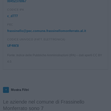
00452370067
CODICE IPA
c_d777
PEC
frassinello@pec.comune.frassinellomonferrato.al.it
CODICE UNIVOCO (FATT. ELETTRONICA)
UF4W3I
Fonte: Indice delle Pubbliche Amministrazioni (IPA) – dati aperti CC BY
4.0.
Mostra Filtri
Le aziende nel comune di Frassinello
Monferrato sono 7