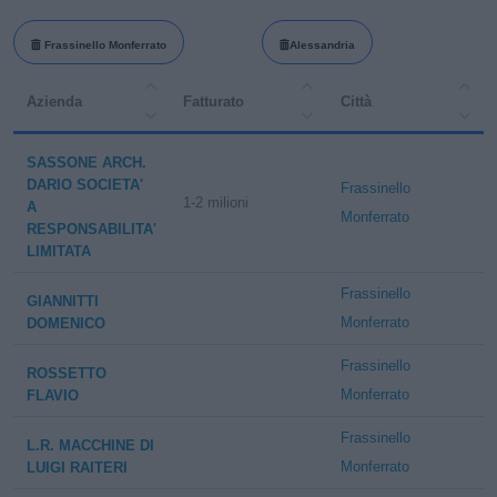
Frassinello Monferrato
Alessandria
Azienda
Fatturato
Città
SASSONE ARCH.
DARIO SOCIETA'
Frassinello
1-2 milioni
A
Monferrato
RESPONSABILITA'
LIMITATA
Frassinello
GIANNITTI
Monferrato
DOMENICO
Frassinello
ROSSETTO
Monferrato
FLAVIO
Frassinello
L.R. MACCHINE DI
Monferrato
LUIGI RAITERI