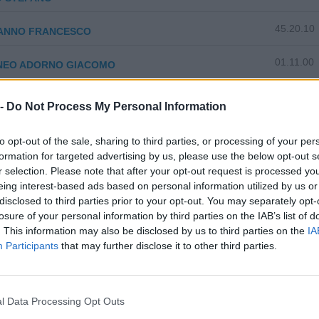
45.20.10
ANNO FRANCESCO
01.11.00
NEO ADORNO GIACOMO
0-1 milioni
62.10.00
A ENGINEERING SRL
 -
Do Not Process My Personal Information
to opt-out of the sale, sharing to third parties, or processing of your per
formation for targeted advertising by us, please use the below opt-out s
r selection. Please note that after your opt-out request is processed y
eing interest-based ads based on personal information utilized by us or
disclosed to third parties prior to your opt-out. You may separately opt-
za tutti i comuni della provincia di Al
losure of your personal information by third parties on the IAB’s list of
. This information may also be disclosed by us to third parties on the
IA
Participants
that may further disclose it to other third parties.
astelletto Monferrato (18)
Mongiardino Ligure (2)
Castelnuovo Bormida (5)
Monleale (12)
l Data Processing Opt Outs
Castelnuovo Scrivia (82)
Montacuto (2)