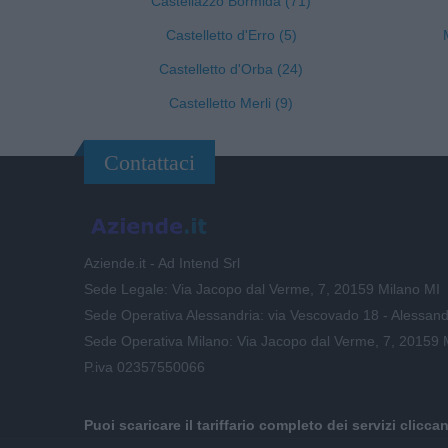
Castellazzo Bormida (71)
Castelletto d'Erro (5)
Castelletto d'Orba (24)
Castelletto Merli (9)
Contattaci
Aziende.it - Ad Intend Srl
Sede Legale: Via Jacopo dal Verme, 7, 20159 Milano MI
Sede Operativa Alessandria: via Vescovado 18 - Alessand
Sede Operativa Milano: Via Jacopo dal Verme, 7, 20159 
P.iva 02357550066
Puoi scaricare il tariffario completo dei servizi clicca