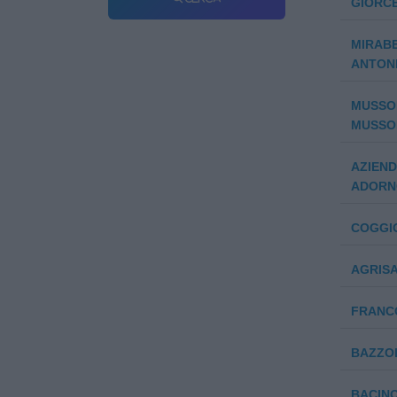
GIORCE
MIRABE
ANTON
MUSSON
MUSSON
AZIEN
ADORNO
COGGI
AGRISA
FRANC
BAZZO
BACIN