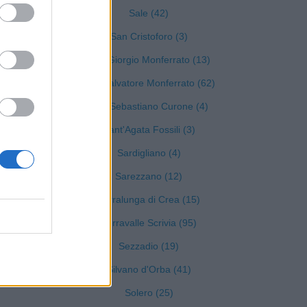
Sale (42)
San Cristoforo (3)
San Giorgio Monferrato (13)
)
San Salvatore Monferrato (62)
San Sebastiano Curone (4)
Sant'Agata Fossili (3)
Sardigliano (4)
Sarezzano (12)
Serralunga di Crea (15)
Serravalle Scrivia (95)
Sezzadio (19)
Silvano d'Orba (41)
Solero (25)