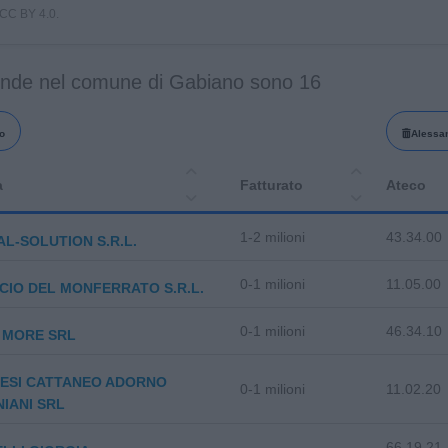
i CC BY 4.0.
ende nel comune di Gabiano sono 16
o
Alessa
a
Fatturato
Ateco
1-2 milioni
43.34.00
L-SOLUTION S.R.L.
0-1 milioni
11.05.00
ICIO DEL MONFERRATO S.R.L.
0-1 milioni
46.34.10
 MORE SRL
ESI CATTANEO ADORNO
0-1 milioni
11.02.20
NIANI SRL
66.19.21