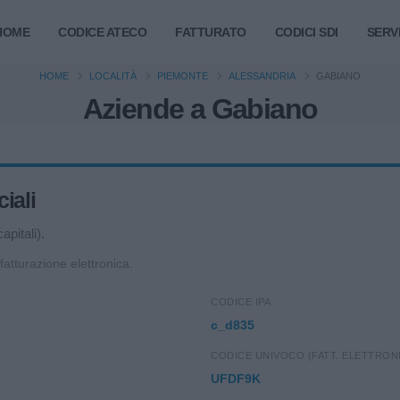
HOME
CODICE ATECO
FATTURATO
CODICI SDI
SERVI
HOME
LOCALITÀ
PIEMONTE
ALESSANDRIA
GABIANO
Aziende a Gabiano
iali
apitali).
 fatturazione elettronica.
CODICE IPA
c_d835
CODICE UNIVOCO (FATT. ELETTRON
UFDF9K