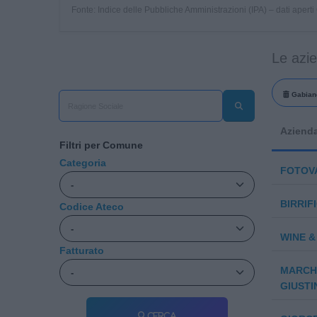
Fonte: Indice delle Pubbliche Amministrazioni (IPA) – dati apert
Le azi
Gabian
Aziend
Filtri per Comune
Categoria
FOTOVA
BIRRIF
Codice Ateco
WINE &
Fatturato
MARCH
GIUSTI
Cerca