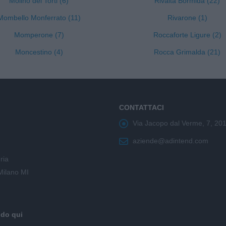
Molino dei Torti (6)
Rivalta Bormida (22)
Mombello Monferrato (11)
Rivarone (1)
Momperone (7)
Roccaforte Ligure (2)
Moncestino (4)
Rocca Grimalda (21)
CONTATTACI
Via Jacopo dal Verme, 7, 20
aziende@adintend.com
ria
Milano MI
ndo qui