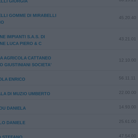
LLI GIORGIA
LLI GOMME DI MIRABELLI
45.20.40
IO
E IMPIANTI S.A.S. DI
43.21.01
E LUCA PIERO & C
DA AGRICOLA CATTANEO
12.10.00
 GIUSTINIANI SOCIETA'
56.11.11
OLA ENRICO
22.00.00
LA DI MUZIO UMBERTO
14.93.00
OU DANIELA
25.61.00
LO DANIELE
47.54.00
O STEFANO