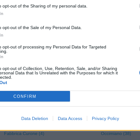
o opt-out of the Sharing of my personal data.
Castelspina (4)
Montaldeo (8)
In
Cavatore (3)
Montaldo Bormida (6)
Cella Monte (5)
Montecastello (2)
o opt-out of the Sale of my Personal Data.
In
Cereseto (5)
Montechiaro d'Acqui (14
to opt-out of processing my Personal Data for Targeted
Cerreto Grue (1)
Montegioco (4)
ing.
In
Cerrina Monferrato (15)
Montemarzino (4)
o opt-out of Collection, Use, Retention, Sale, and/or Sharing
Coniolo (7)
Morano sul Po (13)
ersonal Data that Is Unrelated with the Purposes for which it
lected.
Conzano (6)
Morbello (3)
Out
Costa Vescovato (11)
Mornese (9)
CONFIRM
Cremolino (18)
Morsasco (9)
Denice (2)
Murisengo (33)
Data Deletion
Data Access
Privacy Policy
Dernice (2)
Novi Ligure (478)
Fabbrica Curone (4)
Occimiano (38)