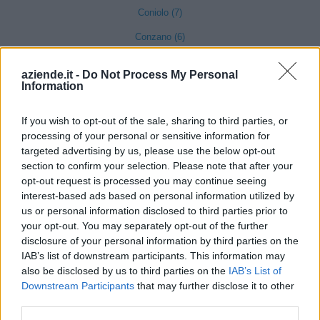
Coniolo (7)
Conzano (6)
Costa Vescovato (11)
aziende.it -
Do Not Process My Personal
Information
Cremolino (18)
Denice (2)
If you wish to opt-out of the sale, sharing to third parties, or
Dernice (2)
processing of your personal or sensitive information for
targeted advertising by us, please use the below opt-out
Fabbrica Curone (4)
section to confirm your selection. Please note that after your
opt-out request is processed you may continue seeing
Felizzano (18)
interest-based ads based on personal information utilized by
Fraconalto (6)
us or personal information disclosed to third parties prior to
your opt-out. You may separately opt-out of the further
Francavilla Bisio (5)
disclosure of your personal information by third parties on the
IAB’s list of downstream participants. This information may
Frascaro (3)
also be disclosed by us to third parties on the
IAB’s List of
Frassinello Monferrato (7)
Downstream Participants
that may further disclose it to other
third parties.
Frassineto Po (14)