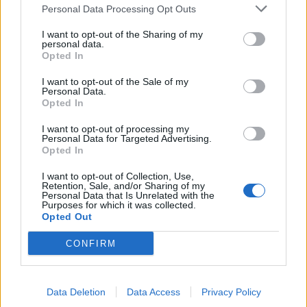
Fresonara (3)
Personal Data Processing Opt Outs
Frugarolo (19)
I want to opt-out of the Sharing of my
personal data.
Fubine Monferrato (19)
Opted In
Gabiano (16)
I want to opt-out of the Sale of my
Personal Data.
Gamalero (6)
Opted In
Garbagna (3)
I want to opt-out of processing my
Personal Data for Targeted Advertising.
Gavi (101)
Opted In
Giarole (7)
I want to opt-out of Collection, Use,
Retention, Sale, and/or Sharing of my
Gremiasco (4)
Personal Data that Is Unrelated with the
Purposes for which it was collected.
Opted Out
Grognardo (1)
Grondona (7)
CONFIRM
Guazzora (4)
Isola Sant'Antonio (6)
Data Deletion
Data Access
Privacy Policy