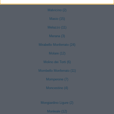
Lerma (12)
Malvicino (2)
Masio (15)
Melazzo (11)
Merana (3)
Mirabello Monferrato (24)
Molare (12)
Molino dei Torti (6)
Mombello Monferrato (11)
Momperone (7)
Moncestino (4)
Mongiardino Ligure (2)
Monleale (12)