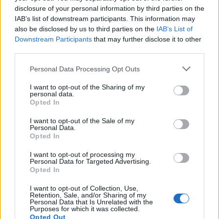
disclosure of your personal information by third parties on the
Gavi (101)
IAB’s list of downstream participants. This information may
Giarole (7)
also be disclosed by us to third parties on the
IAB’s List of
Downstream Participants
that may further disclose it to other
Gremiasco (4)
third parties.
Grognardo (1)
Personal Data Processing Opt Outs
Grondona (7)
I want to opt-out of the Sharing of my
personal data.
Guazzora (4)
Opted In
Isola Sant'Antonio (6)
I want to opt-out of the Sale of my
Personal Data.
Lerma (12)
Opted In
Malvicino (2)
I want to opt-out of processing my
Personal Data for Targeted Advertising.
Masio (15)
Opted In
Melazzo (11)
I want to opt-out of Collection, Use,
Merana (3)
Retention, Sale, and/or Sharing of my
Personal Data that Is Unrelated with the
Purposes for which it was collected.
Mirabello Monferrato (24)
Opted Out