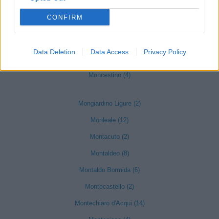
Molare (12)
CONFIRM
Molino dei Torti (6)
Mombello Monferrato (11)
Data Deletion
Data Access
Privacy Policy
Momperone (7)
Moncestino (4)
Mongiardino Ligure (2)
Monleale (12)
Montacuto (2)
Montaldeo (8)
Montaldo Bormida (6)
Montecastello (2)
Montechiaro d'Acqui (14)