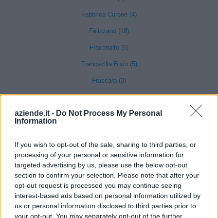
Fabbrica Curone (4)
Felizzano (18)
Fraconalto (6)
Francavilla Bisio (5)
Frascaro (3)
Frassinello Monferrato (7)
aziende.it -
Do Not Process My Personal
Frassineto Po (14)
Information
Fresonara (3)
If you wish to opt-out of the sale, sharing to third parties, or
Frugarolo (19)
processing of your personal or sensitive information for
Fubine Monferrato (19)
targeted advertising by us, please use the below opt-out
section to confirm your selection. Please note that after your
Gabiano (16)
opt-out request is processed you may continue seeing
interest-based ads based on personal information utilized by
Gamalero (6)
us or personal information disclosed to third parties prior to
Garbagna (3)
your opt-out. You may separately opt-out of the further