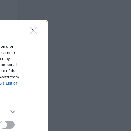
—
—
sonal or
ection to
ou may
 personal
out of the
 downstream
B’s List of
O
uro