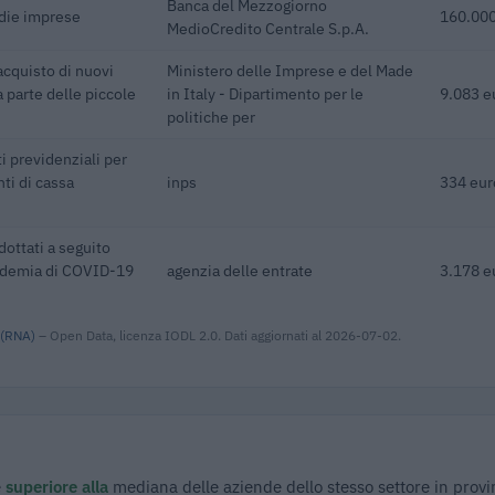
Banca del Mezzogiorno
edie imprese
160.000
MedioCredito Centrale S.p.A.
acquisto di nuovi
Ministero delle Imprese e del Made
 parte delle piccole
in Italy - Dipartimento per le
9.083 e
politiche per
i previdenziali per
ti di cassa
inps
334 eur
dottati a seguito
pidemia di COVID-19
agenzia delle entrate
3.178 e
 (RNA)
– Open Data, licenza IODL 2.0. Dati aggiornati al 2026-07-02.
è
superiore alla
mediana delle aziende dello stesso settore in provi