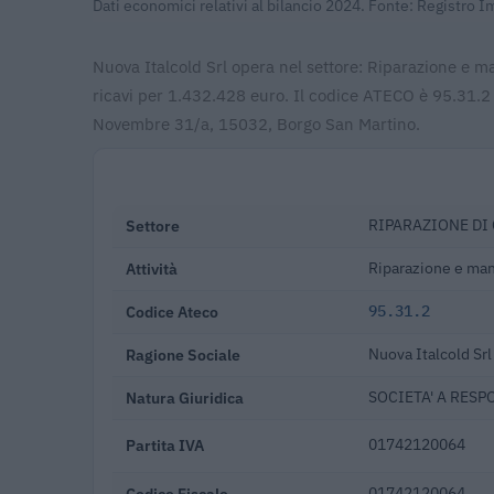
Dati economici relativi al bilancio 2024. Fonte: Registro 
Nuova Italcold Srl opera nel settore: Riparazione e ma
ricavi per 1.432.428 euro. Il codice ATECO è 95.31.2 
Novembre 31/a, 15032, Borgo San Martino.
Settore
RIPARAZIONE DI 
Attività
Riparazione e man
Codice Ateco
95.31.2
Ragione Sociale
Nuova Italcold Srl
Natura Giuridica
SOCIETA' A RESP
Partita IVA
01742120064
Codice Fiscale
01742120064