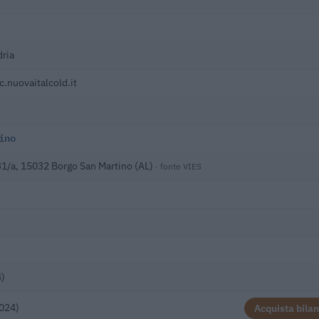
ria
.nuovaitalcold.it
ino
1/a, 15032 Borgo San Martino (AL)
· fonte VIES
4)
2024)
Acquista bilan