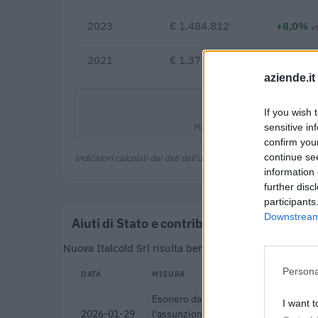
2023
€ 1.484.812
+8,0%
v
2021
€ 1.375.085
aziende.it
1,3%
If you wish 
Margine netto
sensitive in
confirm you
continue se
Indicatori calcolati dai dati dell'ultimo bilancio disponibile.
information 
further disc
participants
Downstream 
Aiuti di Stato e contributi pubblici
Nuova Italcold Srl risulta beneficiaria di 11 aiuti o
Persona
DATA
MISURA
Esonero dal versamento dei contribut
I want t
2026-01-29
l'assunzione di giovani lavoratori ( a