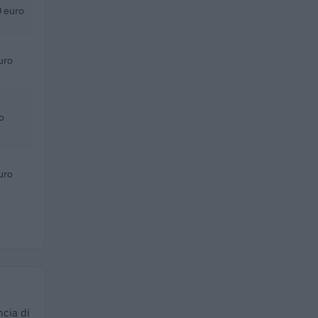
 euro
uro
o
uro
ncia di