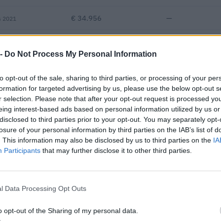
€ 34.956
—
s 2021
—
—
—
 -
Do Not Process My Personal Information
€ 75.391
to opt-out of the sale, sharing to third parties, or processing of your per
Fatturato per dipendente
formation for targeted advertising by us, please use the below opt-out s
r selection. Please note that after your opt-out request is processed y
eing interest-based ads based on personal information utilized by us or
disclosed to third parties prior to your opt-out. You may separately opt-
losure of your personal information by third parties on the IAB’s list of
. This information may also be disclosed by us to third parties on the
IA
Participants
that may further disclose it to other third parties.
 contributi pubblici per un totale di 275.659 euro (2021–2026).
l Data Processing Opt Outs
ENTE CONCEDENTE
IMPORT
i previdenziali per
o opt-out of the Sharing of my personal data.
rt. 1 comma 10-15 L.
inps
4.953 e