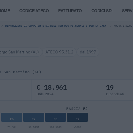
HOME
CODICE ATECO
FATTURATO
CODICI SDI
SERVI
RIPARAZIONE DI COMPUTER E DI BENI PER USO PERSONALE E PER LA CASA
NUOVA ITALCO
orgo San Martino (AL)
ATECO 95.31.2
dal 1997
o San Martino (AL)
€ 18.961
19
Utile 2024
Dipendenti
F2
FASCIA
F6
F7
F8
F9
25-50M
50-100M
100-500M
>500M