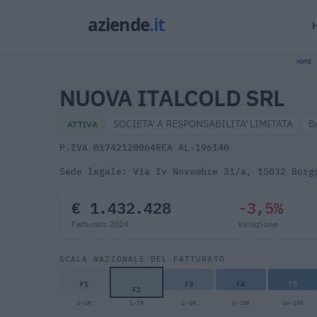
HOME
NUOVA ITALCOLD SRL
SOCIETA' A RESPONSABILITA' LIMITATA
B
ATTIVA
P.IVA 01742120064
REA AL-196140
Sede legale: Via Iv Novembre 31/a, 15032 Borg
€ 1.432.428
-3,5%
Fatturato 2024
Variazione
SCALA NAZIONALE DEL FATTURATO
F1
F3
F4
F5
F2
0-1M
1-2M
2-5M
5-10M
10-25M