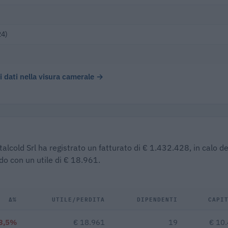
24)
 i dati nella visura camerale →
alcold Srl ha registrato un fatturato di € 1.432.428, in calo de
do con un utile di € 18.961.
Δ%
UTILE/PERDITA
DIPENDENTI
CAPI
3,5%
€ 18.961
19
€ 10