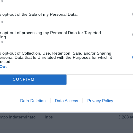
In
o opt-out of the Sale of my Personal Data.
i previdenziali per
In
empo indeterminato
inps
3.681 e
to opt-out of processing my Personal Data for Targeted
ing.
i previdenziali per
In
rt. 1 comma 10-15 L.
inps
3.876 e
o opt-out of Collection, Use, Retention, Sale, and/or Sharing
ersonal Data that Is Unrelated with the Purposes for which it
lected.
he ai sensi della
Out
22) 171 final) SA
agenzia delle entrate
3.110 e
CONFIRM
dottati a seguito
pidemia di COVID-19
agenzia delle entrate
2.750 e
Data Deletion
Data Access
Privacy Policy
i previdenziali per
empo indeterminato
inps
3.263 e