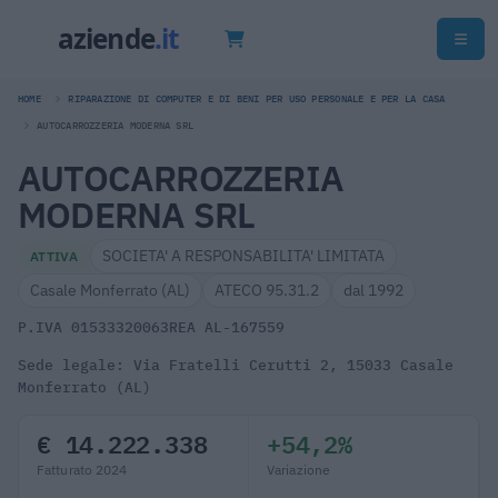
HOME
RIPARAZIONE DI COMPUTER E DI BENI PER USO PERSONALE E PER LA CASA
AUTOCARROZZERIA MODERNA SRL
AUTOCARROZZERIA
MODERNA SRL
SOCIETA' A RESPONSABILITA' LIMITATA
ATTIVA
Casale Monferrato (AL)
ATECO 95.31.2
dal 1992
P.IVA 01533320063
REA AL-167559
Sede legale: Via Fratelli Cerutti 2, 15033 Casale
Monferrato (AL)
€ 14.222.338
+54,2%
Fatturato 2024
Variazione