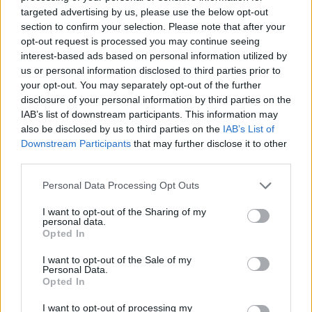
2026).
targeted advertising by us, please use the below opt-out
section to confirm your selection. Please note that after your
2026-03-03
opt-out request is processed you may continue seeing
Nuova Sabatini - Finanziamenti per l'acquisto di
interest-based ads based on personal information utilized by
nuovi macchinari, impianti e attrezzature da parte delle
us or personal information disclosed to third parties prior to
piccole e medi
your opt-out. You may separately opt-out of the further
Ministero delle Imprese e del Made in Italy -
disclosure of your personal information by third parties on the
Dipartimento per le politiche per
IAB’s list of downstream participants. This information may
10.917 euro
also be disclosed by us to third parties on the
IAB’s List of
Downstream Participants
that may further disclose it to other
2026-03-03
third parties.
Nuova Sabatini - Finanziamenti per l'acquisto di
nuovi macchinari, impianti e attrezzature da parte delle
Personal Data Processing Opt Outs
piccole e medi
Ministero delle Imprese e del Made in Italy -
I want to opt-out of the Sharing of my
Dipartimento per le politiche per
personal data.
Opted In
9.124 euro
I want to opt-out of the Sale of my
2026-03-03
Personal Data.
Digitalizzazione ed efficientamento produttivo
Opted In
delle imprese; Programma regionale Piemonte F.E.S.R
I want to opt-out of processing my
2021-2027