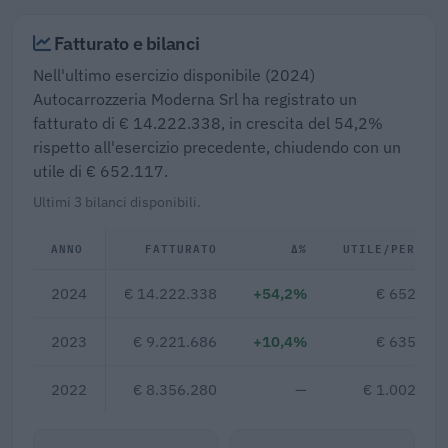
Fatturato e bilanci
Nell'ultimo esercizio disponibile (2024)
Autocarrozzeria Moderna Srl ha registrato un
fatturato di € 14.222.338, in crescita del 54,2%
rispetto all'esercizio precedente, chiudendo con un
utile di € 652.117.
Ultimi 3 bilanci disponibili.
ANNO
FATTURATO
Δ%
UTILE/PERDITA
2024
€ 14.222.338
+54,2%
€ 652.117
2023
€ 9.221.686
+10,4%
€ 635.227
2022
€ 8.356.280
—
€ 1.002.503