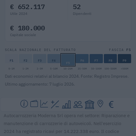
€ 652.117
52
Utile 2024
Dipendenti
€ 180.000
Capitale sociale
F5
SCALA NAZIONALE DEL FATTURATO
FASCIA
F1
F2
F3
F4
F6
F7
F8
F9
F5
0-1M
1-2M
2-5M
5-10M
10-25M
25-50M
50-100M
100-500M
>500M
Dati economici relativi al bilancio 2024. Fonte: Registro Imprese.
Ultimo aggiornamento: 7 luglio 2026.
Autocarrozzeria Moderna Srl opera nel settore: Riparazione e
manutenzione di carrozzerie di autoveicoli. Nell'esercizio
2024 ha registrato ricavi per 14.222.338 euro. Il codice