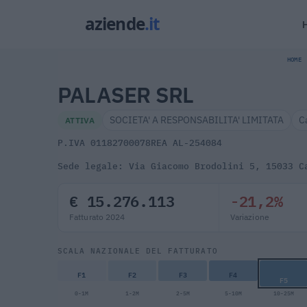
HOME
PALASER SRL
SOCIETA' A RESPONSABILITA' LIMITATA
C
ATTIVA
P.IVA 01182700078
REA AL-254084
Sede legale: Via Giacomo Brodolini 5, 15033 C
€ 15.276.113
-21,2%
Fatturato 2024
Variazione
SCALA NAZIONALE DEL FATTURATO
F1
F2
F3
F4
F5
0-1M
1-2M
2-5M
5-10M
10-25M