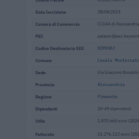
Data Iscrizione
28/08/2013
Camera di Commercio
CCIAA di Alessandria
PEC
palaser@pec.keyworl
Codice Destinatario SDI
X2PH38J
Comune
Casale Monferrat
Sede
Via Giacomo Brodolin
Provincia
Alessandria
Regione
Piemonte
Dipendenti
20-49 dipendenti
Utile
1.870.665 euro (202
Fatturato
15.276.113 euro (20