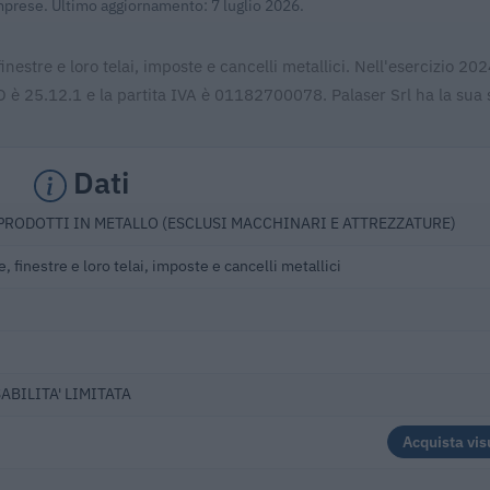
Imprese. Ultimo aggiornamento: 7 luglio 2026.
inestre e loro telai, imposte e cancelli metallici. Nell'esercizio 20
O è 25.12.1 e la partita IVA è 01182700078. Palaser Srl ha la sua 
Dati
PRODOTTI IN METALLO (ESCLUSI MACCHINARI E ATTREZZATURE)
, finestre e loro telai, imposte e cancelli metallici
ABILITA' LIMITATA
Acquista vis