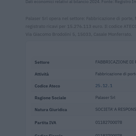
Dati economici relativi al bilancio 2024. Fonte: Registro 
Palaser Srl opera nel settore: Fabbricazione di porte, f
registrato ricavi per 15.276.113 euro. Il codice ATEC
Via Giacomo Brodolini 5, 15033, Casale Monferrato.
Settore
FABBRICAZIONE DI 
Attività
Fabbricazione di porte
Codice Ateco
25.12.1
Ragione Sociale
Palaser Srl
Natura Giuridica
SOCIETA' A RESPONS
Partita IVA
01182700078
Codice Fiscale
01182700078