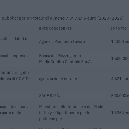
buti pubblici per un totale di almeno 7.397.196 euro (2020–2026).
ENTE CONCEDENTE
IMPORTO
olti ai datori di
Agenzia Piemonte Lavoro
12.000 e
piccole imprese a
Banca del Mezzogiorno
1.500.000
MedioCredito Centrale S.p.A.
dottati a seguito
pidemia di COVID-
agenzia delle entrate
4.621 eur
SACE S.P.A.
500.000 
acquisto di nuovi
Ministero delle Imprese e del Made
a parte delle
in Italy - Dipartimento per le
10.264 e
politiche per