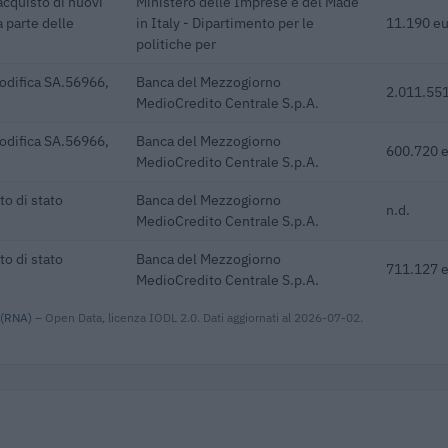
acquisto di nuovi
Ministero delle Imprese e del Made
a parte delle
in Italy - Dipartimento per le
11.190 e
politiche per
odifica SA.56966,
Banca del Mezzogiorno
2.011.551
MedioCredito Centrale S.p.A.
odifica SA.56966,
Banca del Mezzogiorno
600.720 
MedioCredito Centrale S.p.A.
o di stato
Banca del Mezzogiorno
n.d.
MedioCredito Centrale S.p.A.
o di stato
Banca del Mezzogiorno
711.127 
MedioCredito Centrale S.p.A.
 (RNA)
– Open Data, licenza IODL 2.0. Dati aggiornati al 2026-07-02.