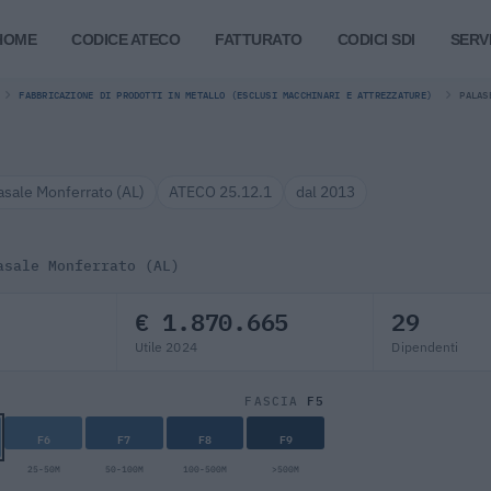
HOME
CODICE ATECO
FATTURATO
CODICI SDI
SERVI
FABBRICAZIONE DI PRODOTTI IN METALLO (ESCLUSI MACCHINARI E ATTREZZATURE)
PALAS
asale Monferrato (AL)
ATECO 25.12.1
dal 2013
asale Monferrato (AL)
€ 1.870.665
29
Utile 2024
Dipendenti
F5
FASCIA
F6
F7
F8
F9
25-50M
50-100M
100-500M
>500M