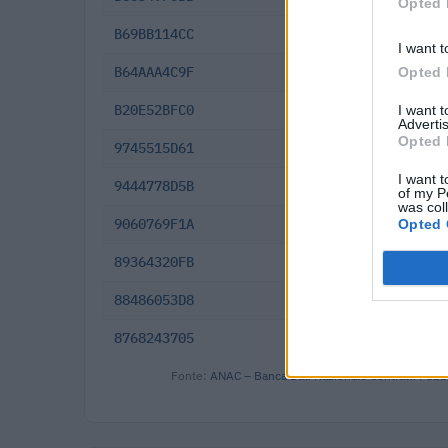
Opted 
B69BB114CC
2025-04-23
I want t
B64AAA4C9F
2025-03-31
Opted 
B20E52BFC0
2024-06-06
I want 
Advertis
Opted 
9745515D61
2023-08-18
I want t
9444778D5B
2022-11-29
of my P
was col
9060769F1A
2022-01-18
Opted 
89364320FB
2021-10-13
88486053D8
2021-08-11
8768243705
2021-07-21
Fonte:
ANAC – Banca Dati Nazionale Contratti Pubbl