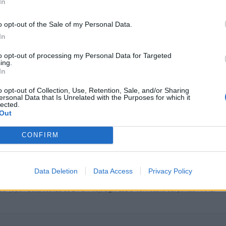
In
71.355 euro
o opt-out of the Sale of my Personal Data.
86.597 euro
In
45.965 euro
to opt-out of processing my Personal Data for Targeted
ing.
In
4.457.763 euro
o opt-out of Collection, Use, Retention, Sale, and/or Sharing
2.226.977 euro
ersonal Data that Is Unrelated with the Purposes for which it
lected.
134.454 euro
Out
136.803 euro
CONFIRM
1.516.053 euro
379.756 euro
Data Deletion
Data Access
Privacy Policy
ici
(Open Data, licenza CC BY-SA 4.0). Ogni CIG e' verificabile sul portale ANAC.