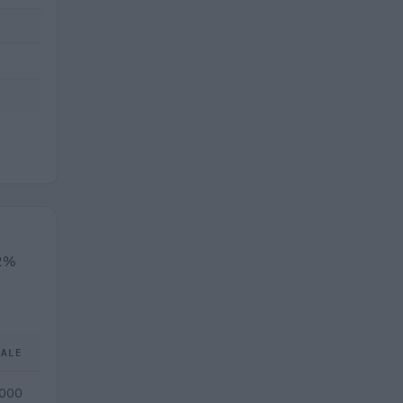
,2%
TALE
.000