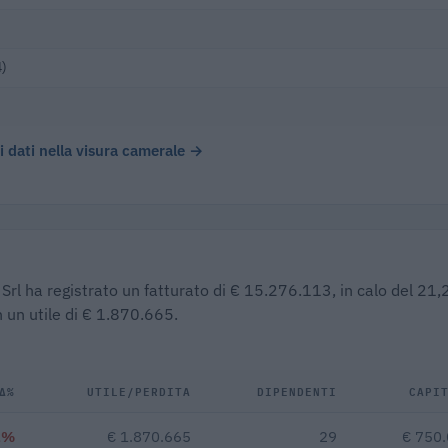
4)
 i dati nella visura camerale →
 Srl ha registrato un fatturato di € 15.276.113, in calo del 21
 un utile di € 1.870.665.
Δ%
UTILE/PERDITA
DIPENDENTI
CAPI
2%
€ 1.870.665
29
€ 750