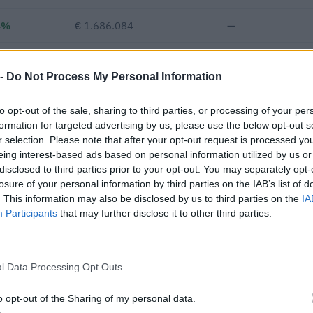
4%
€ 1.686.084
—
—
€ 285.852
—
€ 750
 -
Do Not Process My Personal Information
€ 526.763
to opt-out of the sale, sharing to third parties, or processing of your per
Fatturato per dipendente
formation for targeted advertising by us, please use the below opt-out s
r selection. Please note that after your opt-out request is processed y
eing interest-based ads based on personal information utilized by us or
disclosed to third parties prior to your opt-out. You may separately opt-
losure of your personal information by third parties on the IAB’s list of
. This information may also be disclosed by us to third parties on the
IA
Participants
that may further disclose it to other third parties.
pubblici per un importo complessivo di 46.919.787 euro (dati 2012–
15 procedure in raggruppamento o consorzio.
l Data Processing Opt Outs
IMPORTO AGGIUDICATO
o opt-out of the Sharing of my personal data.
711.762 euro