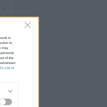
—
.000
sonal or
ection to
ou may
 personal
out of the
 downstream
B’s List of
2025).