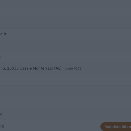
d.it
o
i 5, 15033 Casale Monferrato (AL)
· fonte VIES
4)
24)
Acquista bilan