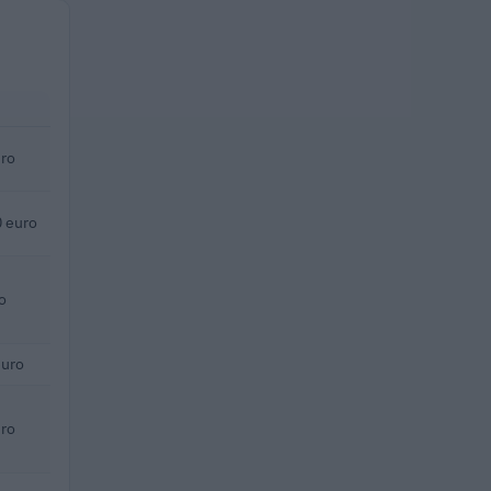
uro
 euro
o
euro
uro