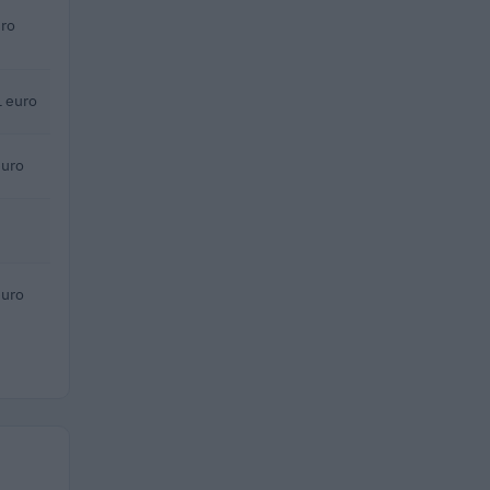
uro
 euro
euro
euro