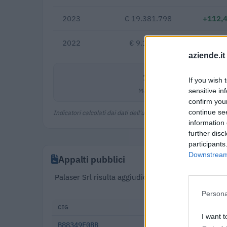
2023
€ 19.381.798
+112,
2022
€ 9.126.325
aziende.it
12,2%
If you wish 
Margine netto
sensitive in
confirm you
continue se
Indicatori calcolati dai dati dell'ultimo bilancio disponibile.
information 
further disc
participants
Downstream 
Appalti pubblici
Palaser Srl risulta aggiudicataria di 56 appalti 
Partecipa inoltre a 
Persona
CIG
DATA
I want t
B88349F0BB
2025-10-30