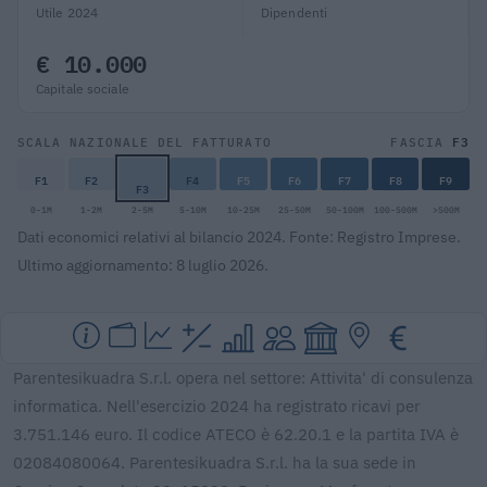
Utile 2024
Dipendenti
€ 10.000
Capitale sociale
F3
SCALA NAZIONALE DEL FATTURATO
FASCIA
F1
F2
F4
F5
F6
F7
F8
F9
F3
0-1M
1-2M
2-5M
5-10M
10-25M
25-50M
50-100M
100-500M
>500M
Dati economici relativi al bilancio 2024. Fonte: Registro Imprese.
Ultimo aggiornamento: 8 luglio 2026.
Parentesikuadra S.r.l. opera nel settore: Attivita' di consulenza
informatica. Nell'esercizio 2024 ha registrato ricavi per
3.751.146 euro. Il codice ATECO è 62.20.1 e la partita IVA è
02084080064. Parentesikuadra S.r.l. ha la sua sede in