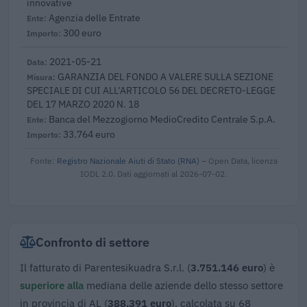
innovative
Agenzia delle Entrate
300 euro
2021-05-21
GARANZIA DEL FONDO A VALERE SULLA SEZIONE
SPECIALE DI CUI ALL’ARTICOLO 56 DEL DECRETO-LEGGE
DEL 17 MARZO 2020 N. 18
Banca del Mezzogiorno MedioCredito Centrale S.p.A.
33.764 euro
Fonte:
Registro Nazionale Aiuti di Stato (RNA)
– Open Data, licenza
IODL 2.0. Dati aggiornati al 2026-07-02.
Confronto di settore
Il fatturato di Parentesikuadra S.r.l. (
3.751.146 euro
) è
superiore alla
mediana delle aziende dello stesso settore
in provincia di AL (
388.391 euro
), calcolata su 68