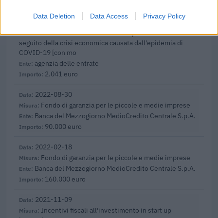
500 euro
Data Deletion
Data Access
Privacy Policy
2023-04-07
esenzioni fiscali e crediti d'imposta adottati a
seguito della crisi economica causata dall'epidemia di
COVID-19 [con mo
agenzia delle entrate
2.041 euro
2022-08-30
Fondo di garanzia per le piccole e medie imprese
Banca del Mezzogiorno MedioCredito Centrale S.p.A.
90.000 euro
2022-02-18
Fondo di garanzia per le piccole e medie imprese
Banca del Mezzogiorno MedioCredito Centrale S.p.A.
160.000 euro
2021-11-09
Incentivi fiscali all'investimento in start up