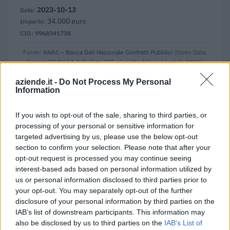
2023-10-13
34.000 euro
9968341738
Fonte:
ANAC – Banca Dati Nazionale Contratti Pubblici
(Open Data,
licenza CC BY-SA 4.0). Ogni CIG e' verificabile sul portale ANAC.
aziende.it -
Do Not Process My Personal
Information
Aiuti di Stato e contributi pubblici
If you wish to opt-out of the sale, sharing to third parties, or
processing of your personal or sensitive information for
Parentesikuadra S.r.l. risulta beneficiaria di 12 aiuti o
targeted advertising by us, please use the below opt-out
contributi pubblici per un totale di 794.483 euro (2020–
section to confirm your selection. Please note that after your
2025).
opt-out request is processed you may continue seeing
interest-based ads based on personal information utilized by
2025-11-07
us or personal information disclosed to third parties prior to
Fondo di garanzia per le piccole e medie imprese
your opt-out. You may separately opt-out of the further
Banca del Mezzogiorno MedioCredito Centrale S.p.A.
disclosure of your personal information by third parties on the
204.800 euro
IAB’s list of downstream participants. This information may
also be disclosed by us to third parties on the
IAB’s List of