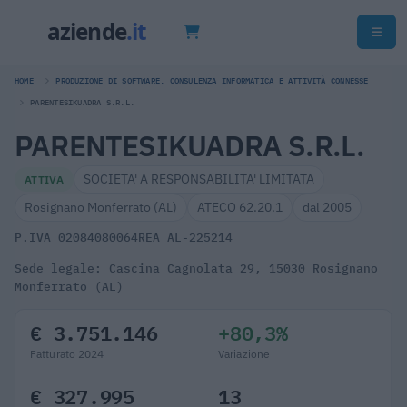
HOME
PRODUZIONE DI SOFTWARE, CONSULENZA INFORMATICA E ATTIVITÀ CONNESSE
PARENTESIKUADRA S.R.L.
PARENTESIKUADRA S.R.L.
SOCIETA' A RESPONSABILITA' LIMITATA
ATTIVA
Rosignano Monferrato (AL)
ATECO 62.20.1
dal 2005
P.IVA 02084080064
REA AL-225214
Sede legale: Cascina Cagnolata 29, 15030 Rosignano
Monferrato (AL)
€ 3.751.146
+80,3%
Fatturato 2024
Variazione
€ 327.995
13