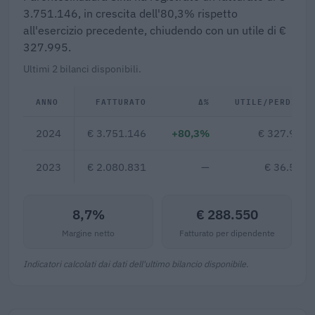
3.751.146, in crescita dell'80,3% rispetto
all'esercizio precedente, chiudendo con un utile di €
327.995.
Ultimi 2 bilanci disponibili.
ANNO
FATTURATO
Δ%
UTILE/PERDITA
2024
€ 3.751.146
+80,3%
€ 327.995
2023
€ 2.080.831
—
€ 36.524
8,7%
€ 288.550
Margine netto
Fatturato per dipendente
Indicatori calcolati dai dati dell'ultimo bilancio disponibile.