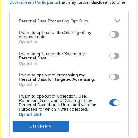
2023-10-13
Downstream Participants
that may further disclose it to other
Fondo di garanzia per le piccole e medie imprese
third parties.
Banca del Mezzogiorno MedioCredito Centrale S.p.A.
150.000 euro
Personal Data Processing Opt Outs
I want to opt-out of the Sharing of my
2023-10-10
personal data.
Fondo di garanzia per le piccole e medie imprese
Opted In
Banca del Mezzogiorno MedioCredito Centrale S.p.A.
120.000 euro
I want to opt-out of the Sale of my
Personal Data.
Opted In
2023-05-31
Contributo a fondo perduto [e modifiche ai sensi
I want to opt-out of processing my
Personal Data for Targeted Advertising.
della decisione SA. 62668 e decisione C(2022) 171 final)
Opted In
SA 101076)
agenzia delle entrate
I want to opt-out of Collection, Use,
2.000 euro
Retention, Sale, and/or Sharing of my
Personal Data that Is Unrelated with the
Purposes for which it was collected.
2023-04-10
Opted Out
SA.57496 (2021/N) – Italy – Broadband vouchers
for SMEs
CONFIRM
INFRATEL ITALIA S.P.A.