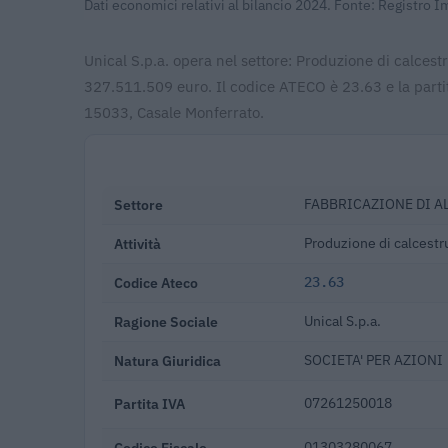
Dati economici relativi al bilancio 2024. Fonte: Registro 
Unical S.p.a. opera nel settore: Produzione di calcestr
327.511.509 euro. Il codice ATECO è 23.63 e la partit
15033, Casale Monferrato.
Settore
FABBRICAZIONE DI A
Attività
Produzione di calcestr
Codice Ateco
23.63
Ragione Sociale
Unical S.p.a.
Natura Giuridica
SOCIETA' PER AZIONI
Partita IVA
07261250018
Codice Fiscale
01303280067