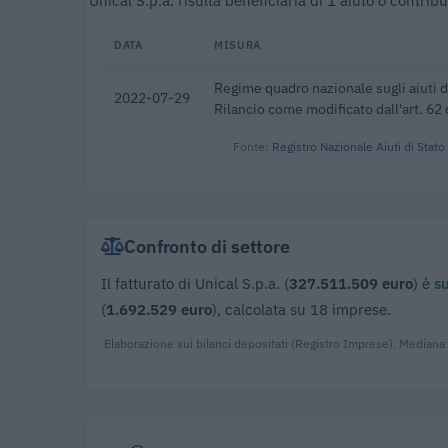
Unical S.p.a. risulta beneficiaria di 1 aiuto o contr
DATA
MISURA
Regime quadro nazionale sugli aiuti d
2022-07-29
Rilancio come modificato dall'art. 62 
Fonte:
Registro Nazionale Aiuti di Stato
Confronto di settore
Il fatturato di Unical S.p.a. (
327.511.509 euro
) è
su
(
1.692.529 euro
), calcolata su 18 imprese.
Elaborazione sui bilanci depositati (Registro Imprese). Mediana