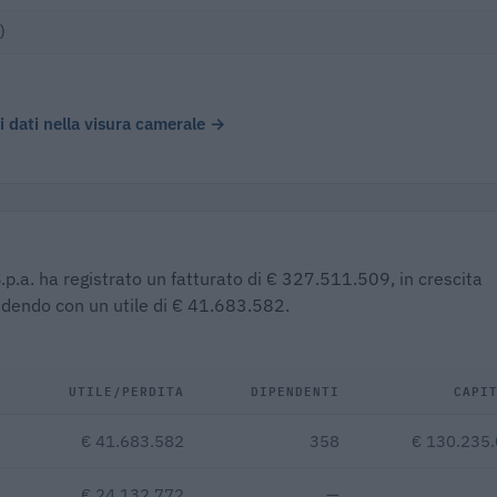
)
 i dati nella visura camerale →
S.p.a. ha registrato un fatturato di € 327.511.509, in crescita
iudendo con un utile di € 41.683.582.
UTILE/PERDITA
DIPENDENTI
CAPI
€ 41.683.582
358
€ 130.235
€ 24.132.772
—