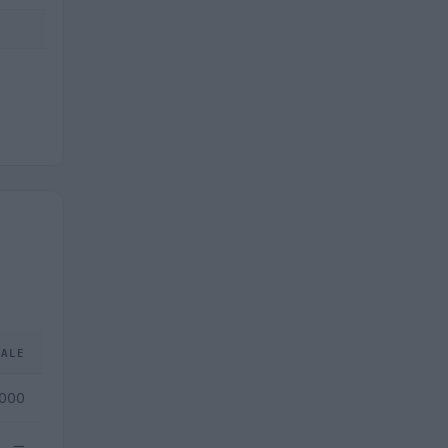
TALE
.000
—