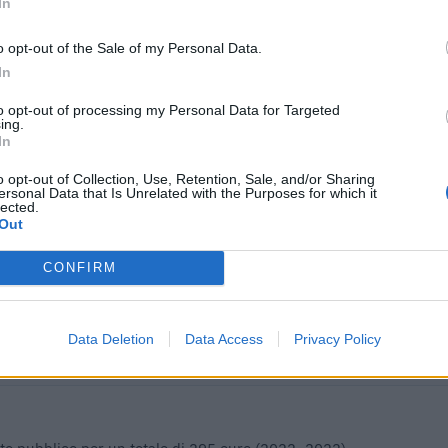
In
180.000 euro
9.595 euro
o opt-out of the Sale of my Personal Data.
In
6.500 euro
to opt-out of processing my Personal Data for Targeted
15.000 euro
ing.
In
14.278 euro
o opt-out of Collection, Use, Retention, Sale, and/or Sharing
ersonal Data that Is Unrelated with the Purposes for which it
9.900 euro
lected.
Out
6.100 euro
CONFIRM
80.952 euro
ici
(Open Data, licenza CC BY-SA 4.0). Ogni CIG e' verificabile sul portale ANAC.
Data Deletion
Data Access
Privacy Policy