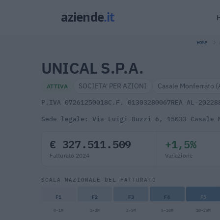
HOME
UNICAL S.P.A.
SOCIETA' PER AZIONI
Casale Monferrato (
ATTIVA
P.IVA 07261250018
C.F. 01303280067
REA AL-20228
Sede legale: Via Luigi Buzzi 6, 15033 Casale 
€ 327.511.509
+1,5%
Fatturato 2024
Variazione
SCALA NAZIONALE DEL FATTURATO
F1
F2
F3
F4
F5
0-1M
1-2M
2-5M
5-10M
10-25M