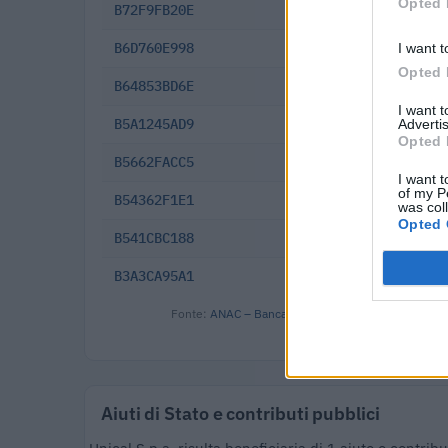
Opted 
B72F9FB20E
2025-06-03
B6D760E998
2025-05-13
I want t
Opted 
B64853BD6E
2025-03-25
I want 
B5A1245AD9
2025-02-13
Advertis
Opted 
B5662FACC5
2025-01-29
I want t
of my P
B54362F1E1
2025-01-20
was col
Opted 
B541CBC188
2025-01-02
B3A3CA95A1
2024-10-17
Fonte:
ANAC – Banca Dati Nazionale Contratti Pubbl
Aiuti di Stato e contributi pubblici