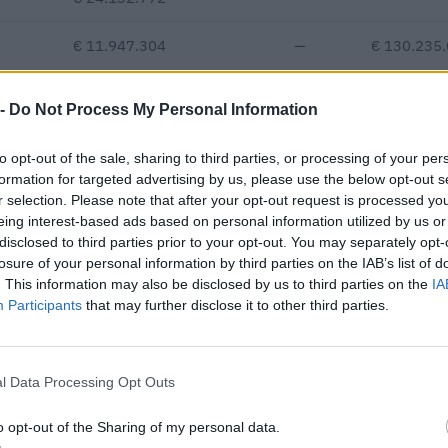
€ 11.947.304
—
€ 130.235
€ 914.837
 -
Do Not Process My Personal Information
Fatturato per dipendente
to opt-out of the sale, sharing to third parties, or processing of your per
formation for targeted advertising by us, please use the below opt-out s
r selection. Please note that after your opt-out request is processed y
eing interest-based ads based on personal information utilized by us or
disclosed to third parties prior to your opt-out. You may separately opt-
losure of your personal information by third parties on the IAB’s list of
. This information may also be disclosed by us to third parties on the
IA
Participants
that may further disclose it to other third parties.
ubblici per un importo complessivo di 1.408.998 euro (dati 2013–20
IMPORTO AGGIUDICATO
290.000 euro
l Data Processing Opt Outs
400.000 euro
o opt-out of the Sharing of my personal data.