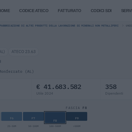
HOME
CODICE ATECO
FATTURATO
CODICI SDI
SERVI
FABBRICAZIONE DI ALTRI PRODOTTI DELLA LAVORAZIONE DI MINERALI NON METALLIFERI
UNI
AL)
ATECO 23.63
8
Monferrato (AL)
€ 41.683.582
358
Utile 2024
Dipendenti
F8
FASCIA
F6
F7
F9
F8
25-50M
50-100M
100-500M
>500M