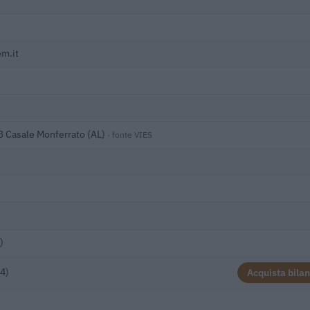
m.it
33 Casale Monferrato (AL)
· fonte VIES
)
4)
Acquista bilan