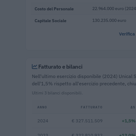
Costo del Personale
22.964.000 euro (2024
Capitale Sociale
130.235.000 euro
Verifica
Fatturato e bilanci
Nell'ultimo esercizio disponibile (2024) Unical 
dell'1,5% rispetto all'esercizio precedente, ch
Ultimi 3 bilanci disponibili.
ANNO
FATTURATO
Δ%
2024
€ 327.511.509
+1,5%
2023
€ 322.810.932
+12,0%