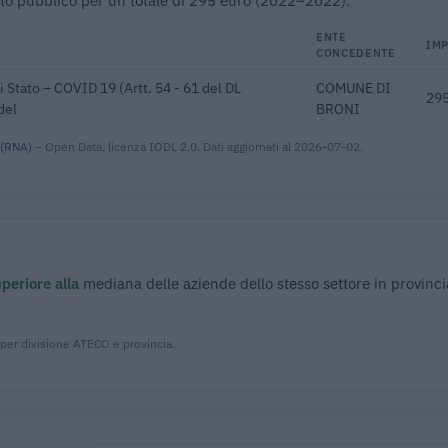
ibuto pubblico per un totale di 295 euro (2022–2022).
ENTE
IM
CONCEDENTE
i Stato – COVID 19 (Artt. 54 - 61 del DL
COMUNE DI
295
del
BRONI
 (RNA)
– Open Data, licenza IODL 2.0. Dati aggiornati al 2026-07-02.
periore alla
mediana delle aziende dello stesso settore in provinci
 per divisione ATECO e provincia.