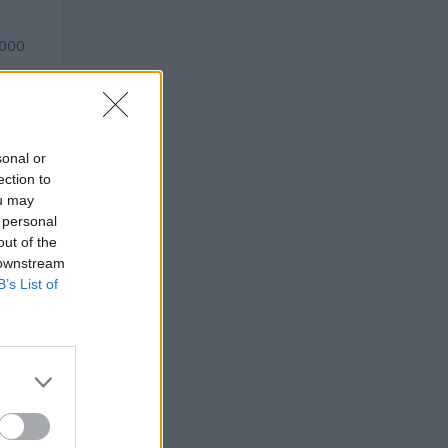
.000
sonal or
ection to
ou may
 personal
out of the
 downstream
B’s List of
25).