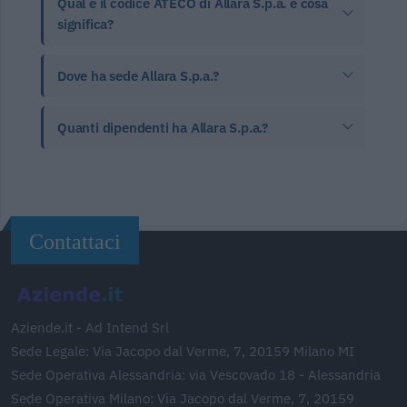
Qual è il codice ATECO di Allara S.p.a. e cosa
significa?
Dove ha sede Allara S.p.a.?
Quanti dipendenti ha Allara S.p.a.?
Contattaci
Aziende.it - Ad Intend Srl
Sede Legale: Via Jacopo dal Verme, 7, 20159 Milano MI
Sede Operativa Alessandria: via Vescovado 18 - Alessandria
Sede Operativa Milano: Via Jacopo dal Verme, 7, 20159