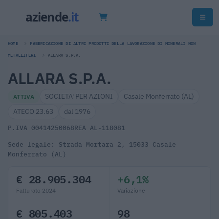
HOME
FABBRICAZIONE DI ALTRI PRODOTTI DELLA LAVORAZIONE DI MINERALI NON
METALLIFERI
ALLARA S.P.A.
ALLARA S.P.A.
SOCIETA' PER AZIONI
Casale Monferrato (AL)
ATTIVA
ATECO 23.63
dal 1976
P.IVA 00414250068
REA AL-118081
Sede legale: Strada Mortara 2, 15033 Casale
Monferrato (AL)
€ 28.905.304
+6,1%
Fatturato 2024
Variazione
€ 805.403
98