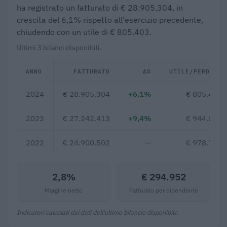
ha registrato un fatturato di € 28.905.304, in
crescita del 6,1% rispetto all'esercizio precedente,
chiudendo con un utile di € 805.403.
Ultimi 3 bilanci disponibili.
ANNO
FATTURATO
Δ%
UTILE/PERDITA
2024
€ 28.905.304
+6,1%
€ 805.403
2023
€ 27.242.413
+9,4%
€ 944.011
2022
€ 24.900.502
—
€ 978.777
2,8%
€ 294.952
Margine netto
Fatturato per dipendente
Indicatori calcolati dai dati dell'ultimo bilancio disponibile.