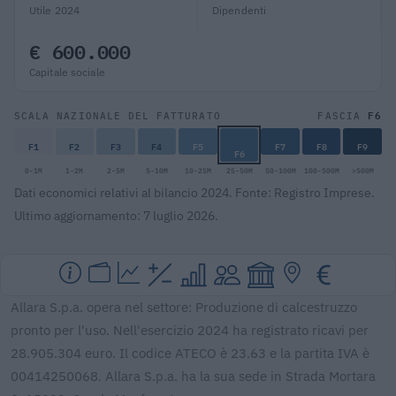
Utile 2024
Dipendenti
€ 600.000
Capitale sociale
F6
SCALA NAZIONALE DEL FATTURATO
FASCIA
F1
F2
F3
F4
F5
F7
F8
F9
F6
0-1M
1-2M
2-5M
5-10M
10-25M
25-50M
50-100M
100-500M
>500M
Dati economici relativi al bilancio 2024. Fonte: Registro Imprese.
Ultimo aggiornamento: 7 luglio 2026.
Allara S.p.a. opera nel settore: Produzione di calcestruzzo
pronto per l'uso. Nell'esercizio 2024 ha registrato ricavi per
28.905.304 euro. Il codice ATECO è 23.63 e la partita IVA è
00414250068. Allara S.p.a. ha la sua sede in Strada Mortara