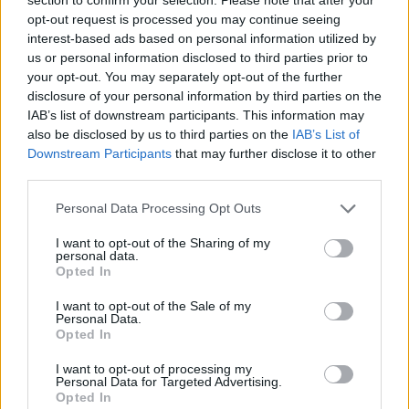
inps
opt-out request is processed you may continue seeing
interest-based ads based on personal information utilized by
437 euro
us or personal information disclosed to third parties prior to
your opt-out. You may separately opt-out of the further
2026-02-23
disclosure of your personal information by third parties on the
Esonero dal versamento dei contributi previdenziali
IAB’s list of downstream participants. This information may
per l'assunzione di giovani lavoratori ( art. 1 comma 10-15
L. 178/
also be disclosed by us to third parties on the
IAB’s List of
Downstream Participants
that may further disclose it to other
inps
third parties.
3.350 euro
Personal Data Processing Opt Outs
2026-01-29
Voucher certificazioni PMI per competitività e
I want to opt-out of the Sharing of my
sostenibilità
personal data.
UNIONE REGIONALE DELLE CAMERE DI COMMERCIO
Opted In
INDUSTRIA ARTIGIANATO AGRICOLTURA DEL
I want to opt-out of the Sale of my
8.600 euro
Personal Data.
Opted In
2026-01-29
Esonero dal versamento dei contributi previdenziali
I want to opt-out of processing my
Personal Data for Targeted Advertising.
per l'assunzione di giovani lavoratori ( art. 1 comma 10-15
Opted In
L. 178/