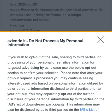
2025-03-20
Esonero dal versamento dei contributi previdenziali
per nuove assunzioni/trasformazioni a tempo
indeterminato nel bienni
inps
5.717 euro
aziende.it -
Do Not Process My Personal
2025-01-27
Information
Esonero dal versamento dei contributi previdenziali
per nuove assunzioni/trasformazioni a tempo
indeterminato nel bienni
If you wish to opt-out of the sale, sharing to third parties, or
inps
processing of your personal or sensitive information for
7.122 euro
targeted advertising by us, please use the below opt-out
section to confirm your selection. Please note that after your
2024-10-31
opt-out request is processed you may continue seeing
interest-based ads based on personal information utilized by
Fondo di garanzia per le piccole e medie imprese
us or personal information disclosed to third parties prior to
Banca del Mezzogiorno MedioCredito Centrale S.p.A.
your opt-out. You may separately opt-out of the further
112.000 euro
disclosure of your personal information by third parties on the
IAB’s list of downstream participants. This information may
2023-11-23
also be disclosed by us to third parties on the
IAB’s List of
Regolamento per i fondi interprofessionali per la