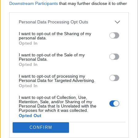
Downstream Participants
that may further disclose it to other
formazione continua per la concessioni di aiuti di stato
third parties.
esentati ai s
FONDIMPRESA
Personal Data Processing Opt Outs
4.382 euro
I want to opt-out of the Sharing of my
2023-06-08
personal data.
Opted In
Regolamento per i fondi interprofessionali per la
formazione continua per la concessioni di aiuti di stato
I want to opt-out of the Sale of my
esentati ai s
Personal Data.
FONDIMPRESA
Opted In
7.802 euro
I want to opt-out of processing my
Personal Data for Targeted Advertising.
2023-03-29
Opted In
esenzioni fiscali e crediti d'imposta adottati a
seguito della crisi economica causata dall'epidemia di
I want to opt-out of Collection, Use,
COVID-19 [con mo
Retention, Sale, and/or Sharing of my
Personal Data that Is Unrelated with the
agenzia delle entrate
Purposes for which it was collected.
7.441 euro
Opted Out
CONFIRM
2021-07-22
Regolamento per i fondi interprofessionali per la