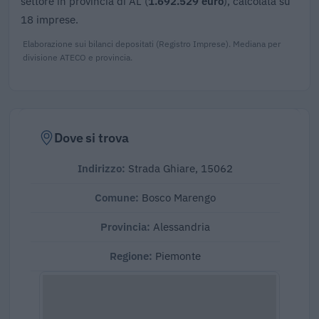
settore in provincia di AL (
1.692.529 euro
), calcolata su
18 imprese.
Elaborazione sui bilanci depositati (Registro Imprese). Mediana per
divisione ATECO e provincia.
Dove si trova
Indirizzo:
Strada Ghiare, 15062
Comune:
Bosco Marengo
Provincia:
Alessandria
Regione:
Piemonte