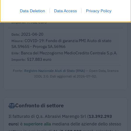
formazione continua per la concessioni di aiuti di stato
esentati ai s
Data Deletion
Data Access
Privacy Policy
FONDIMPRESA
7.982 euro
2021-04-20
COVID-19: Fondo di garanzia PMI Aiuto di stato
SA.59655 - Proroga SA.56966
Banca del Mezzogiorno MedioCredito Centrale S.p.A.
517.883 euro
Fonte:
Registro Nazionale Aiuti di Stato (RNA)
– Open Data, licenza
IODL 2.0. Dati aggiornati al 2026-07-02.
Confronto di settore
Il fatturato di Q.s. Abrasivi Marengo Srl (
13.392.293
euro
) è
superiore alla
mediana delle aziende dello stesso