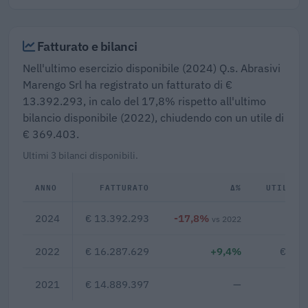
Fatturato e bilanci
Nell'ultimo esercizio disponibile (2024) Q.s. Abrasivi
Marengo Srl ha registrato un fatturato di €
13.392.293, in calo del 17,8% rispetto all'ultimo
bilancio disponibile (2022), chiudendo con un utile di
€ 369.403.
Ultimi 3 bilanci disponibili.
ANNO
FATTURATO
Δ%
UTILE/P
2024
€ 13.392.293
-17,8%
€ 3
vs 2022
2022
€ 16.287.629
+9,4%
€ 1.4
2021
€ 14.889.397
—