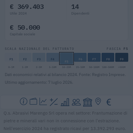
€ 369.403
14
Utile 2024
Dipendenti
€ 50.000
Capitale sociale
F5
SCALA NAZIONALE DEL FATTURATO
FASCIA
F1
F2
F3
F4
F6
F7
F8
F9
F5
0-1M
1-2M
2-5M
5-10M
10-25M
25-50M
50-100M
100-500M
>500M
Dati economici relativi al bilancio 2024. Fonte: Registro Imprese.
Ultimo aggiornamento: 7 luglio 2026.
Q.s. Abrasivi Marengo Srl opera nel settore: Frantumazione di
pietre e minerali vari non in connessione con l'estrazione.
Nell'esercizio 2024 ha registrato ricavi per 13.392.293 euro.