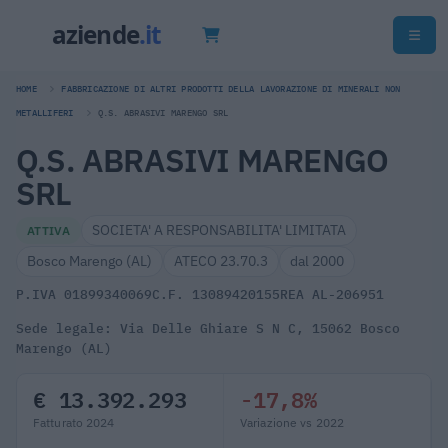
HOME
FABBRICAZIONE DI ALTRI PRODOTTI DELLA LAVORAZIONE DI MINERALI NON
METALLIFERI
Q.S. ABRASIVI MARENGO SRL
Q.S. ABRASIVI MARENGO
SRL
SOCIETA' A RESPONSABILITA' LIMITATA
ATTIVA
Bosco Marengo (AL)
ATECO 23.70.3
dal 2000
P.IVA 01899340069
C.F. 13089420155
REA AL-206951
Sede legale: Via Delle Ghiare S N C, 15062 Bosco
Marengo (AL)
€ 13.392.293
-17,8%
Fatturato 2024
Variazione vs 2022