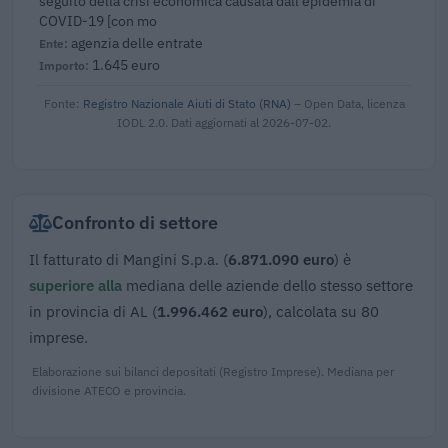
seguito della crisi economica causata dall'epidemia di
COVID-19 [con mo
agenzia delle entrate
1.645 euro
Fonte:
Registro Nazionale Aiuti di Stato (RNA)
– Open Data, licenza
IODL 2.0. Dati aggiornati al 2026-07-02.
Confronto di settore
Il fatturato di Mangini S.p.a. (
6.871.090 euro
) è
superiore alla
mediana delle aziende dello stesso settore
in provincia di AL (
1.996.462 euro
), calcolata su 80
imprese.
Elaborazione sui bilanci depositati (Registro Imprese). Mediana per
divisione ATECO e provincia.