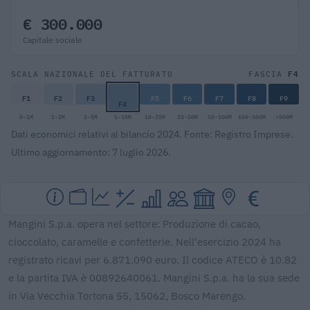
€ 300.000
Capitale sociale
F4
SCALA NAZIONALE DEL FATTURATO
FASCIA
F1
F2
F3
F5
F6
F7
F8
F9
F4
0-1M
1-2M
2-5M
5-10M
10-25M
25-50M
50-100M
100-500M
>500M
Dati economici relativi al bilancio 2024. Fonte: Registro Imprese.
Ultimo aggiornamento: 7 luglio 2026.
Mangini S.p.a. opera nel settore: Produzione di cacao,
cioccolato, caramelle e confetterie. Nell'esercizio 2024 ha
registrato ricavi per 6.871.090 euro. Il codice ATECO è 10.82
e la partita IVA è 00892640061. Mangini S.p.a. ha la sua sede
in Via Vecchia Tortona 55, 15062, Bosco Marengo.