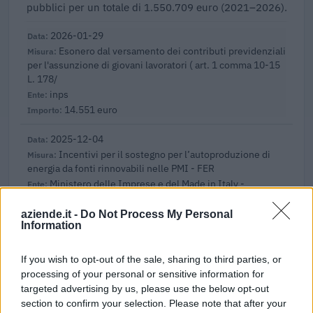
pubblici per un totale di 1.550.709 euro (2021–2026).
2026-01-29
Esonero dal versamento dei contributi previdenziali
per l'assunzione di giovani lavoratori ( art. 1 comma 10-15
L. 178/
inps
14.551 euro
2025-12-04
Incentivi per il sostegno per l’autoproduzione di
energia da fonti rinnovabili nelle PMI - FER
Ministero delle Imprese e del Made in Italy -
Dipartimento per le politiche per
72.210 euro
aziende.it -
Do Not Process My Personal
Information
2025-11-28
Avviso Pubblico ISI 2023
If you wish to opt-out of the sale, sharing to third parties, or
INAIL - Direzione Centrale Prevenzione
processing of your personal or sensitive information for
250.000 euro
targeted advertising by us, please use the below opt-out
section to confirm your selection. Please note that after your