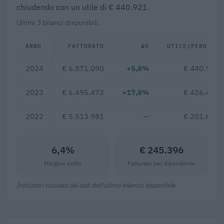
chiudendo con un utile di € 440.921.
Ultimi 3 bilanci disponibili.
ANNO
FATTURATO
Δ%
UTILE/PERDITA
2024
€ 6.871.090
+5,8%
€ 440.921
2023
€ 6.495.473
+17,8%
€ 426.438
2022
€ 5.513.981
—
€ 201.639
6,4%
€ 245.396
Margine netto
Fatturato per dipendente
Indicatori calcolati dai dati dell'ultimo bilancio disponibile.