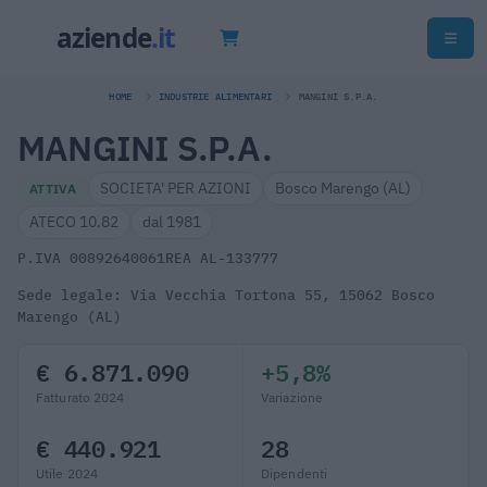
HOME
INDUSTRIE ALIMENTARI
MANGINI S.P.A.
MANGINI S.P.A.
SOCIETA' PER AZIONI
Bosco Marengo (AL)
ATTIVA
ATECO 10.82
dal 1981
P.IVA 00892640061
REA AL-133777
Sede legale: Via Vecchia Tortona 55, 15062 Bosco
Marengo (AL)
€ 6.871.090
+5,8%
Fatturato 2024
Variazione
€ 440.921
28
Utile 2024
Dipendenti