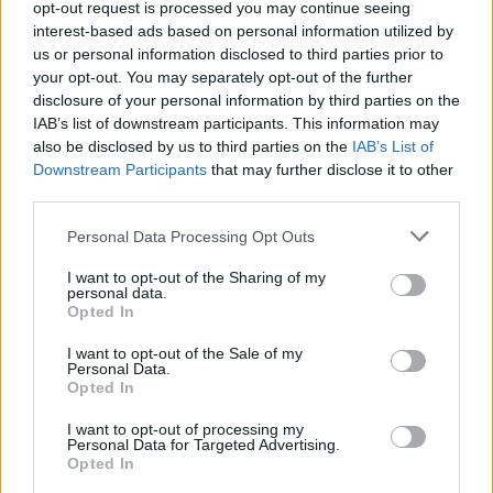
2025-03-20
opt-out request is processed you may continue seeing
Esonero dal versamento dei contributi previdenziali
interest-based ads based on personal information utilized by
per nuove assunzioni/trasformazioni a tempo
us or personal information disclosed to third parties prior to
indeterminato nel bienni
your opt-out. You may separately opt-out of the further
inps
disclosure of your personal information by third parties on the
5.918 euro
IAB’s list of downstream participants. This information may
also be disclosed by us to third parties on the
IAB’s List of
2025-01-31
Downstream Participants
that may further disclose it to other
third parties.
Esonero dal versamento dei contributi previdenziali
per l'assunzione di giovani lavoratori ( art. 1 comma 10-15
Personal Data Processing Opt Outs
L. 178/
inps
I want to opt-out of the Sharing of my
1.298 euro
personal data.
Opted In
2025-01-25
I want to opt-out of the Sale of my
Esonero dal versamento dei contributi previdenziali
Personal Data.
per nuove assunzioni/trasformazioni a tempo
Opted In
indeterminato nel bienni
inps
I want to opt-out of processing my
Personal Data for Targeted Advertising.
4.145 euro
Opted In