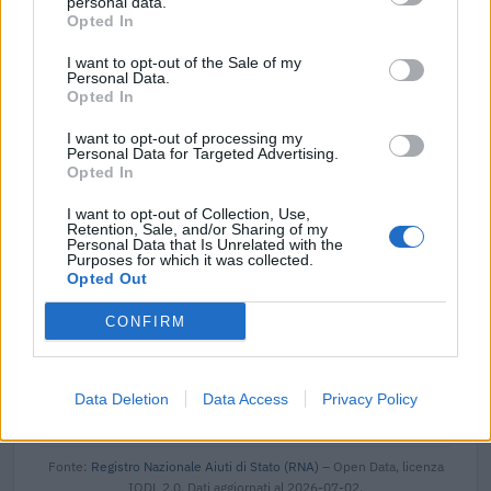
personal data.
2023-04-04
Opted In
esenzioni fiscali e crediti d'imposta adottati a
seguito della crisi economica causata dall'epidemia di
I want to opt-out of the Sale of my
COVID-19 [con mo
Personal Data.
agenzia delle entrate
Opted In
8.554 euro
I want to opt-out of processing my
Personal Data for Targeted Advertising.
2021-12-08
Opted In
esenzioni fiscali e crediti d'imposta adottati a
seguito della crisi economica causata dall'epidemia di
I want to opt-out of Collection, Use,
Retention, Sale, and/or Sharing of my
COVID-19 [con mo
Personal Data that Is Unrelated with the
agenzia delle entrate
Purposes for which it was collected.
Opted Out
2.948 euro
CONFIRM
2020-12-31
COVID-19: Fondo di garanzia PMI Aiuto di stato SA.
56966 (2020/N)
Banca del Mezzogiorno MedioCredito Centrale S.p.A.
Data Deletion
Data Access
Privacy Policy
151.010 euro
Fonte:
Registro Nazionale Aiuti di Stato (RNA)
– Open Data, licenza
IODL 2.0. Dati aggiornati al 2026-07-02.