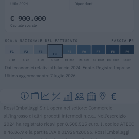
Utile 2024
Dipendenti
€ 900.000
Capitale sociale
F4
SCALA NAZIONALE DEL FATTURATO
FASCIA
F1
F2
F3
F5
F6
F7
F8
F9
F4
0-1M
1-2M
2-5M
5-10M
10-25M
25-50M
50-100M
100-500M
>500M
Dati economici relativi al bilancio 2024. Fonte: Registro Imprese.
Ultimo aggiornamento: 7 luglio 2026.
Rossi Imballaggi S.r.l. opera nel settore: Commercio
all'ingrosso di altri prodotti intermedi n.c.a.. Nell'esercizio
2024 ha registrato ricavi per 8.508.515 euro. Il codice ATECO
è 46.86.9 e la partita IVA è 01926420066. Rossi Imballaggi