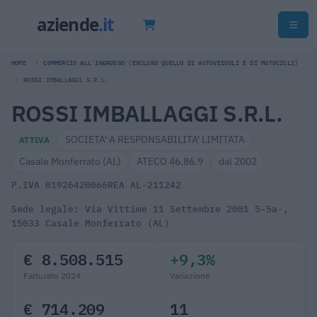
HOME
COMMERCIO ALL'INGROSSO (ESCLUSO QUELLO DI AUTOVEICOLI E DI MOTOCICLI)
ROSSI IMBALLAGGI S.R.L.
ROSSI IMBALLAGGI S.R.L.
SOCIETA' A RESPONSABILITA' LIMITATA
ATTIVA
Casale Monferrato (AL)
ATECO 46.86.9
dal 2002
P.IVA 01926420066
REA AL-211242
Sede legale: Via Vittime 11 Settembre 2001 5-5a-,
15033 Casale Monferrato (AL)
€ 8.508.515
+9,3%
Fatturato 2024
Variazione
€ 714.209
11