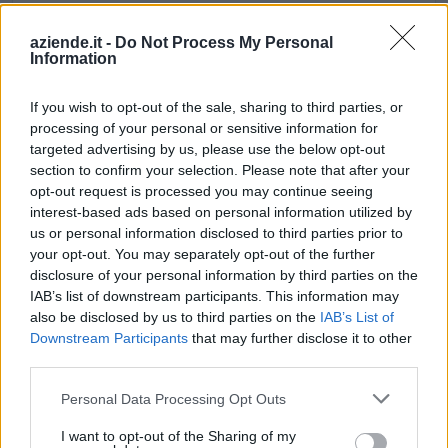
aziende.it -
Do Not Process My Personal
Information
Aiuti di Stato e contributi pubblici
If you wish to opt-out of the sale, sharing to third parties, or
Rossi Imballaggi S.r.l. risulta beneficiaria di 5 aiuti o
processing of your personal or sensitive information for
contributi pubblici per un totale di 363.012 euro (2020–
targeted advertising by us, please use the below opt-out
2023).
section to confirm your selection. Please note that after your
opt-out request is processed you may continue seeing
2023-05-05
interest-based ads based on personal information utilized by
TCF: Garanzie sui prestiti per PMI e piccole
us or personal information disclosed to third parties prior to
imprese a media capitalizzazione
your opt-out. You may separately opt-out of the further
Banca del Mezzogiorno MedioCredito Centrale S.p.A.
disclosure of your personal information by third parties on the
200.000 euro
IAB’s list of downstream participants. This information may
also be disclosed by us to third parties on the
IAB’s List of
2023-05-05
Downstream Participants
that may further disclose it to other
SA.57496 (2021/N) – Italy – Broadband vouchers
third parties.
for SMEs
INFRATEL ITALIA S.P.A.
Personal Data Processing Opt Outs
500 euro
I want to opt-out of the Sharing of my