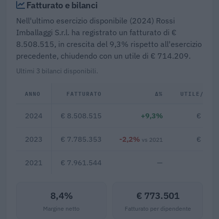
Fatturato e bilanci
Nell'ultimo esercizio disponibile (2024) Rossi
Imballaggi S.r.l. ha registrato un fatturato di €
8.508.515, in crescita del 9,3% rispetto all'esercizio
precedente, chiudendo con un utile di € 714.209.
Ultimi 3 bilanci disponibili.
ANNO
FATTURATO
Δ%
UTILE/PER
2024
€ 8.508.515
+9,3%
€ 714
2023
€ 7.785.353
-2,2%
€ 799
vs 2021
2021
€ 7.961.544
—
8,4%
€ 773.501
Margine netto
Fatturato per dipendente