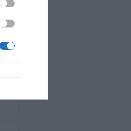
uro
uro
o
 euro