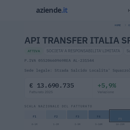
HOME
C
API TRANSFER ITALIA S
SOCIETA' A RESPONSABILITA' LIMITATA
S
ATTIVA
P.IVA 05520660969
REA AL-231544
Sede legale: Strada Salcido Localita' Squarzo
€ 13.690.735
+5,9%
Fatturato 2025
Variazione
SCALA NAZIONALE DEL FATTURATO
F1
F2
F3
F4
F5
0-1M
1-2M
2-5M
5-10M
10-25M