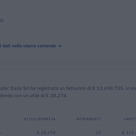
5)
 i dati nella visura camerale →
sfer Italia Srl ha registrato un fatturato di € 13.690.735, in cr
udendo con un utile di € 28.274.
%
UTILE/PERDITA
DIPENDENTI
CAPI
%
€ 28.274
23
€ 110