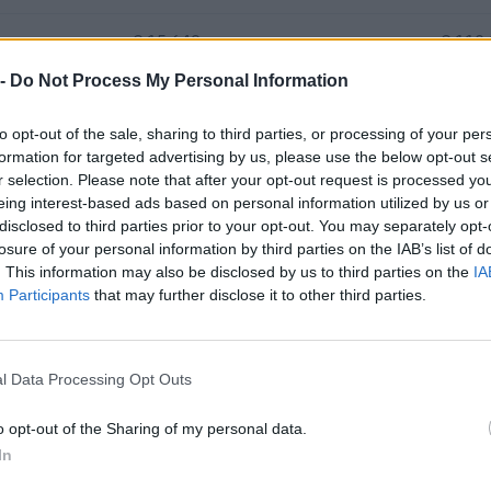
%
€ 15.649
—
€ 110
 -
Do Not Process My Personal Information
—
€ 9.213
—
€ 110
to opt-out of the sale, sharing to third parties, or processing of your per
formation for targeted advertising by us, please use the below opt-out s
€ 595.249
r selection. Please note that after your opt-out request is processed y
Fatturato per dipendente
eing interest-based ads based on personal information utilized by us or
disclosed to third parties prior to your opt-out. You may separately opt-
losure of your personal information by third parties on the IAB’s list of
. This information may also be disclosed by us to third parties on the
IA
Participants
that may further disclose it to other third parties.
l Data Processing Opt Outs
i o contributi pubblici per un totale di 423.643 euro (2020–2025).
ENTE CONCEDENTE
IMPORT
o opt-out of the Sharing of my personal data.
In
i previdenziali per nuove
inps
702 eur
ndeterminato nel bienni