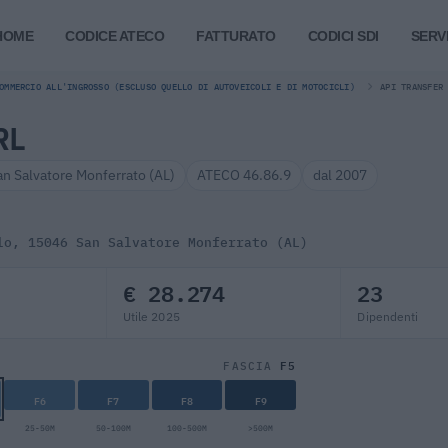
HOME
CODICE ATECO
FATTURATO
CODICI SDI
SERVI
OMMERCIO ALL'INGROSSO (ESCLUSO QUELLO DI AUTOVEICOLI E DI MOTOCICLI)
API TRANSFER
RL
an Salvatore Monferrato (AL)
ATECO 46.86.9
dal 2007
lo, 15046 San Salvatore Monferrato (AL)
€ 28.274
23
Utile 2025
Dipendenti
F5
FASCIA
F6
F7
F8
F9
25-50M
50-100M
100-500M
>500M