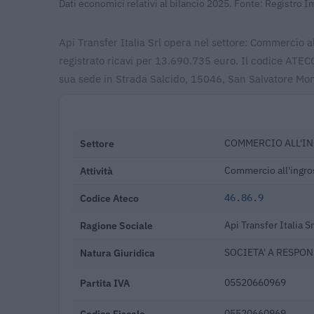
Dati economici relativi al bilancio 2025. Fonte: Registro 
Api Transfer Italia Srl opera nel settore: Commercio al
registrato ricavi per 13.690.735 euro. Il codice ATEC
sua sede in Strada Salcido, 15046, San Salvatore Mon
Settore
COMMERCIO ALL'IN
Attività
Commercio all'ingross
Codice Ateco
46.86.9
Ragione Sociale
Api Transfer Italia Sr
Natura Giuridica
SOCIETA' A RESPON
Partita IVA
05520660969
Codice Fiscale
05520660969