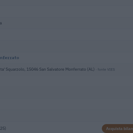
a
nferrato
ita' Squarzolo, 15046 San Salvatore Monferrato (AL)
· fonte VIES
025)
Acquista bilan