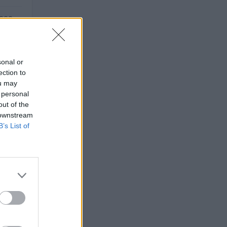
.000
.000
sonal or
ection to
ou may
 personal
out of the
 downstream
B’s List of
O
o