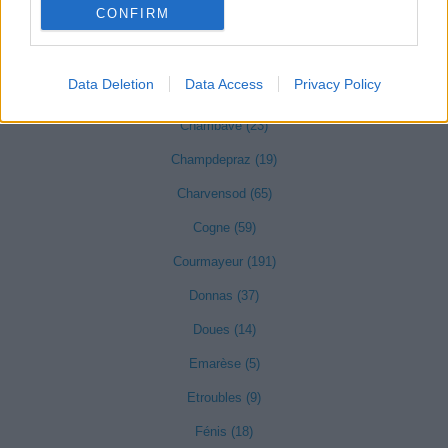
CONFIRM
Challand-Saint-Anselme (2)
Data Deletion
Data Access
Privacy Policy
Challand-Saint-Victor (2)
Chambave (23)
Champdepraz (19)
Charvensod (65)
Cogne (59)
Courmayeur (191)
Donnas (37)
Doues (14)
Emarèse (5)
Etroubles (9)
Fénis (18)