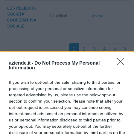
LES RELIEURS
SOCIETA'
0-1 milioni
Aosta
COOPERAT IVA
SOCIALE
1
2
3
4
5
aziende.it -
Do Not Process My Personal
Information
Visualizza tutti i comuni della
If you wish to opt-out of the sale, sharing to third parties, or
provincia di Aosta
processing of your personal or sensitive information for
targeted advertising by us, please use the below opt-out
section to confirm your selection. Please note that after your
Ayas (97)
opt-out request is processed you may continue seeing
interest-based ads based on personal information utilized by
Aymavilles (35)
us or personal information disclosed to third parties prior to
Allein (4)
your opt-out. You may separately opt-out of the further
disclosure of your personal information by third parties on the