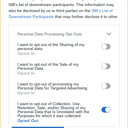
Antey-Saint-André (2)
IAB’s list of downstream participants. This information may
also be disclosed by us to third parties on the
IAB’s List of
La Magdeleine (3)
Downstream Participants
that may further disclose it to other
Aosta (875)
third parties.
Arnad (38)
Personal Data Processing Opt Outs
Arvier (13)
I want to opt-out of the Sharing of my
personal data.
Avise (7)
Opted In
Bard (2)
I want to opt-out of the Sale of my
Personal Data.
Bionaz (12)
Opted In
Brissogne (9)
I want to opt-out of processing my
Personal Data for Targeted Advertising.
Brusson (32)
Opted In
Chamois (6)
I want to opt-out of Collection, Use,
Retention, Sale, and/or Sharing of my
Champorcher (9)
Personal Data that Is Unrelated with the
Purposes for which it was collected.
Verrès (60)
Opted Out
Châtillon (125)