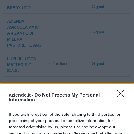
Gignod
BREDY UGO
AZIENDA
AGRICOLA AMICI
Gignod
A 4 ZAMPE DI
MILENA
PASTORET E ANG
LUPI DI LUGON
0-1 milioni
Gignod
MATTEO & C.
S.A.S.
LA BOISERIE
Gignod
S.R.L.
aziende.it -
Do Not Process My Personal
Information
1
If you wish to opt-out of the sale, sharing to third parties, or
processing of your personal or sensitive information for
targeted advertising by us, please use the below opt-out
section to confirm your selection. Please note that after your