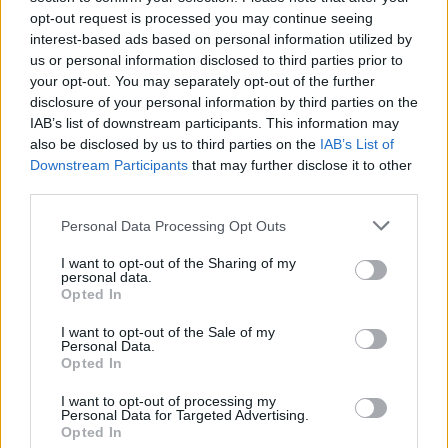
Visualizza tutti i comuni della
opt-out request is processed you may continue seeing
interest-based ads based on personal information utilized by
provincia di Aosta
us or personal information disclosed to third parties prior to
your opt-out. You may separately opt-out of the further
disclosure of your personal information by third parties on the
Ayas (97)
IAB’s list of downstream participants. This information may
also be disclosed by us to third parties on the
IAB’s List of
Aymavilles (35)
Downstream Participants
that may further disclose it to other
third parties.
Allein (4)
Antey-Saint-André (2)
Personal Data Processing Opt Outs
La Magdeleine (3)
I want to opt-out of the Sharing of my
personal data.
Aosta (875)
Opted In
Arnad (38)
I want to opt-out of the Sale of my
Personal Data.
Arvier (13)
Opted In
Avise (7)
I want to opt-out of processing my
Personal Data for Targeted Advertising.
Bard (2)
Opted In