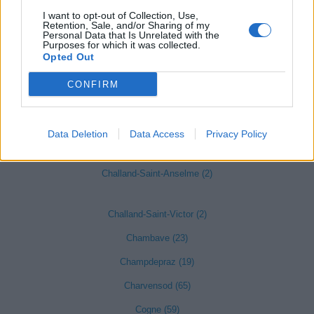
Bionaz (12)
I want to opt-out of Collection, Use,
Retention, Sale, and/or Sharing of my
Brissogne (9)
Personal Data that Is Unrelated with the
Purposes for which it was collected.
Brusson (32)
Opted Out
Chamois (6)
CONFIRM
Champorcher (9)
Verrès (60)
Data Deletion
Data Access
Privacy Policy
Châtillon (125)
Challand-Saint-Anselme (2)
Challand-Saint-Victor (2)
Chambave (23)
Champdepraz (19)
Charvensod (65)
Cogne (59)