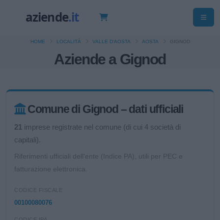
HOME
LOCALITÀ
VALLE D'AOSTA
AOSTA
GIGNOD
Aziende a Gignod
Comune di Gignod – dati ufficiali
21
imprese registrate nel comune (di cui 4 società di
capitali).
Riferimenti ufficiali dell'ente (Indice PA), utili per PEC e
fatturazione elettronica.
CODICE FISCALE
00100080076
CODICE IPA