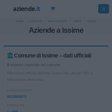
HOME
LOCALITÀ
VALLE D'AOSTA
AOSTA
ISSIME
Aziende a Issime
Comune di Issime – dati ufficiali
6
imprese registrate nel comune.
Riferimenti ufficiali dell'ente (Indice PA), utili per PEC e
fatturazione elettronica.
CODICE FISCALE
00125600072
CODICE IPA
c_e369