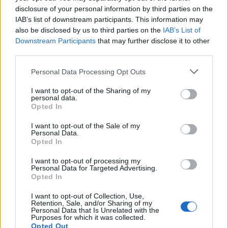
Verrès (60)
disclosure of your personal information by third parties on the
IAB’s list of downstream participants. This information may
Châtillon (125)
also be disclosed by us to third parties on the
IAB’s List of
Challand-Saint-Anselme (2)
Downstream Participants
that may further disclose it to other
third parties.
Challand-Saint-Victor (2)
Personal Data Processing Opt Outs
Chambave (23)
I want to opt-out of the Sharing of my
personal data.
Champdepraz (19)
Opted In
Charvensod (65)
I want to opt-out of the Sale of my
Personal Data.
Cogne (59)
Opted In
Courmayeur (191)
I want to opt-out of processing my
Personal Data for Targeted Advertising.
Donnas (37)
Opted In
Doues (14)
I want to opt-out of Collection, Use,
Retention, Sale, and/or Sharing of my
Emarèse (5)
Personal Data that Is Unrelated with the
Purposes for which it was collected.
Etroubles (9)
Opted Out