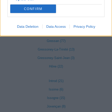
Fénis (18)
CONFIRM
Fontainemore (3)
Gaby (10)
Data Deletion
Data Access
Privacy Policy
Gignod (22)
Gressan (77)
Gressoney-La-Trinité (13)
Gressoney-Saint-Jean (3)
Hône (22)
Introd (21)
Issime (6)
Issogne (15)
Jovençan (8)