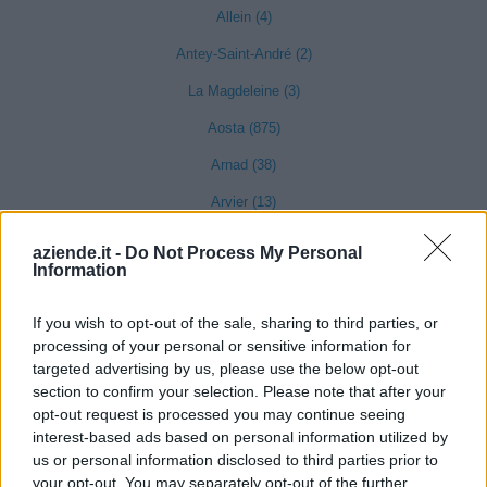
Allein (4)
Antey-Saint-André (2)
La Magdeleine (3)
Aosta (875)
Arnad (38)
Arvier (13)
Avise (7)
aziende.it -
Do Not Process My Personal
Information
Bard (2)
Bionaz (12)
If you wish to opt-out of the sale, sharing to third parties, or
processing of your personal or sensitive information for
Brissogne (9)
targeted advertising by us, please use the below opt-out
Brusson (32)
section to confirm your selection. Please note that after your
opt-out request is processed you may continue seeing
Chamois (6)
interest-based ads based on personal information utilized by
us or personal information disclosed to third parties prior to
Champorcher (9)
your opt-out. You may separately opt-out of the further