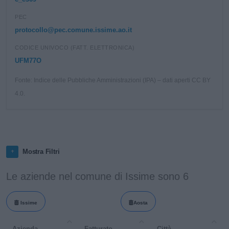
PEC
protocollo@pec.comune.issime.ao.it
CODICE UNIVOCO (FATT. ELETTRONICA)
UFM77O
Fonte: Indice delle Pubbliche Amministrazioni (IPA) – dati aperti CC BY
4.0.
Mostra Filtri
Le aziende nel comune di Issime sono 6
Issime
Aosta
Azienda
Fatturato
Città