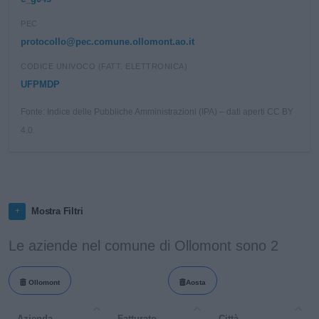
PEC
protocollo@pec.comune.ollomont.ao.it
CODICE UNIVOCO (FATT. ELETTRONICA)
UFPMDP
Fonte: Indice delle Pubbliche Amministrazioni (IPA) – dati aperti CC BY
4.0.
Mostra Filtri
Le aziende nel comune di Ollomont sono 2
Ollomont
Aosta
Azienda
Fatturato
Città