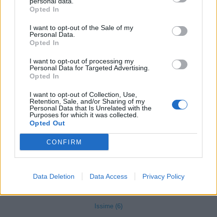
personal data.
Opted In
Emarèse (5)
I want to opt-out of the Sale of my
Etroubles (9)
Personal Data.
Opted In
Fénis (18)
I want to opt-out of processing my
Fontainemore (3)
Personal Data for Targeted Advertising.
Opted In
Gaby (10)
I want to opt-out of Collection, Use,
Gignod (22)
Retention, Sale, and/or Sharing of my
Personal Data that Is Unrelated with the
Gressan (77)
Purposes for which it was collected.
Opted Out
Gressoney-La-Trinité (13)
CONFIRM
Gressoney-Saint-Jean (3)
Hône (22)
Data Deletion
Data Access
Privacy Policy
Introd (21)
Issime (6)