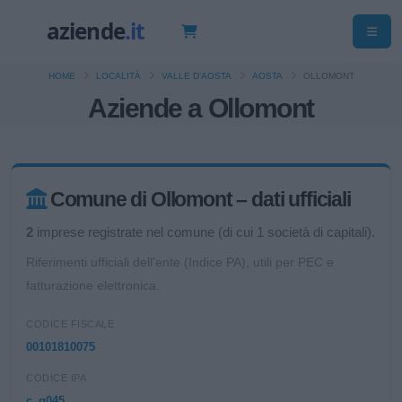
HOME
LOCALITÀ
VALLE D'AOSTA
AOSTA
OLLOMONT
Aziende a Ollomont
Comune di Ollomont – dati ufficiali
2
imprese registrate nel comune (di cui 1 società di capitali).
Riferimenti ufficiali dell'ente (Indice PA), utili per PEC e
fatturazione elettronica.
CODICE FISCALE
00101810075
CODICE IPA
c_g045