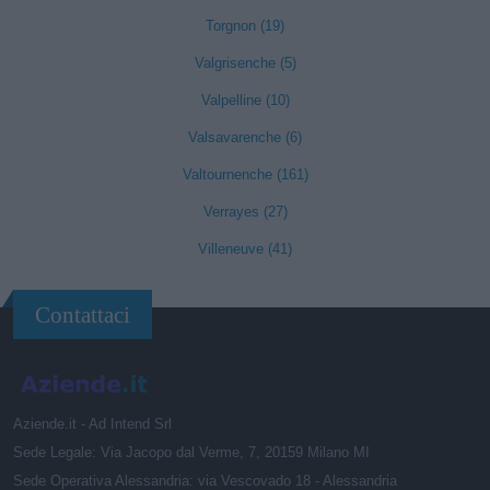
Torgnon (19)
Valgrisenche (5)
Valpelline (10)
Valsavarenche (6)
Valtournenche (161)
Verrayes (27)
Villeneuve (41)
Contattaci
Aziende.it - Ad Intend Srl
Sede Legale: Via Jacopo dal Verme, 7, 20159 Milano MI
Sede Operativa Alessandria: via Vescovado 18 - Alessandria