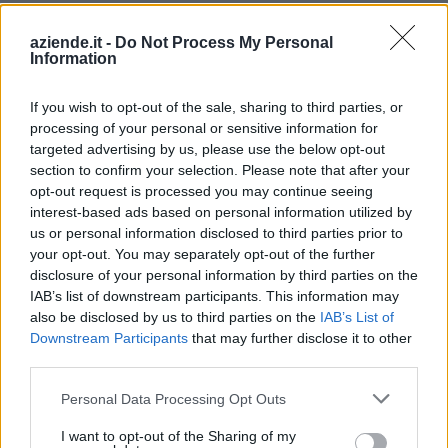
Chamois (6)
aziende.it -
Do Not Process My Personal
Champorcher (9)
Information
Verrès (60)
If you wish to opt-out of the sale, sharing to third parties, or
Châtillon (125)
processing of your personal or sensitive information for
Challand-Saint-Anselme (2)
targeted advertising by us, please use the below opt-out
section to confirm your selection. Please note that after your
opt-out request is processed you may continue seeing
Challand-Saint-Victor (2)
interest-based ads based on personal information utilized by
us or personal information disclosed to third parties prior to
Chambave (23)
your opt-out. You may separately opt-out of the further
Champdepraz (19)
disclosure of your personal information by third parties on the
IAB’s list of downstream participants. This information may
Charvensod (65)
also be disclosed by us to third parties on the
IAB’s List of
Downstream Participants
that may further disclose it to other
Cogne (59)
third parties.
Courmayeur (191)
Personal Data Processing Opt Outs
Donnas (37)
I want to opt-out of the Sharing of my
Doues (14)