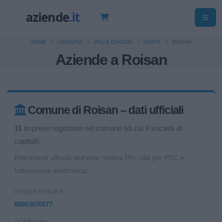
HOME
LOCALITÀ
VALLE D'AOSTA
AOSTA
ROISAN
Aziende a Roisan
Comune di Roisan – dati ufficiali
11
imprese registrate nel comune (di cui 4 società di
capitali).
Riferimenti ufficiali dell'ente (Indice PA), utili per PEC e
fatturazione elettronica.
CODICE FISCALE
80003070077
CODICE IPA