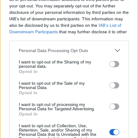
your opt-out. You may separately opt-out of the further
Champorcher (9)
disclosure of your personal information by third parties on the
Verrès (60)
IAB’s list of downstream participants. This information may
also be disclosed by us to third parties on the
IAB’s List of
Châtillon (125)
Downstream Participants
that may further disclose it to other
third parties.
Challand-Saint-Anselme (2)
Personal Data Processing Opt Outs
Challand-Saint-Victor (2)
I want to opt-out of the Sharing of my
personal data.
Chambave (23)
Opted In
Champdepraz (19)
I want to opt-out of the Sale of my
Personal Data.
Charvensod (65)
Opted In
Cogne (59)
I want to opt-out of processing my
Courmayeur (191)
Personal Data for Targeted Advertising.
Opted In
Donnas (37)
I want to opt-out of Collection, Use,
Doues (14)
Retention, Sale, and/or Sharing of my
Personal Data that Is Unrelated with the