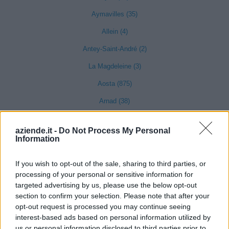
Aymavilles (35)
Allein (4)
Antey-Saint-André (2)
La Magdeleine (3)
Aosta (875)
Arnad (38)
Arvier (13)
aziende.it -
Do Not Process My Personal
Avise (7)
Information
Bard (2)
If you wish to opt-out of the sale, sharing to third parties, or
Bionaz (12)
processing of your personal or sensitive information for
targeted advertising by us, please use the below opt-out
Brissogne (9)
section to confirm your selection. Please note that after your
Brusson (32)
opt-out request is processed you may continue seeing
interest-based ads based on personal information utilized by
Chamois (6)
us or personal information disclosed to third parties prior to