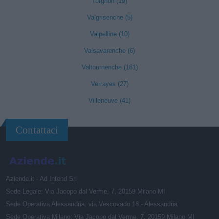
Torgnon (19)
Valgrisenche (5)
Valpelline (10)
Valsavarenche (6)
Valtournenche (161)
Verrayes (27)
Villeneuve (41)
Contattaci
Aziende.it - Ad Intend Srl
Sede Legale: Via Jacopo dal Verme, 7, 20159 Milano MI
Sede Operativa Alessandria: via Vescovado 18 - Alessandria
Sede Operativa Milano: Via Jacopo dal Verme, 7, 20159 Milano MI