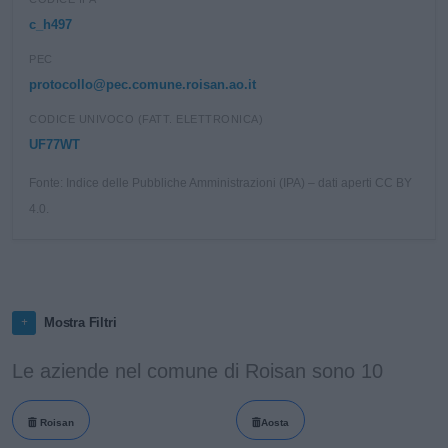
c_h497
PEC
protocollo@pec.comune.roisan.ao.it
CODICE UNIVOCO (FATT. ELETTRONICA)
UF77WT
Fonte: Indice delle Pubbliche Amministrazioni (IPA) – dati aperti CC BY
4.0.
Mostra Filtri
Le aziende nel comune di Roisan sono 10
Roisan
Aosta