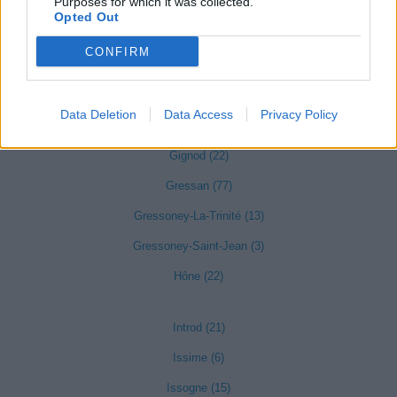
Purposes for which it was collected.
Emarèse (5)
Opted Out
Etroubles (9)
CONFIRM
Fénis (18)
Fontainemore (3)
Data Deletion
Data Access
Privacy Policy
Gaby (10)
Gignod (22)
Gressan (77)
Gressoney-La-Trinité (13)
Gressoney-Saint-Jean (3)
Hône (22)
Introd (21)
Issime (6)
Issogne (15)