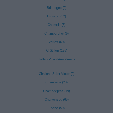
Brissogne (9)
Brusson (32)
Chamois (6)
Champorcher (9)
Verrès (60)
Châtillon (125)
Challand-Saint-Anselme (2)
Challand-Saint-Victor (2)
Chambave (23)
Champdepraz (19)
Charvensod (65)
Cogne (59)