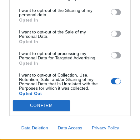
Visualizza tutti i comuni della
provincia di Aosta
I want to opt-out of the Sharing of my
personal data.
Opted In
I want to opt-out of the Sale of my
Ayas (97)
Personal Data.
Opted In
Aymavilles (35)
I want to opt-out of processing my
Allein (4)
Personal Data for Targeted Advertising.
Opted In
Antey-Saint-André (2)
I want to opt-out of Collection, Use,
La Magdeleine (3)
Retention, Sale, and/or Sharing of my
Personal Data that Is Unrelated with the
Aosta (875)
Purposes for which it was collected.
Opted Out
Arnad (38)
CONFIRM
Arvier (13)
Avise (7)
Data Deletion
Data Access
Privacy Policy
Bard (2)
Bionaz (12)