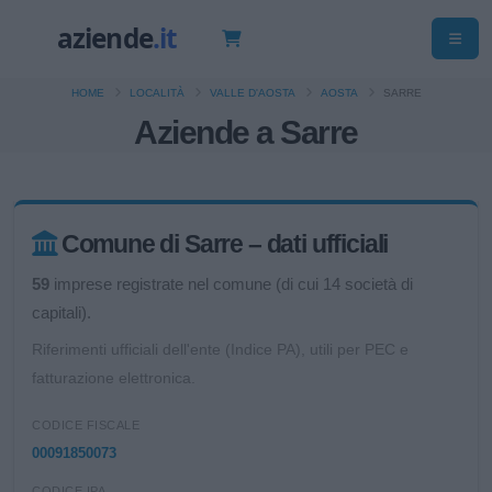
HOME
LOCALITÀ
VALLE D'AOSTA
AOSTA
SARRE
Aziende a Sarre
Comune di Sarre – dati ufficiali
59
imprese registrate nel comune (di cui 14 società di
capitali).
Riferimenti ufficiali dell'ente (Indice PA), utili per PEC e
fatturazione elettronica.
CODICE FISCALE
00091850073
CODICE IPA