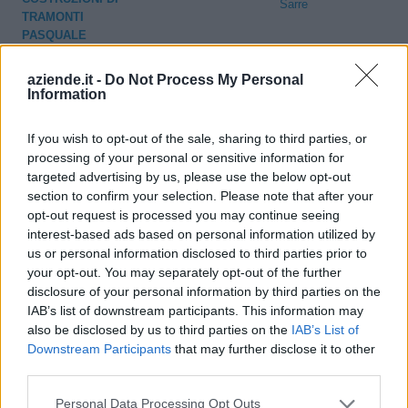
Sarre
TRAMONTI
PASQUALE
AZIENDA
aziende.it -
Do Not Process My Personal
Information
AGRICOLA
Sarre
VALLET MICHEL
FEUDO DI SAN
If you wish to opt-out of the sale, sharing to third parties, or
MAURIZIO
processing of your personal or sensitive information for
targeted advertising by us, please use the below opt-out
VIVAI
section to confirm your selection. Please note that after your
VALDOSTANI
opt-out request is processed you may continue seeing
Sarre
SOCIETA'
interest-based ads based on personal information utilized by
SEMPLICE
us or personal information disclosed to third parties prior to
AGRICOLA
your opt-out. You may separately opt-out of the further
disclosure of your personal information by third parties on the
IAB’s list of downstream participants. This information may
also be disclosed by us to third parties on the
IAB’s List of
1
2
3
Downstream Participants
that may further disclose it to other
third parties.
Personal Data Processing Opt Outs