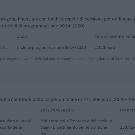
 1 progetto finanziato con fondi europei / di coesione per un finanz
uro (cicli di programmazione 2014-2020).
CICLO
FINANZIAMENTO PUBB
R.L.
Ciclo di programmazione 2014-2020
1.111 euro
gni progetto e' verificabile sul portale OpenCoesione. Dati aggiornati al 2026-08-02
 aiuti o contributi pubblici per un totale di 771.806 euro (2020–20
ENTE CONCEDENTE
IMPORT
acquisto di nuovi
Ministero delle Imprese e del Made in
a parte delle
Italy - Dipartimento per le politiche
13.042 
per