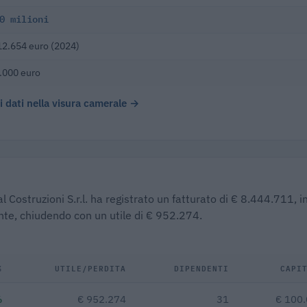
0 milioni
12.654 euro (2024)
.000 euro
 i dati nella visura camerale →
 Costruzioni S.r.l. ha registrato un fatturato di € 8.444.711, i
ente, chiudendo con un utile di € 952.274.
%
UTILE/PERDITA
DIPENDENTI
CAPI
%
€ 952.274
31
€ 100