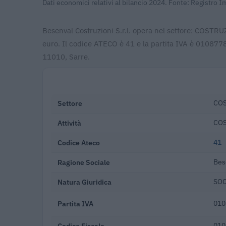
Dati economici relativi al bilancio 2024. Fonte: Registro 
Besenval Costruzioni S.r.l. opera nel settore: COSTRU
euro. Il codice ATECO è 41 e la partita IVA è 0108778
11010, Sarre.
Settore
COS
Attività
COS
Codice Ateco
41
Ragione Sociale
Bese
Natura Giuridica
SOC
Partita IVA
010
Codice Fiscale
010