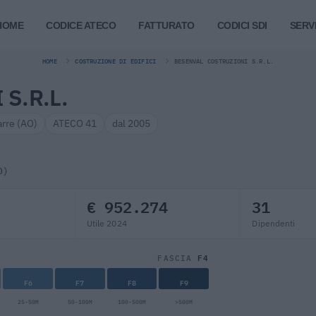
HOME
CODICE ATECO
FATTURATO
CODICI SDI
SERVI
HOME
COSTRUZIONE DI EDIFICI
BESENVAL COSTRUZIONI S.R.L.
S.R.L.
arre (AO)
ATECO 41
dal 2005
O)
€ 952.274
31
Utile 2024
Dipendenti
F4
FASCIA
F6
F7
F8
F9
25-50M
50-100M
100-500M
>500M