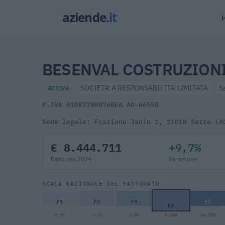
BESENVAL COSTRUZIONI 
SOCIETA' A RESPONSABILITA' LIMITATA
S
ATTIVA
P.IVA 01087780076
REA AO-66558
Sede legale: Frazione Janin 1, 11010 Sarre (A
€ 8.444.711
+9,7%
Fatturato 2024
Variazione
SCALA NAZIONALE DEL FATTURATO
F1
F2
F3
F5
F4
0-1M
1-2M
2-5M
5-10M
10-25M