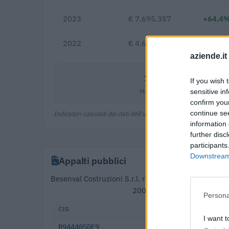
2023
€ 7.695.357
+64,4
2022
€ 4.679.556
aziende.it
11,3%
If you wish 
Margine netto
sensitive in
confirm you
continue se
Indicatori calcolati dai dati dell'ultimo bilancio disponibile.
information 
further disc
participants
Downstream 
Appalti pubblici
Besenval Costruzioni S.r.l. risulta aggiudicataria 
2009–2025). Partecipa inol
Persona
CIG
DATA
I want t
B944405DF9
2025-11-27