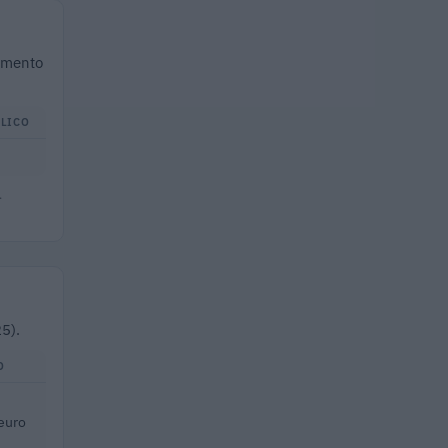
iamento
LICO
.
25).
O
euro