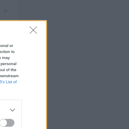
—
.000
sonal or
ection to
ou may
 personal
out of the
 downstream
B’s List of
ro (dati