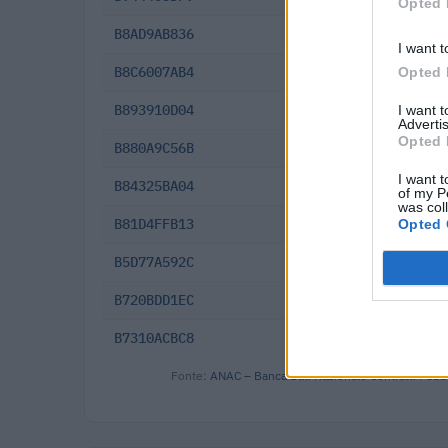
Opted 
B8AD9AB836
2025-11-17
I want t
B8C6007AB4
2025-10-23
Opted 
B893910D04
2025-10-09
I want 
Advertis
Opted 
B880A9C56B
2025-10-03
I want t
B84325BA04
2025-09-16
of my P
was col
B81D4FFB13
2025-09-03
Opted 
B5D77A592C
2025-06-27
B720BDD1EC
2025-06-26
B7310ACBC8
2025-06-09
Fonte:
ANAC – Banca Dati Nazionale Contratti Pubbl