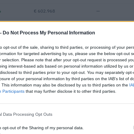
%
€ 602.968
—
—
€ 314.095
31
€ 100
 -
Do Not Process My Personal Information
€ 272.410
to opt-out of the sale, sharing to third parties, or processing of your per
Fatturato per dipendente
formation for targeted advertising by us, please use the below opt-out s
r selection. Please note that after your opt-out request is processed y
eing interest-based ads based on personal information utilized by us or
disclosed to third parties prior to your opt-out. You may separately opt-
losure of your personal information by third parties on the IAB’s list of
. This information may also be disclosed by us to third parties on the
IA
Participants
that may further disclose it to other third parties.
di 110 appalti pubblici per un importo complessivo di 22.667.174 eu
tre a 6 procedure in raggruppamento o consorzio.
l Data Processing Opt Outs
IMPORTO AGGIUDICATO
o opt-out of the Sharing of my personal data.
131.695 euro