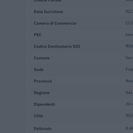
Data Iscrizione
01/
Camera di Commercio
CCI
PEC
bes
Codice Destinatario SDI
M5U
Comune
Sar
Sede
Fra
Provincia
Aos
Regione
Val
Dipendenti
20-
Utile
952
Fatturato
8.4