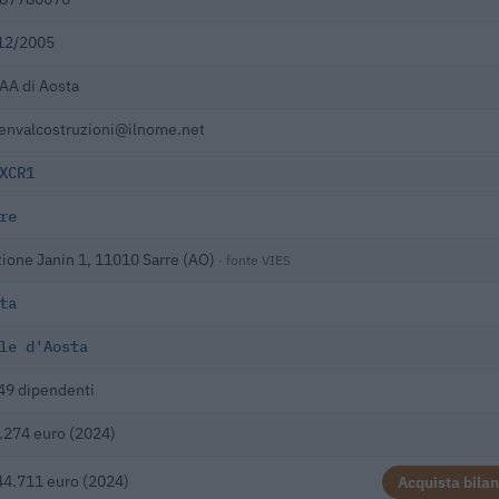
12/2005
AA di Aosta
envalcostruzioni@ilnome.net
XCR1
re
zione Janin 1, 11010 Sarre (AO)
· fonte VIES
ta
le d'Aosta
49 dipendenti
.274 euro (2024)
44.711 euro (2024)
Acquista bilan