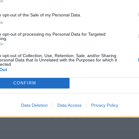
In
136.100 euro
o opt-out of the Sale of my Personal Data.
20.835 euro
In
14.234 euro
to opt-out of processing my Personal Data for Targeted
ing.
In
103.808 euro
o opt-out of Collection, Use, Retention, Sale, and/or Sharing
31.838 euro
ersonal Data that Is Unrelated with the Purposes for which it
lected.
293.727 euro
Out
249.689 euro
CONFIRM
67.446 euro
100.064 euro
Data Deletion
Data Access
Privacy Policy
ici
(Open Data, licenza CC BY-SA 4.0). Ogni CIG e' verificabile sul portale ANAC.