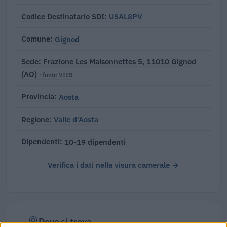
USAL8PV
Codice Destinatario SDI
Gignod
Comune
Frazione Les Maisonnettes 5, 11010 Gignod
Sede
(AO)
· fonte VIES
Aosta
Provincia
Valle d'Aosta
Regione
10-19 dipendenti
Dipendenti
Verifica i dati nella visura camerale →
Dove si trova