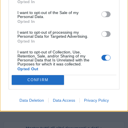
Opted In
I want to opt-out of the Sale of my
Personal Data.
Opted In
Tutti i documenti e servizi disponibili →
I want to opt-out of processing my
Personal Data for Targeted Advertising.
Documenti più richiesti
Opted In
Visure Camerali - Società di Persone
I want to opt-out of Collection, Use,
Retention, Sale, and/or Sharing of my
Personal Data that Is Unrelated with the
€ 5,39 IVA inclusa
Purposes for which it was collected.
Opted Out
CONFIRM
Visure Camerali - Storico Società di Persone
€ 6,98 IVA inclusa
Data Deletion
Data Access
Privacy Policy