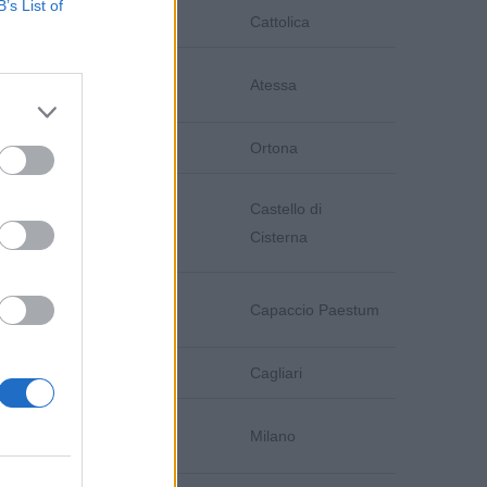
B’s List of
Rimini
Cattolica
Chieti
Atessa
Chieti
Ortona
Castello di
Napoli
Cisterna
Salerno
Capaccio Paestum
Cagliari
Cagliari
Milano
Milano