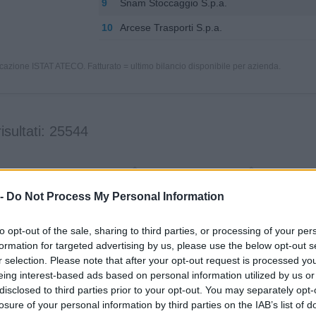
9
Snam Stoccaggio S.p.a.
10
Arcese Trasporti S.p.a.
icazione ISTAT ATECO. Fatturato = ultimo bilancio disponibile per azienda.
risultati: 25544
a
Fatturato
Ateco
 -
Do Not Process My Personal Information
0-1 milioni
49.00.00
NA SERVIZI SRL
to opt-out of the sale, sharing to third parties, or processing of your per
formation for targeted advertising by us, please use the below opt-out s
2-5 milioni
49.00.00
 - EUROPA TRAVEL
r selection. Please note that after your opt-out request is processed y
eing interest-based ads based on personal information utilized by us or
A' FERROVIE UDINE - CIVIDALE
5-10 milioni
49.00.00
disclosed to third parties prior to your opt-out. You may separately opt-
.
losure of your personal information by third parties on the IAB’s list of