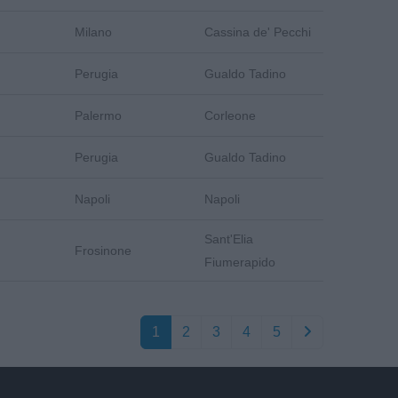
Milano
Cassina de' Pecchi
Perugia
Gualdo Tadino
Palermo
Corleone
Perugia
Gualdo Tadino
Napoli
Napoli
Sant'Elia
Frosinone
Fiumerapido
1
2
3
4
5