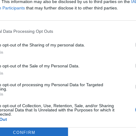
. This information may also be disclosed by us to third parties on the
IA
0-1 milioni
49.00.00
SRL
Participants
that may further disclose it to other third parties.
RZIO TRASPORTI SANGRO IN
2-5 milioni
49.00.00
.T.S.
l Data Processing Opt Outs
1-2 milioni
49.00.00
RASPORTI S.R.L.
o opt-out of the Sharing of my personal data.
In
LEGGI SAS DI ORTA
non pervenuto
49.00.00
NA DANSICA E VINTALORO
o opt-out of the Sale of my Personal Data.
In
O VIAGGI DI AUTONOLEGGI
to opt-out of processing my Personal Data for Targeted
non pervenuto
49.00.00
ing.
ONALI DI FILIPPO
In
10-25 milioni
49.00.00
AND - S.R.L.
o opt-out of Collection, Use, Retention, Sale, and/or Sharing
ersonal Data that Is Unrelated with the Purposes for which it
lected.
Out
 ITALIANA VINI SERVIZI
10-25 milioni
49.00.00
A' COOPERATIVA
CONFIRM