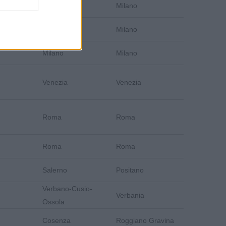
Milano
Milano
Milano
Milano
Milano
Milano
Venezia
Venezia
Roma
Roma
Roma
Roma
Salerno
Positano
Verbano-Cusio-
Verbania
Ossola
Cosenza
Roggiano Gravina