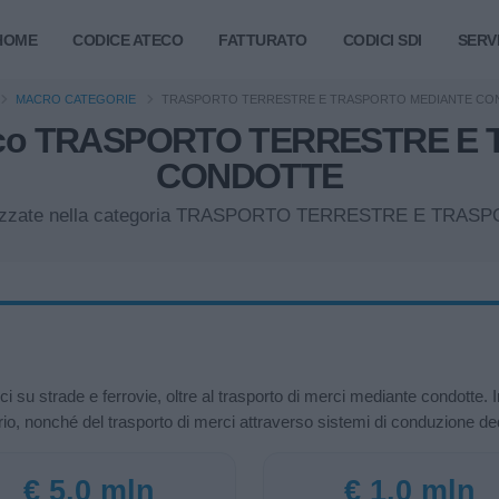
HOME
CODICE ATECO
FATTURATO
CODICI SDI
SERVI
MACRO CATEGORIE
TRASPORTO TERRESTRE E TRASPORTO MEDIANTE CO
ateco TRASPORTO TERRESTRE 
CONDOTTE
 organizzate nella categoria TRASPORTO TERRESTRE E 
i su strade e ferrovie, oltre al trasporto di merci mediante condotte. 
ario, nonché del trasporto di merci attraverso sistemi di conduzione ded
€ 5,0 mln
€ 1,0 mln