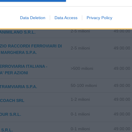
50-100 milioni
49.00.00
.A.
5-10 milioni
49.00.00
Data Deletion
Data Access
Privacy Policy
TALIA SRL A SOCIO UNICO
2-5 milioni
49.00.00
NIMILANO S.R.L.
ZIO RACCORDI FERROVIARI DI
2-5 milioni
49.00.00
MARGHERA S.P.A.
ERROVIARIA ITALIANA -
>500 milioni
49.00.00
A' PER AZIONI
50-100 milioni
49.00.00
RAMVIARIA S.P.A.
1-2 milioni
49.00.00
. COACH SRL
0-1 milioni
49.00.00
UR S.R.L.
0-1 milioni
49.00.00
 S.R.L.