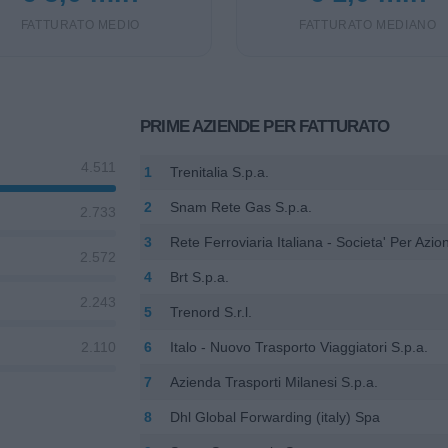
FATTURATO MEDIO
FATTURATO MEDIANO
PRIME AZIENDE PER FATTURATO
4.511
1
Trenitalia S.p.a.
2
Snam Rete Gas S.p.a.
2.733
3
Rete Ferroviaria Italiana - Societa' Per Azion
2.572
4
Brt S.p.a.
2.243
5
Trenord S.r.l.
6
Italo - Nuovo Trasporto Viaggiatori S.p.a.
2.110
7
Azienda Trasporti Milanesi S.p.a.
8
Dhl Global Forwarding (italy) Spa