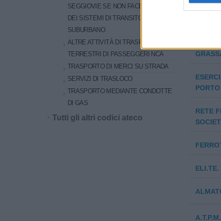
SEGGIOVIE SE NON FACENTI PARTE
FNM S.P
DEI SISTEMI DI TRANSITO URBANO O
SUBURBANO
JOST I
ALTRE ATTIVITÀ DI TRASPORTI
GRASSA
TERRESTRI DI PASSEGGERI NCA
TRASPORTO DI MERCI SU STRADA
ESERCI
SERVIZI DI TRASLOCO
PORTO 
TRASPORTO MEDIANTE CONDOTTE
DI GAS
RETE F
Tutti gli altri codici ateco
SOCIET
FERROT
ELI.TE
ALMATO
A.T.P.M.