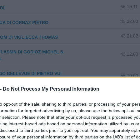
56.10.11
DI
43.22.00
A DI CORNAZ PIETRO
43.21.02
OM DI VIGLIECCA THOMAS
FLASSIN DI GODIOZ MICHEL &
43.12.00
.
O BELLEVUE DI PIETRO VUI
55.10.00
NAZ E C. SNC
 -
Do Not Process My Personal Information
 SAS DI DARENSOD
47.30.00
NDRO E C.
to opt-out of the sale, sharing to third parties, or processing of your per
formation for targeted advertising by us, please use the below opt-out s
55.10.00
 Maurizio
r selection. Please note that after your opt-out request is processed y
eing interest-based ads based on personal information utilized by us or
14.10.00
disclosed to third parties prior to your opt-out. You may separately opt-
 DUCLOS S.S. AGRICOLA
losure of your personal information by third parties on the IAB’s list of