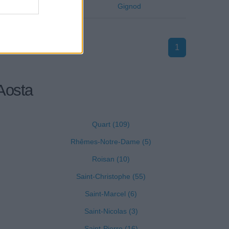
Aosta
Gignod
1
 Aosta
Quart (109)
Rhêmes-Notre-Dame (5)
Roisan (10)
Saint-Christophe (55)
Saint-Marcel (6)
Saint-Nicolas (3)
Saint-Pierre (16)