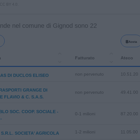
i CC BY 4.0.
ende nel comune di Gignod sono 22
Aosta
a
Fatturato
Ateco
non pervenuto
10.51.20
 SAS DI DUCLOS ELISEO
RASPORTI GRANGE DI
non pervenuto
49.41.00
 FLAVIO & C. S.A.S.
LO SOC. COOP. SOCIALE -
0-1 milioni
87.20.00
-
1-2 milioni
11.05.00
S.R.L. SOCIETA' AGRICOLA