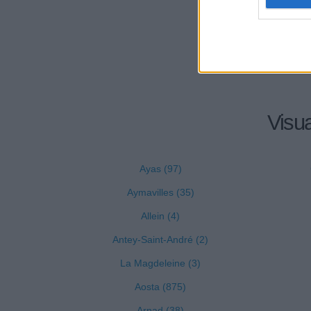
LA BOIS
Visua
Ayas (97)
Aymavilles (35)
Allein (4)
Antey-Saint-André (2)
La Magdeleine (3)
Aosta (875)
Arnad (38)