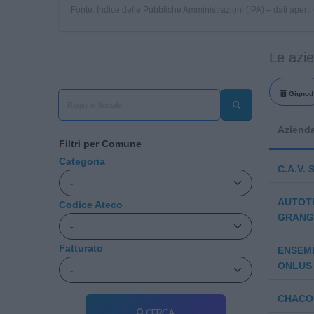
Fonte: Indice delle Pubbliche Amministrazioni (IPA) – dati apert
Le azi
Gignod
Aziend
Filtri per Comune
Categoria
C.A.V.
AUTOT
Codice Ateco
GRANGE
Fatturato
ENSEMB
ONLUS 
CHACO 
Cerca