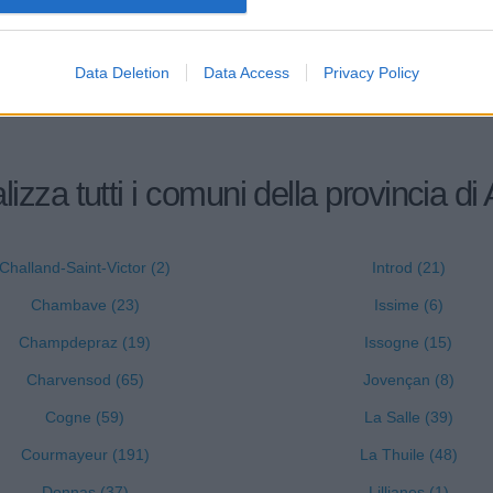
16.23.09
ERIE S.R.L.
Data Deletion
Data Access
Privacy Policy
lizza tutti i comuni della provincia di
Challand-Saint-Victor (2)
Introd (21)
Chambave (23)
Issime (6)
Champdepraz (19)
Issogne (15)
Charvensod (65)
Jovençan (8)
Cogne (59)
La Salle (39)
Courmayeur (191)
La Thuile (48)
Donnas (37)
Lillianes (1)