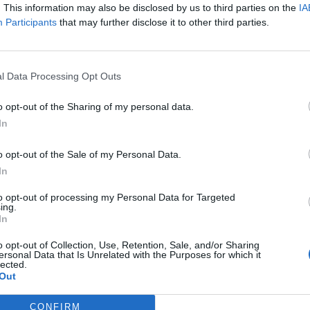
. This information may also be disclosed by us to third parties on the
IA
0-1 milioni
55.10.00
RLS
Participants
that may further disclose it to other third parties.
14.10.00
MET CORRADO
1-2 milioni
41.00.00
l Data Processing Opt Outs
SRL
o opt-out of the Sharing of my personal data.
0-1 milioni
55.10.00
SAZ S.R.L.
In
43.34.00
S PIERINO
o opt-out of the Sale of my Personal Data.
In
43.33.00
VERT ALDO
to opt-out of processing my Personal Data for Targeted
46.33.10
ing.
 UGO
In
A AGRICOLA AMICI A 4 ZAMPE
o opt-out of Collection, Use, Retention, Sale, and/or Sharing
01.48.99
ersonal Data that Is Unrelated with the Purposes for which it
ENA PASTORET E ANG
lected.
Out
0-1 milioni
56.10.11
I LUGON MATTEO & C. S.A.S.
CONFIRM