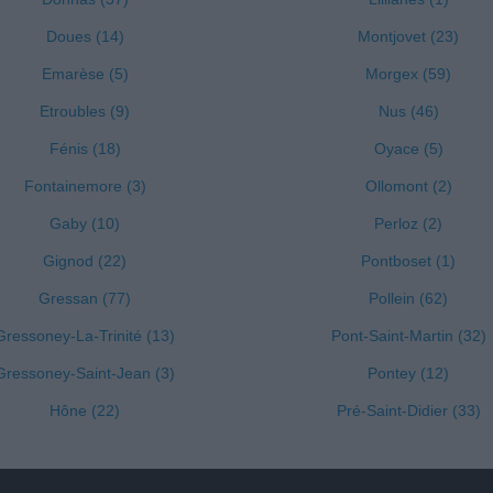
Doues (14)
Montjovet (23)
Emarèse (5)
Morgex (59)
Etroubles (9)
Nus (46)
Fénis (18)
Oyace (5)
Fontainemore (3)
Ollomont (2)
Gaby (10)
Perloz (2)
Gignod (22)
Pontboset (1)
Gressan (77)
Pollein (62)
Gressoney-La-Trinité (13)
Pont-Saint-Martin (32)
Gressoney-Saint-Jean (3)
Pontey (12)
Hône (22)
Pré-Saint-Didier (33)