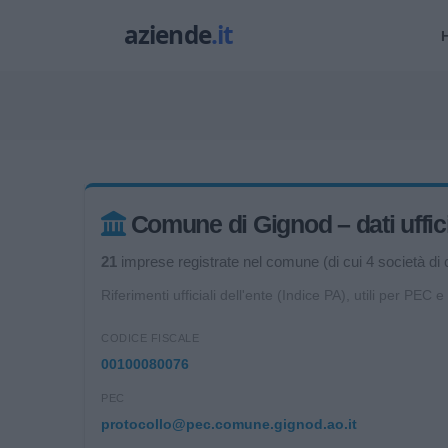
Comune di Gignod – dati uffici
21
imprese registrate nel comune (di cui 4 società di c
Riferimenti ufficiali dell'ente (Indice PA), utili per PEC e
CODICE FISCALE
00100080076
PEC
protocollo@pec.comune.gignod.ao.it