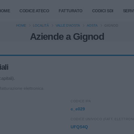
HOME
CODICE ATECO
FATTURATO
CODICI SDI
SERVI
HOME
LOCALITÀ
VALLE D'AOSTA
AOSTA
GIGNOD
Aziende a Gignod
ali
apitali).
 fatturazione elettronica.
CODICE IPA
c_e029
CODICE UNIVOCO (FATT. ELETTRON
UFQS4Q