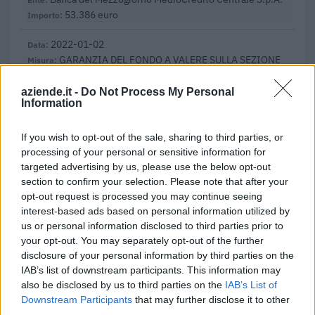
53.386 euro
2022-01-02
GARANZIA DEL FONDO A VALERE SULLA SEZIONE
SPECIALE DI CUI ALL’ARTICOLO 56 DEL DECRETO-LEGGE
DEL 17 MARZO 2020 N. 18
aziende.it -
Do Not Process My Personal
Banca del Mezzogiorno MedioCredito Centrale S.p.A.
Information
43.615 euro
If you wish to opt-out of the sale, sharing to third parties, or
2022-01-02
processing of your personal or sensitive information for
GARANZIA DEL FONDO A VALERE SULLA SEZIONE
targeted advertising by us, please use the below opt-out
SPECIALE DI CUI ALL’ARTICOLO 56 DEL DECRETO-LEGGE
section to confirm your selection. Please note that after your
DEL 17 MARZO 2020 N. 18
opt-out request is processed you may continue seeing
Banca del Mezzogiorno MedioCredito Centrale S.p.A.
interest-based ads based on personal information utilized by
9.324 euro
us or personal information disclosed to third parties prior to
your opt-out. You may separately opt-out of the further
2022-01-02
disclosure of your personal information by third parties on the
GARANZIA DEL FONDO A VALERE SULLA SEZIONE
IAB’s list of downstream participants. This information may
SPECIALE DI CUI ALL’ARTICOLO 56 DEL DECRETO-LEGGE
also be disclosed by us to third parties on the
IAB’s List of
DEL 17 MARZO 2020 N. 18
Downstream Participants
that may further disclose it to other
Banca del Mezzogiorno MedioCredito Centrale S.p.A.
third parties.