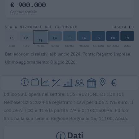
€ 900.000
Capitale sociale
F3
SCALA NAZIONALE DEL FATTURATO
FASCIA
F1
F2
F4
F5
F6
F7
F8
F9
F3
0-1M
1-2M
2-5M
5-10M
10-25M
25-50M
50-100M
100-500M
>500M
Dati economici relativi al bilancio 2024. Fonte: Registro Imprese.
Ultimo aggiornamento: 8 luglio 2026.
Edilco S.r.l. opera nel settore: COSTRUZIONE DI EDIFICI.
Nell'esercizio 2024 ha registrato ricavi per 3.062.375 euro. Il
codice ATECO è 41 e la partita IVA è 01100150075. Edilco
S.r.l. ha la sua sede in Regione Borgnalle 15, 11100, Aosta.
Dati