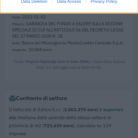
Data Deletion
Data Access
Privacy Policy
49.686 euro
2022-01-02
GARANZIA DEL FONDO A VALERE SULLA SEZIONE
SPECIALE DI CUI ALL’ARTICOLO 56 DEL DECRETO-LEGGE
DEL 17 MARZO 2020 N. 18
Banca del Mezzogiorno MedioCredito Centrale S.p.A.
10.069 euro
Fonte:
Registro Nazionale Aiuti di Stato (RNA)
– Open Data, licenza
IODL 2.0. Dati aggiornati al 2026-07-02.
Confronto di settore
Il fatturato di Edilco S.r.l. (
3.062.375 euro
) è
superiore
alla
mediana delle aziende dello stesso settore in
provincia di AO (
721.633 euro
), calcolata su 119
imprese.