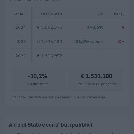
ANNO
FATTURATO
Δ%
UTILE/PE
2024
€ 3.062.375
+70,6%
€ -31
2023
€ 1.795.430
+36,3%
€ -1.01
vs 2021
2021
€ 1.316.952
—
-10,2%
€ 1.531.188
Margine netto
Fatturato per dipendente
Indicatori calcolati dai dati dell'ultimo bilancio disponibile.
Aiuti di Stato e contributi pubblici