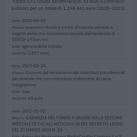
Edilco S.r.l. risulta beneficiaria di 32 aiuti o contributi
pubblici per un totale di 1.198.441 euro (2020–2023).
2023-04-03
esenzioni fiscali e crediti d'imposta adottati a
seguito della crisi economica causata dall'epidemia di
COVID-19 [con mo
agenzia delle entrate
2.817 euro
2022-02-24
Esonero dal versamento dei contributi previdenziali
per aziende che non richiedono trattamenti di cassa
integrazione
inps
69 euro
2022-01-02
GARANZIA DEL FONDO A VALERE SULLA SEZIONE
SPECIALE DI CUI ALL’ARTICOLO 56 DEL DECRETO-LEGGE
DEL 17 MARZO 2020 N. 18
Banca del Mezzogiorno MedioCredito Centrale S.p.A.