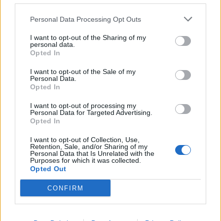
80.870 euro
Personal Data Processing Opt Outs
2022-01-02
I want to opt-out of the Sharing of my
GARANZIA DEL FONDO A VALERE SULLA SEZIONE
personal data.
SPECIALE DI CUI ALL’ARTICOLO 56 DEL DECRETO-LEGGE
Opted In
DEL 17 MARZO 2020 N. 18
Banca del Mezzogiorno MedioCredito Centrale S.p.A.
I want to opt-out of the Sale of my
Personal Data.
5.289 euro
Opted In
2022-01-02
I want to opt-out of processing my
GARANZIA DEL FONDO A VALERE SULLA SEZIONE
Personal Data for Targeted Advertising.
Opted In
SPECIALE DI CUI ALL’ARTICOLO 56 DEL DECRETO-LEGGE
DEL 17 MARZO 2020 N. 18
I want to opt-out of Collection, Use,
Banca del Mezzogiorno MedioCredito Centrale S.p.A.
Retention, Sale, and/or Sharing of my
Personal Data that Is Unrelated with the
34.094 euro
Purposes for which it was collected.
Opted Out
2022-01-02
GARANZIA DEL FONDO A VALERE SULLA SEZIONE
CONFIRM
SPECIALE DI CUI ALL’ARTICOLO 56 DEL DECRETO-LEGGE
DEL 17 MARZO 2020 N. 18
Banca del Mezzogiorno MedioCredito Centrale S.p.A.