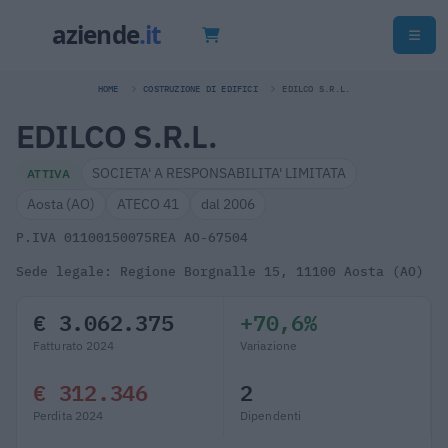
HOME
COSTRUZIONE DI EDIFICI
EDILCO S.R.L.
EDILCO S.R.L.
SOCIETA' A RESPONSABILITA' LIMITATA
ATTIVA
Aosta (AO)
ATECO 41
dal 2006
P.IVA 01100150075
REA AO-67504
Sede legale: Regione Borgnalle 15, 11100 Aosta (AO)
€ 3.062.375
+70,6%
Fatturato 2024
Variazione
€ 312.346
2
Perdita 2024
Dipendenti