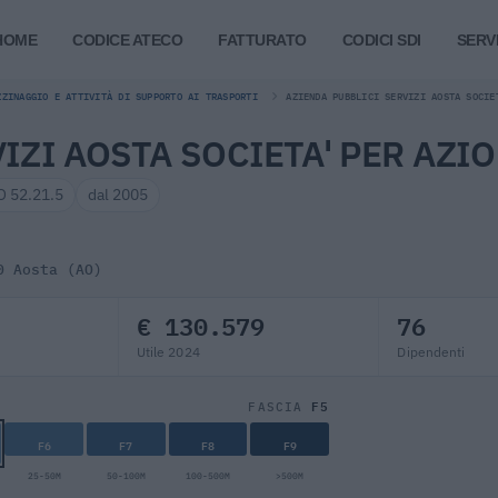
HOME
CODICE ATECO
FATTURATO
CODICI SDI
SERVI
ZZINAGGIO E ATTIVITÀ DI SUPPORTO AI TRASPORTI
AZIENDA PUBBLICI SERVIZI AOSTA SOCIE
IZI AOSTA SOCIETA' PER AZIO
 52.21.5
dal 2005
0 Aosta (AO)
€ 130.579
76
Utile 2024
Dipendenti
F5
FASCIA
F6
F7
F8
F9
25-50M
50-100M
100-500M
>500M