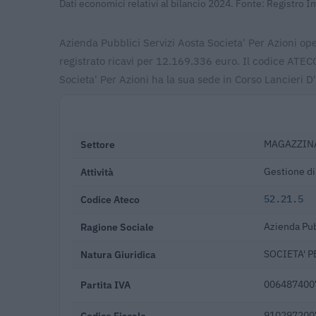
Dati economici relativi al bilancio 2024. Fonte: Registro 
Azienda Pubblici Servizi Aosta Societa' Per Azioni op
registrato ricavi per 12.169.336 euro. Il codice ATE
Societa' Per Azioni ha la sua sede in Corso Lancieri D
Settore
MAGAZZINA
Attività
Gestione di
Codice Ateco
52.21.5
Ragione Sociale
Azienda Pub
Natura Giuridica
SOCIETA' P
Partita IVA
006487400
Codice Fiscale
910297200