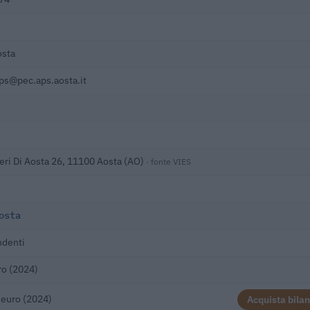
osta
ps@pec.aps.aosta.it
eri Di Aosta 26, 11100 Aosta (AO)
· fonte VIES
osta
ndenti
ro (2024)
 euro (2024)
Acquista bilan