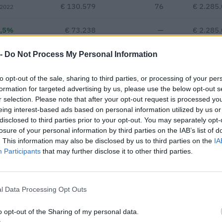
€ 130.579
76
€ 2.285
 2022
,5%
€ 73.238
—
€ 2.285
—
—
—
 -
Do Not Process My Personal Information
to opt-out of the sale, sharing to third parties, or processing of your per
€ 160.123
formation for targeted advertising by us, please use the below opt-out s
r selection. Please note that after your opt-out request is processed y
Fatturato per dipendente
eing interest-based ads based on personal information utilized by us or
disclosed to third parties prior to your opt-out. You may separately opt-
losure of your personal information by third parties on the IAB’s list of
. This information may also be disclosed by us to third parties on the
IA
Participants
that may further disclose it to other third parties.
risulta aggiudicataria di 2 appalti pubblici per un importo comples
l Data Processing Opt Outs
14 euro (dati 2012–2026).
o opt-out of the Sharing of my personal data.
IMPORTO AGGIUDICATO