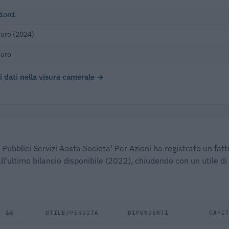
ioni
uro (2024)
euro
 i dati nella visura camerale →
 Pubblici Servizi Aosta Societa' Per Azioni ha registrato un fat
ll'ultimo bilancio disponibile (2022), chiudendo con un utile di
Δ%
UTILE/PERDITA
DIPENDENTI
CAPI