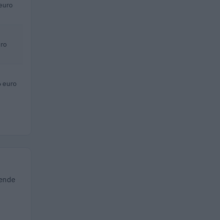
euro
ro
 euro
iende