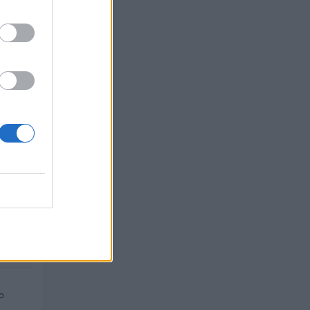
i 72.870
TO
euro
o