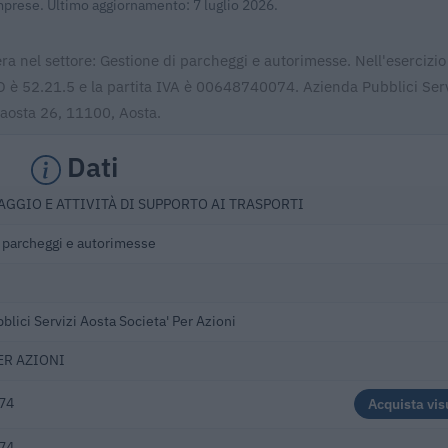
Imprese. Ultimo aggiornamento: 7 luglio 2026.
era nel settore: Gestione di parcheggi e autorimesse. Nell'esercizi
CO è 52.21.5 e la partita IVA è 00648740074. Azienda Pubblici Serv
'aosta 26, 11100, Aosta.
Dati
GGIO E ATTIVITÀ DI SUPPORTO AI TRASPORTI
 parcheggi e autorimesse
blici Servizi Aosta Societa' Per Azioni
ER AZIONI
74
Acquista vis
74