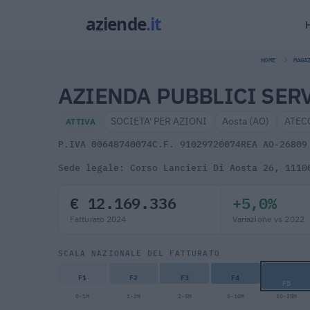
HOME
MAGA
AZIENDA PUBBLICI SERV
SOCIETA' PER AZIONI
Aosta (AO)
ATECO
ATTIVA
P.IVA 00648740074
C.F. 91029720074
REA AO-26809
Sede legale: Corso Lancieri Di Aosta 26, 1110
€ 12.169.336
+5,0%
Fatturato 2024
Variazione vs 2022
SCALA NAZIONALE DEL FATTURATO
F1
F2
F3
F4
F5
0-1M
1-2M
2-5M
5-10M
10-25M