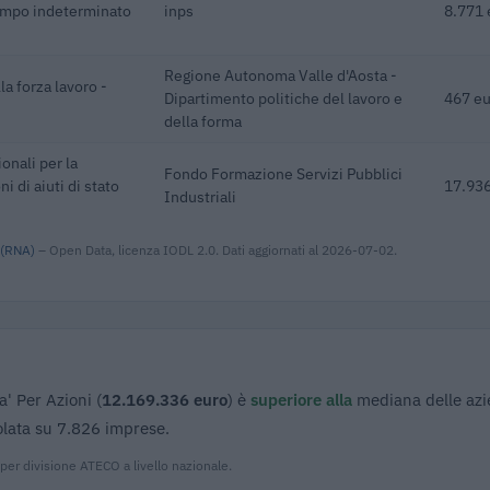
empo indeterminato
inps
8.771 
Regione Autonoma Valle d'Aosta -
a forza lavoro -
Dipartimento politiche del lavoro e
467 eu
della forma
onali per la
Fondo Formazione Servizi Pubblici
 di aiuti di stato
17.936
Industriali
 (RNA)
– Open Data, licenza IODL 2.0. Dati aggiornati al 2026-07-02.
a' Per Azioni (
12.169.336 euro
) è
superiore alla
mediana delle az
colata su 7.826 imprese.
per divisione ATECO a livello nazionale.