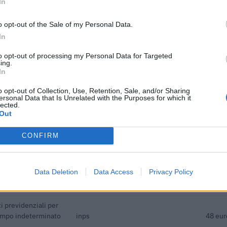
In
1.200 euro
o opt-out of the Sale of my Personal Data.
70.414 euro
In
ici
(Open Data, licenza CC BY-SA 4.0). Ogni CIG e' verificabile sul portale ANAC.
to opt-out of processing my Personal Data for Targeted
ing.
In
o opt-out of Collection, Use, Retention, Sale, and/or Sharing
ersonal Data that Is Unrelated with the Purposes for which it
lected.
Out
sulta beneficiaria di 14 aiuti o contributi pubblici per un totale d
euro (2022–2026).
CONFIRM
ENTE CONCEDENTE
IMPOR
i previdenziali per
Data Deletion
Data Access
Privacy Policy
empo indeterminato
inps
3.710 
i previdenziali per
empo indeterminato
inps
48 eur