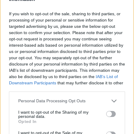
2025-11-04
If you wish to opt-out of the sale, sharing to third parties, or
12.502 euro
processing of your personal or sensitive information for
B8F0B80FAF
targeted advertising by us, please use the below opt-out
section to confirm your selection. Please note that after your
2025-10-20
opt-out request is processed you may continue seeing
59.000 euro
interest-based ads based on personal information utilized by
B8B6BBE38C
us or personal information disclosed to third parties prior to
your opt-out. You may separately opt-out of the further
Fonte:
ANAC – Banca Dati Nazionale Contratti Pubblici
(Open Data,
disclosure of your personal information by third parties on the
licenza CC BY-SA 4.0). Ogni CIG e' verificabile sul portale ANAC.
IAB’s list of downstream participants. This information may
also be disclosed by us to third parties on the
IAB’s List of
Downstream Participants
that may further disclose it to other
third parties.
Progetti finanziati con fondi europei
Personal Data Processing Opt Outs
Svam Ascensori S.r.l. risulta beneficiaria di 1 progetto
I want to opt-out of the Sharing of my
finanziato con fondi europei / di coesione per un
personal data.
finanziamento pubblico di 9.457 euro (cicli di
Opted In
programmazione 2007-2013).
I want to opt-out of the Sale of my