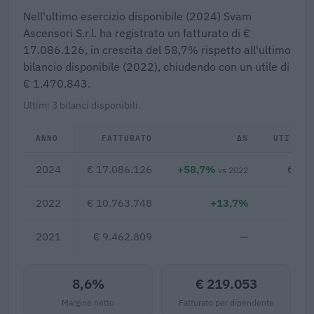
Nell'ultimo esercizio disponibile (2024) Svam
Ascensori S.r.l. ha registrato un fatturato di €
17.086.126, in crescita del 58,7% rispetto all'ultimo
bilancio disponibile (2022), chiudendo con un utile di
€ 1.470.843.
Ultimi 3 bilanci disponibili.
ANNO
FATTURATO
Δ%
UTILE/P
2024
€ 17.086.126
+58,7%
€ 1.
vs 2022
2022
€ 10.763.748
+13,7%
€ 3
2021
€ 9.462.809
—
8,6%
€ 219.053
Margine netto
Fatturato per dipendente