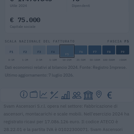
Utile 2024
Dipendenti
€ 75.000
Capitale sociale
F5
SCALA NAZIONALE DEL FATTURATO
FASCIA
F1
F2
F3
F4
F6
F7
F8
F9
F5
0-1M
1-2M
2-5M
5-10M
10-25M
25-50M
50-100M
100-500M
>500M
Dati economici relativi al bilancio 2024. Fonte: Registro Imprese.
Ultimo aggiornamento: 7 luglio 2026.
Svam Ascensori S.r.l. opera nel settore: Fabbricazione di
ascensori, montacarichi e scale mobili. Nell'esercizio 2024 ha
registrato ricavi per 17.086.126 euro. Il codice ATECO è
28.22.01 e la partita IVA è 01022300071. Svam Ascensori