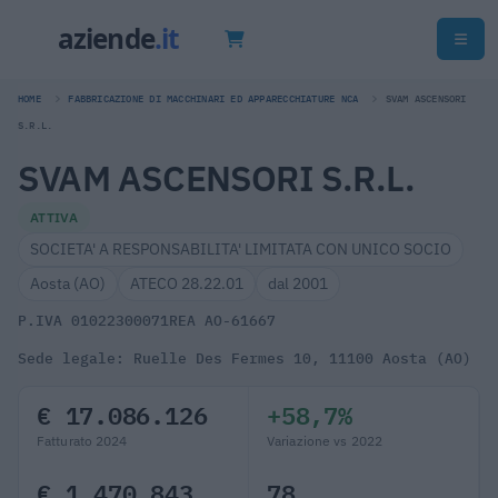
HOME
FABBRICAZIONE DI MACCHINARI ED APPARECCHIATURE NCA
SVAM ASCENSORI
S.R.L.
SVAM ASCENSORI S.R.L.
ATTIVA
SOCIETA' A RESPONSABILITA' LIMITATA CON UNICO SOCIO
Aosta (AO)
ATECO 28.22.01
dal 2001
P.IVA 01022300071
REA AO-61667
Sede legale: Ruelle Des Fermes 10, 11100 Aosta (AO)
€ 17.086.126
+58,7%
Fatturato 2024
Variazione vs 2022
€ 1.470.843
78