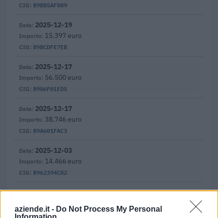
B9BB5AF889
2025-12-19
15.397 euro
B9BCDFE7EB
2025-12-17
56.500 euro
B986F01ED5
2025-12-17
38.746 euro
B9A601FAC3
2025-12-03
14.466 euro
B962394C82
2025-12-03
6.229 euro
aziende.it -
Do Not Process My Personal
B9614F4ADD
Information