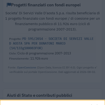
Progetti finanziati con fondi europei
Societa' Di Servizi Valle D'aosta S.p.a. risulta beneficiaria di
1 progetto finanziato con fondi europei / di coesione per un
finanziamento pubblico di 11.926 euro (cicli di
programmazione 2007-2013).
PD 595/2014 - SOCIETA DI SERVIZI VALLE
D AOSTA SPA PER DONATONI MARCO
(14/133g100083FOR)
Ciclo di programmazione 2007-2013
11.926 euro
Fonte:
OpenCoesione
(Open Data, licenza CC BY 4.0). Ogni progetto e'
verificabile sul portale OpenCoesione. Dati aggiornati al 2026-08-02.
Aiuti di Stato e contributi pubblici
Societa' Di Servizi Valle D'aosta S.p.a. risulta beneficiaria di