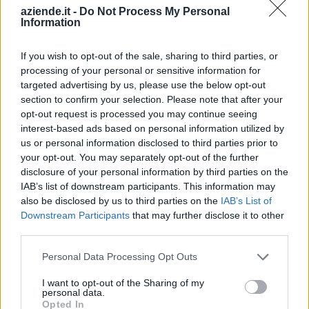
7 aiuti o contributi pubblici per un totale di 235.313 euro
aziende.it -
Do Not Process My Personal
Information
(2022–2026).
2026-02-02
If you wish to opt-out of the sale, sharing to third parties, or
Esonero dal versamento dei contributi previdenziali
processing of your personal or sensitive information for
per nuove assunzioni/trasformazioni a tempo
targeted advertising by us, please use the below opt-out
indeterminato nel bienni
section to confirm your selection. Please note that after your
inps
opt-out request is processed you may continue seeing
20.846 euro
interest-based ads based on personal information utilized by
us or personal information disclosed to third parties prior to
2025-03-20
your opt-out. You may separately opt-out of the further
Esonero dal versamento dei contributi previdenziali
disclosure of your personal information by third parties on the
per nuove assunzioni/trasformazioni a tempo
IAB’s list of downstream participants. This information may
indeterminato nel bienni
also be disclosed by us to third parties on the
IAB’s List of
inps
Downstream Participants
that may further disclose it to other
39.277 euro
third parties.
Personal Data Processing Opt Outs
2025-01-25
Esonero dal versamento dei contributi previdenziali
I want to opt-out of the Sharing of my
per nuove assunzioni/trasformazioni a tempo
personal data.
indeterminato nel bienni
Opted In