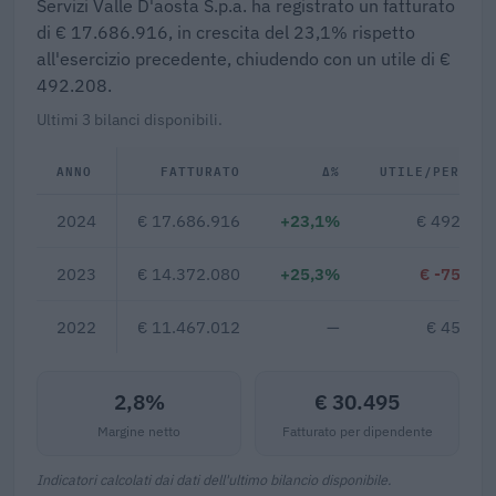
Servizi Valle D'aosta S.p.a. ha registrato un fatturato
di € 17.686.916, in crescita del 23,1% rispetto
all'esercizio precedente, chiudendo con un utile di €
492.208.
Ultimi 3 bilanci disponibili.
ANNO
FATTURATO
Δ%
UTILE/PERDITA
2024
€ 17.686.916
+23,1%
€ 492.208
2023
€ 14.372.080
+25,3%
€ -75.588
2022
€ 11.467.012
—
€ 45.355
2,8%
€ 30.495
Margine netto
Fatturato per dipendente
Indicatori calcolati dai dati dell'ultimo bilancio disponibile.