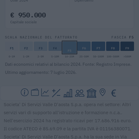
Utile 2024
Dipendenti
€ 950.000
Capitale sociale
F5
SCALA NAZIONALE DEL FATTURATO
FASCIA
F1
F2
F3
F4
F6
F7
F8
F9
F5
0-1M
1-2M
2-5M
5-10M
10-25M
25-50M
50-100M
100-500M
>500M
Dati economici relativi al bilancio 2024. Fonte: Registro Imprese.
Ultimo aggiornamento: 7 luglio 2026.
Societa' Di Servizi Valle D'aosta S.p.a. opera nel settore: Altri
servizi vari di supporto all'istruzione e formazione n.c.a..
Nell'esercizio 2024 ha registrato ricavi per 17.686.916 euro.
Il codice ATECO è 85.69.09 e la partita IVA è 01156380071.
Societa' Di Servizi Valle D'aosta S.p.a. ha la sua sede in Via