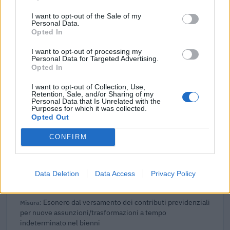
inps
I want to opt-out of the Sale of my
39.998 euro
Personal Data.
Opted In
2024-03-07
Misure fiscali automatiche e sovvenzioni a fondo
I want to opt-out of processing my
Personal Data for Targeted Advertising.
perduto a sostegno alle imprese e all'economia (come
Opted In
modificato da C(20
agenzia delle entrate
I want to opt-out of Collection, Use,
111.541 euro
Retention, Sale, and/or Sharing of my
Personal Data that Is Unrelated with the
Purposes for which it was collected.
2023-03-28
Opted Out
esenzioni fiscali e crediti d'imposta adottati a
seguito della crisi economica causata dall'epidemia di
CONFIRM
COVID-19 [con mo
agenzia delle entrate
9.467 euro
Data Deletion
Data Access
Privacy Policy
2022-11-25
Esonero dal versamento dei contributi previdenziali
per nuove assunzioni/trasformazioni a tempo
indeterminato nel bienni