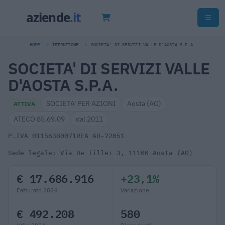
HOME
ISTRUZIONE
SOCIETA' DI SERVIZI VALLE D'AOSTA S.P.A.
SOCIETA' DI SERVIZI VALLE
D'AOSTA S.P.A.
SOCIETA' PER AZIONI
Aosta (AO)
ATTIVA
ATECO 85.69.09
dal 2011
P.IVA 01156380071
REA AO-72051
Sede legale: Via De Tiller 3, 11100 Aosta (AO)
€ 17.686.916
+23,1%
Fatturato 2024
Variazione
€ 492.208
580