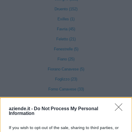
Druento (152)
Exilles (1)
Favria (45)
Feletto (21)
Fenestrelle (5)
Fiano (25)
Fiorano Canavese (5)
Foglizzo (23)
Forno Canavese (33)
Frassinetto (8)
aziende.it -
Do Not Process My Personal
Front (16)
Information
Frossasco (52)
If you wish to opt-out of the sale, sharing to third parties, or
Garzigliana (4)