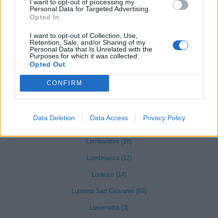
I want to opt-out of processing my
Personal Data for Targeted Advertising.
La Cassa (13)
Opted In
La Loggia (106)
I want to opt-out of Collection, Use,
Retention, Sale, and/or Sharing of my
Lanzo Torinese (99)
Personal Data that Is Unrelated with the
Purposes for which it was collected.
Lauriano (8)
Opted Out
Leini (405)
CONFIRM
Lessolo (28)
Levone (5)
Data Deletion
Data Access
Privacy Policy
Locana (11)
Lombardore (28)
Lombriasco (12)
Loranzè (14)
Luserna San Giovanni (69)
Lusernetta (3)