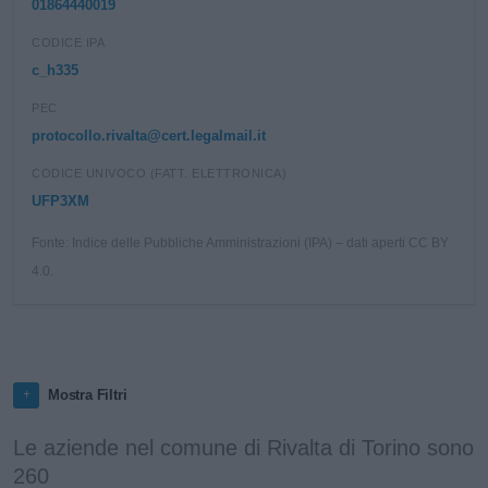
01864440019
CODICE IPA
c_h335
PEC
protocollo.rivalta@cert.legalmail.it
CODICE UNIVOCO (FATT. ELETTRONICA)
UFP3XM
Fonte: Indice delle Pubbliche Amministrazioni (IPA) – dati aperti CC BY
4.0.
Mostra Filtri
Le aziende nel comune di Rivalta di Torino sono
260