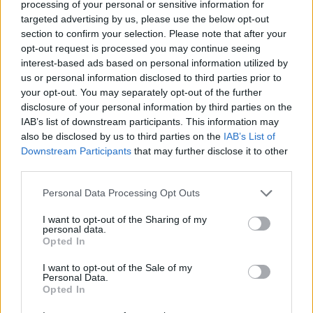
processing of your personal or sensitive information for
Gassino Torinese (77)
targeted advertising by us, please use the below opt-out
section to confirm your selection. Please note that after your
Germagnano (10)
opt-out request is processed you may continue seeing
interest-based ads based on personal information utilized by
Giaglione (3)
us or personal information disclosed to third parties prior to
Giaveno (206)
your opt-out. You may separately opt-out of the further
disclosure of your personal information by third parties on the
Givoletto (46)
IAB’s list of downstream participants. This information may
also be disclosed by us to third parties on the
IAB’s List of
Gravere (5)
Downstream Participants
that may further disclose it to other
Groscavallo (6)
third parties.
Grosso (17)
Personal Data Processing Opt Outs
Grugliasco (480)
I want to opt-out of the Sharing of my
personal data.
Inverso Pinasca (7)
Opted In
Isolabella (4)
I want to opt-out of the Sale of my
Personal Data.
Issiglio (3)
Opted In
Ivrea (563)