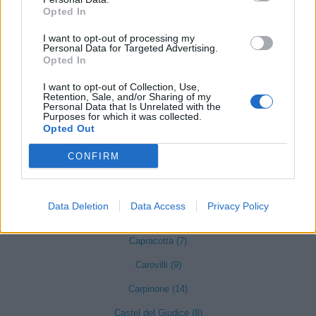
Opted In
provincia di Isernia
I want to opt-out of processing my
Personal Data for Targeted Advertising.
Opted In
Acquaviva d'Isernia (4)
I want to opt-out of Collection, Use,
Retention, Sale, and/or Sharing of my
Agnone (56)
Personal Data that Is Unrelated with the
Purposes for which it was collected.
Bagnoli del Trigno (11)
Opted Out
Belmonte del Sannio (3)
CONFIRM
Poggio Sannita (5)
Sant'Elena Sannita (3)
Data Deletion
Data Access
Privacy Policy
Cantalupo nel Sannio (16)
Capracotta (7)
Carovilli (9)
Carpinone (14)
Castel del Giudice (8)