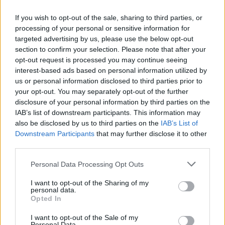
SOCIETA' A
5-10 milioni
Colli a Volturno
If you wish to opt-out of the sale, sharing to third parties, or
RESPOSABILITA'
processing of your personal or sensitive information for
LIMITATA
targeted advertising by us, please use the below opt-out
section to confirm your selection. Please note that after your
ELETTROPLASTICA
opt-out request is processed you may continue seeing
FILIGNANESE -
10-25 milioni
Filignano
interest-based ads based on personal information utilized by
SOCIETA' A
us or personal information disclosed to third parties prior to
RESPONSABILITA'
your opt-out. You may separately opt-out of the further
disclosure of your personal information by third parties on the
FAVELLATO
IAB’s list of downstream participants. This information may
CLAUDIO -
25-50 milioni
Fornelli
also be disclosed by us to third parties on the
IAB’s List of
SOCIETA' PER
Downstream Participants
that may further disclose it to other
AZIONI IN SIGLA
third parties.
FAVELLATO
Personal Data Processing Opt Outs
1
2
3
4
5
I want to opt-out of the Sharing of my
personal data.
Opted In
I want to opt-out of the Sale of my
Visualizza tutti i comuni della
Personal Data.