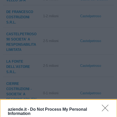
VELLO SPA
DE FRANCESCO
1-2 milioni
Castelpetroso
COSTRUZIONI
S.R.L.
CASTELPETROSO
90 SOCIETA' A
2-5 milioni
Castelpetroso
RESPONSABILITA
LIMITATA
LA FONTE
2-5 milioni
Castelpetroso
DELL'ASTORE
S.R.L.
CIERRE
COSTRUZIONI -
0-1 milioni
Castelpetroso
SOCIETA' A
RESPONSABILITA'
LIMITATA -
aziende.it -
Do Not Process My Personal
Information
CO.GE.VI.