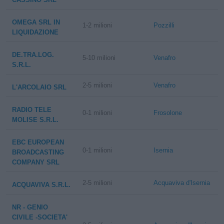
OMEGA SRL IN
1-2 milioni
Pozzilli
LIQUIDAZIONE
DE.TRA.LOG.
5-10 milioni
Venafro
S.R.L.
2-5 milioni
Venafro
L'ARCOLAIO SRL
RADIO TELE
0-1 milioni
Frosolone
MOLISE S.R.L.
EBC EUROPEAN
0-1 milioni
Isernia
BROADCASTING
COMPANY SRL
2-5 milioni
Acquaviva d'Isernia
ACQUAVIVA S.R.L.
NR - GENIO
CIVILE -SOCIETA'