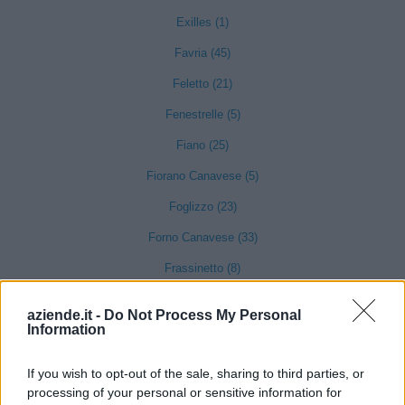
Exilles (1)
Favria (45)
Feletto (21)
Fenestrelle (5)
Fiano (25)
Fiorano Canavese (5)
Foglizzo (23)
Forno Canavese (33)
Frassinetto (8)
Front (16)
aziende.it -
Do Not Process My Personal
Information
Frossasco (52)
Garzigliana (4)
If you wish to opt-out of the sale, sharing to third parties, or
Gassino Torinese (77)
processing of your personal or sensitive information for