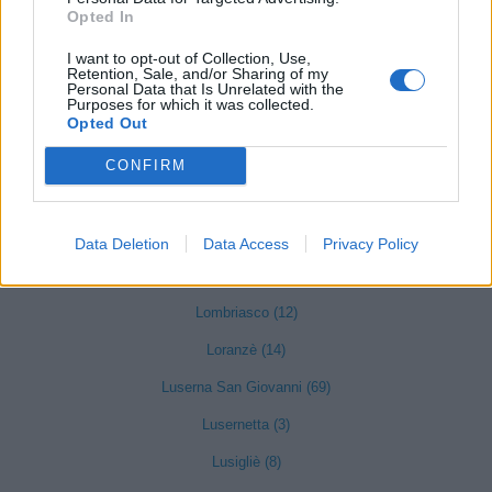
La Loggia (106)
Opted In
Lanzo Torinese (99)
I want to opt-out of Collection, Use,
Retention, Sale, and/or Sharing of my
Personal Data that Is Unrelated with the
Lauriano (8)
Purposes for which it was collected.
Opted Out
Leini (405)
Lessolo (28)
CONFIRM
Levone (5)
Locana (11)
Data Deletion
Data Access
Privacy Policy
Lombardore (28)
Lombriasco (12)
Loranzè (14)
Luserna San Giovanni (69)
Lusernetta (3)
Lusigliè (8)