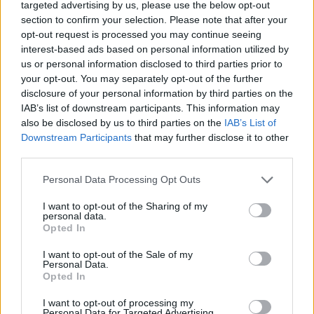
targeted advertising by us, please use the below opt-out
Germagnano (10)
section to confirm your selection. Please note that after your
opt-out request is processed you may continue seeing
Giaglione (3)
interest-based ads based on personal information utilized by
Giaveno (206)
us or personal information disclosed to third parties prior to
your opt-out. You may separately opt-out of the further
Givoletto (46)
disclosure of your personal information by third parties on the
IAB’s list of downstream participants. This information may
Gravere (5)
also be disclosed by us to third parties on the
IAB’s List of
Groscavallo (6)
Downstream Participants
that may further disclose it to other
third parties.
Grosso (17)
Personal Data Processing Opt Outs
Grugliasco (480)
Inverso Pinasca (7)
I want to opt-out of the Sharing of my
personal data.
Opted In
Isolabella (4)
Issiglio (3)
I want to opt-out of the Sale of my
Personal Data.
Ivrea (563)
Opted In
La Cassa (13)
I want to opt-out of processing my
Personal Data for Targeted Advertising.