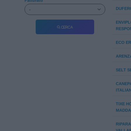
Fatturato
DUFER
ENVIPL
Cerca
RESPON
ECO ER
ARENZ
SELT SE
CANEPA
ITALIA
TIXE H
MADDAL
RIPARA
VALLAR