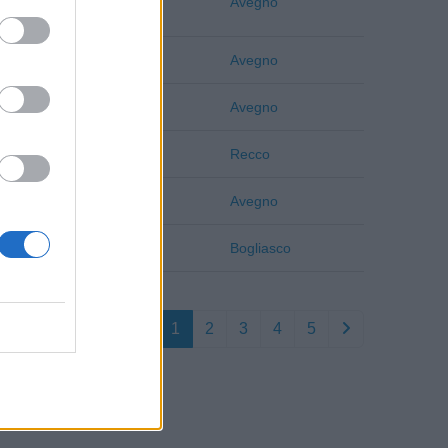
Genova
Avegno
Genova
Avegno
Genova
Avegno
Genova
Recco
Genova
Avegno
Genova
Bogliasco
1
2
3
4
5
 Genova