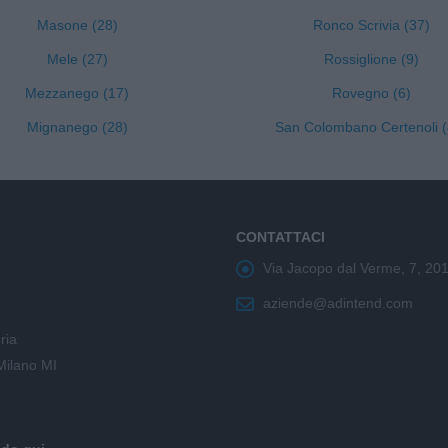
Masone (28)
Ronco Scrivia (37)
Mele (27)
Rossiglione (9)
Mezzanego (17)
Rovegno (6)
Mignanego (28)
San Colombano Certenoli (
CONTATTACI
Via Jacopo dal Verme, 7, 20
aziende@adintend.com
ria
Milano MI