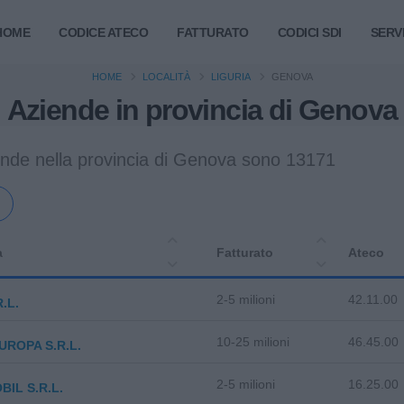
HOME
CODICE ATECO
FATTURATO
CODICI SDI
SERVI
HOME
LOCALITÀ
LIGURIA
GENOVA
Aziende in provincia di Genova
ende nella provincia di Genova sono 13171
a
Fatturato
Ateco
2-5 milioni
42.11.00
.L.
10-25 milioni
46.45.00
UROPA S.R.L.
2-5 milioni
16.25.00
BIL S.R.L.