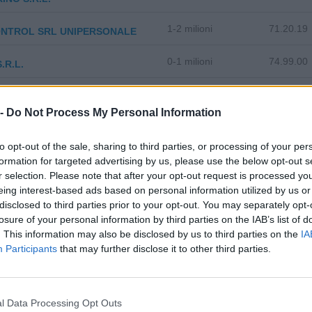
1-2 milioni
71.20.19
ONTROL SRL UNIPERSONALE
0-1 milioni
74.99.00
S.R.L.
2-5 milioni
52.22.09
DI ARENZANO S.R.L.
 -
Do Not Process My Personal Information
non pervenuto
58.14.00
TO DEI CARMELITANI SCALZI
to opt-out of the sale, sharing to third parties, or processing of your per
formation for targeted advertising by us, please use the below opt-out s
CIO ZENA S.N.C. DI FRANCESCO
non pervenuto
10.71.10
r selection. Please note that after your opt-out request is processed y
IA ROBELLO & C.
eing interest-based ads based on personal information utilized by us or
disclosed to third parties prior to your opt-out. You may separately opt-
5-10 milioni
43.21.01
RETI SRL
losure of your personal information by third parties on the IAB’s list of
. This information may also be disclosed by us to third parties on the
IA
0-1 milioni
74.99.99
DIREZIONE E PROGETTI SRL
Participants
that may further disclose it to other third parties.
2-5 milioni
47.27.90
A CAFFE' S.R.L.
l Data Processing Opt Outs
FFE' - INDUSTRIA LIGURE