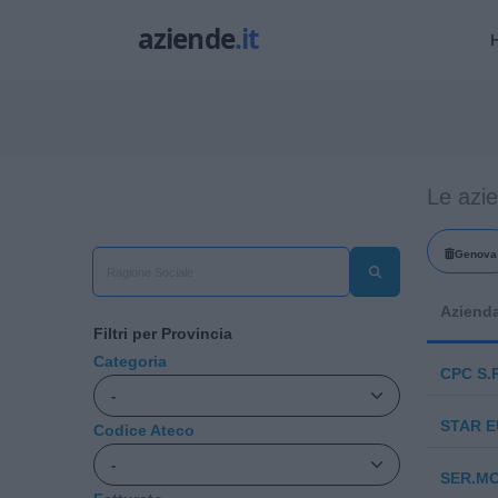
Le azi
Genova
Aziend
Filtri per Provincia
Categoria
CPC S.R
STAR E
Codice Ateco
SER.MO