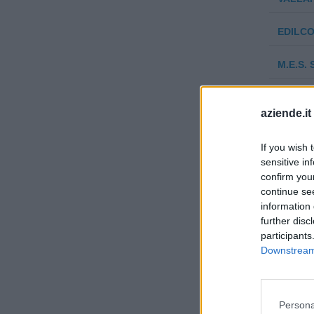
EDILC
M.E.S. 
PORTO 
aziende.it
CONVEN
If you wish 
sensitive in
PANIFI
confirm you
E GIUL
continue se
information 
ITALIA
further disc
participants
D & P 
Downstream 
BOCCHI
Persona
I.L. CA