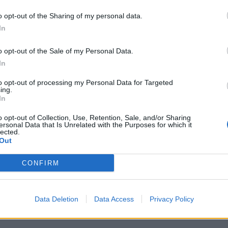
1-2 milioni
46.37.01
S.R.L.
o opt-out of the Sharing of my personal data.
In
5-10 milioni
28.93.00
S.R.L.
o opt-out of the Sale of my Personal Data.
2-5 milioni
46.64.91
LYZERS S.R.L.
In
5-10 milioni
46.44.40
ITALIA SRL
to opt-out of processing my Personal Data for Targeted
ing.
In
0-1 milioni
46.90.00
 S.R.L.
o opt-out of Collection, Use, Retention, Sale, and/or Sharing
ersonal Data that Is Unrelated with the Purposes for which it
2-5 milioni
43.22.05
SU MISURA S.R.L.
lected.
Out
CONFIRM
Data Deletion
Data Access
Privacy Policy
izza tutti i comuni della provincia di