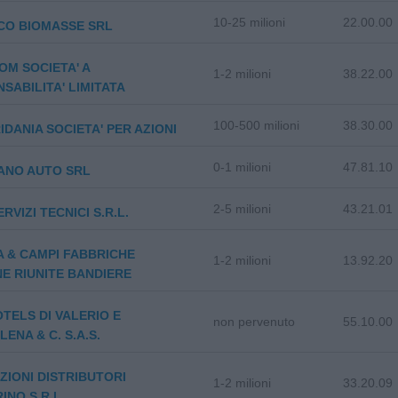
10-25 milioni
22.00.00
CO BIOMASSE SRL
OM SOCIETA' A
1-2 milioni
38.22.00
SABILITA' LIMITATA
100-500 milioni
38.30.00
IDANIA SOCIETA' PER AZIONI
0-1 milioni
47.81.10
ANO AUTO SRL
2-5 milioni
43.21.01
RVIZI TECNICI S.R.L.
 & CAMPI FABBRICHE
1-2 milioni
13.92.20
NE RIUNITE BANDIERE
OTELS DI VALERIO E
non pervenuto
55.10.00
ENA & C. S.A.S.
ZIONI DISTRIBUTORI
1-2 milioni
33.20.09
INO S.R.L.