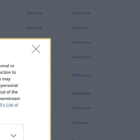
Genova
Arenzano
Genova
Genova
Genova
Arenzano
Genova
Arenzano
sonal or
ection to
Genova
Arenzano
ou may
 personal
out of the
Genova
Arenzano
 downstream
B’s List of
Genova
Arenzano
Genova
Genova