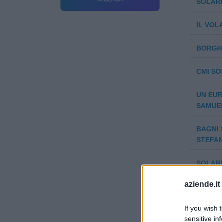
SOLARI
IL VOL
BORGHI
CMI SO
UN EUR
SAMUEL
BAGNI 
STEFAN
SOLARI
aziende.it
CANEP
If you wish 
SOLAR
sensitive in