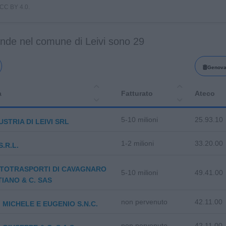
i CC BY 4.0.
ende nel comune di Leivi sono 29
Genov
a
Fatturato
Ateco
5-10 milioni
25.93.10
DUSTRIA DI LEIVI SRL
1-2 milioni
33.20.00
.R.L.
UTOTRASPORTI DI CAVAGNARO
5-10 milioni
49.41.00
IANO & C. SAS
non pervenuto
42.11.00
 MICHELE E EUGENIO S.N.C.
non pervenuto
42.11.00