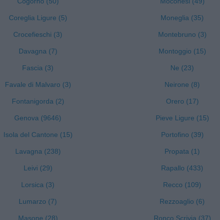
Cogorno (50)
Moconesi (49)
Coreglia Ligure (5)
Moneglia (35)
Crocefieschi (3)
Montebruno (3)
Davagna (7)
Montoggio (15)
Fascia (3)
Ne (23)
Favale di Malvaro (3)
Neirone (8)
Fontanigorda (2)
Orero (17)
Genova (9646)
Pieve Ligure (15)
Isola del Cantone (15)
Portofino (39)
Lavagna (238)
Propata (1)
Leivi (29)
Rapallo (433)
Lorsica (3)
Recco (109)
Lumarzo (7)
Rezzoaglio (6)
Masone (28)
Ronco Scrivia (37)