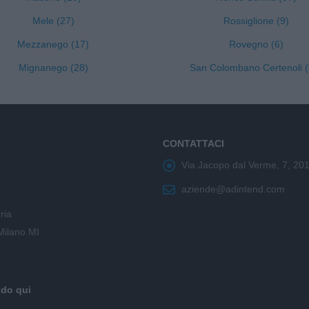
Mele (27)
Rossiglione (9)
Mezzanego (17)
Rovegno (6)
Mignanego (28)
San Colombano Certenoli (
CONTATTACI
Via Jacopo dal Verme, 7, 20
aziende@adintend.com
ria
Milano MI
ndo qui