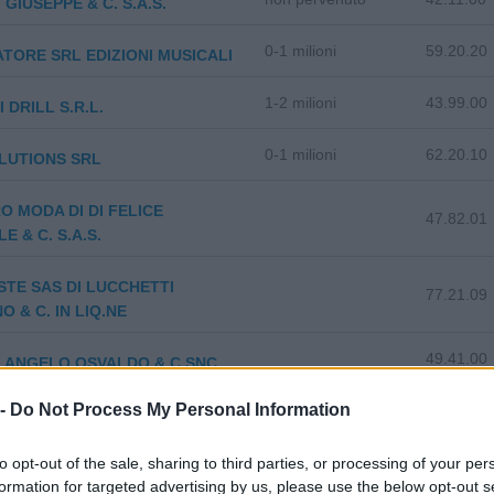
 GIUSEPPE & C. S.A.S.
0-1 milioni
59.20.20
ATORE SRL EDIZIONI MUSICALI
1-2 milioni
43.99.00
 DRILL S.R.L.
0-1 milioni
62.20.10
LUTIONS SRL
O MODA DI DI FELICE
47.82.01
E & C. S.A.S.
STE SAS DI LUCCHETTI
77.21.09
O & C. IN LIQ.NE
49.41.00
 ANGELO OSVALDO & C.SNC
 -
Do Not Process My Personal Information
46.13.02
A ROBERTO
49.41.00
to opt-out of the sale, sharing to third parties, or processing of your per
I GIOVANNA
formation for targeted advertising by us, please use the below opt-out s