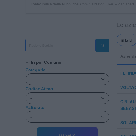
Fonte: Indice delle Pubbliche Amministrazioni (IPA) – dati apert
Le azi
Leivi
Aziend
Filtri per Comune
Categoria
I.L. IN
VOLTA S
Codice Ateco
C.R. A
Fatturato
SEBAST
SOLARI
Cerca