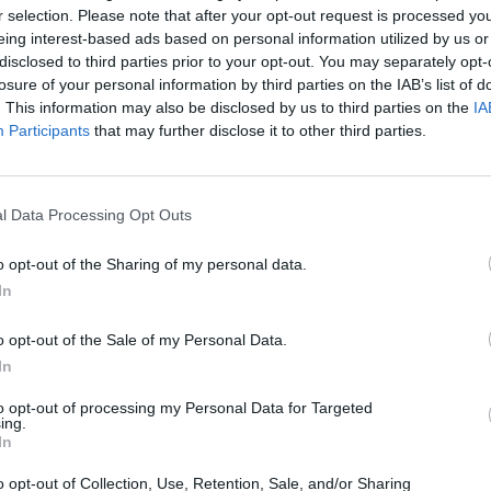
r selection. Please note that after your opt-out request is processed y
43.39.09
ARINO SNC DI MARINO C.& C.
eing interest-based ads based on personal information utilized by us or
disclosed to third parties prior to your opt-out. You may separately opt-
ASPORTI F.LLI CASSINI SNC
49.41.00
losure of your personal information by third parties on the IAB’s list of
INI PINO & C.
. This information may also be disclosed by us to third parties on the
IA
Participants
that may further disclose it to other third parties.
ENZA ROSI SNC DI SOLARI
95.22.01
NI E FONTANA SIMONE
l Data Processing Opt Outs
93.29.20
DA BEACH SAS DI LANDL A.
o opt-out of the Sharing of my personal data.
45.40.12
I PAOLO
In
71.12.30
ETTO ALESSIO
o opt-out of the Sale of my Personal Data.
In
ERDE EDILIZIA SNC DI
43.39.01
ERDE FLAVIO & C.
to opt-out of processing my Personal Data for Targeted
ing.
In
SCOGLIERA ON THE ROCKS
0-1 milioni
56.11.11
o opt-out of Collection, Use, Retention, Sale, and/or Sharing