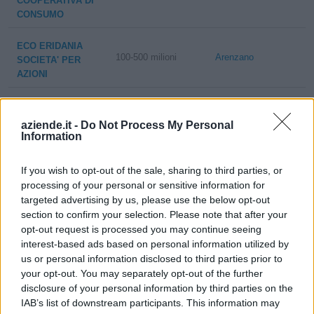
COOPERATIVA DI
CONSUMO
ECO ERIDANIA
100-500 milioni
Arenzano
SOCIETA' PER
AZIONI
ARENZANO AUTO
0-1 milioni
Arenzano
SRL
aziende.it -
Do Not Process My Personal
Information
SELT SERVIZI
2-5 milioni
Arenzano
TECNICI S.R.L.
If you wish to opt-out of the sale, sharing to third parties, or
processing of your personal or sensitive information for
CANEPA & CAMPI
targeted advertising by us, please use the below opt-out
FABBRICHE
section to confirm your selection. Please note that after your
1-2 milioni
Arenzano
ITALIANE RIUNITE
opt-out request is processed you may continue seeing
BANDIERE
interest-based ads based on personal information utilized by
us or personal information disclosed to third parties prior to
TIXE HOTELS DI
your opt-out. You may separately opt-out of the further
VALERIO E
disclosure of your personal information by third parties on the
non pervenuto
Arenzano
MADDALENA & C.
IAB’s list of downstream participants. This information may
S.A.S.