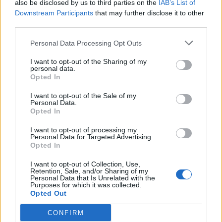
also be disclosed by us to third parties on the
IAB’s List of
Downstream Participants
that may further disclose it to other
RIPARAZIONI
third parties.
1-2 milioni
Genova
DISTRIBUTORI
VALLARINO S.R.L.
Personal Data Processing Opt Outs
I want to opt-out of the Sharing of my
EDILCONTROL
personal data.
1-2 milioni
Arenzano
SRL
Opted In
UNIPERSONALE
I want to opt-out of the Sale of my
Personal Data.
0-1 milioni
Genova
M.E.S. S.R.L.
Opted In
PORTO DI
I want to opt-out of processing my
2-5 milioni
Arenzano
Personal Data for Targeted Advertising.
ARENZANO S.R.L.
Opted In
CONVENTO DEI
I want to opt-out of Collection, Use,
non pervenuto
Arenzano
CARMELITANI
Retention, Sale, and/or Sharing of my
Personal Data that Is Unrelated with the
SCALZI
Purposes for which it was collected.
Opted Out
PANIFICIO ZENA
S.N.C. DI
CONFIRM
non pervenuto
Arenzano
FRANCESCO E