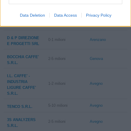
GIULIA ROBELLO
& C.
Data Deletion
Data Access
Privacy Policy
5-10 milioni
Arenzano
ITALIARETI SRL
D & P DIREZIONE
0-1 milioni
Arenzano
E PROGETTI SRL
BOCCHIA CAFFE'
2-5 milioni
Genova
S.R.L.
I.L. CAFFE' -
INDUSTRIA
1-2 milioni
Avegno
LIGURE CAFFE'
S.R.L.
5-10 milioni
Avegno
TENCO S.R.L.
3S ANALYZERS
2-5 milioni
Avegno
S.R.L.